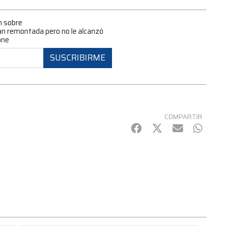
n sobre
an remontada pero no le alcanzó
one
SUSCRIBIRME
COMPARTIR
Facebook
Twitter
mail
Whats