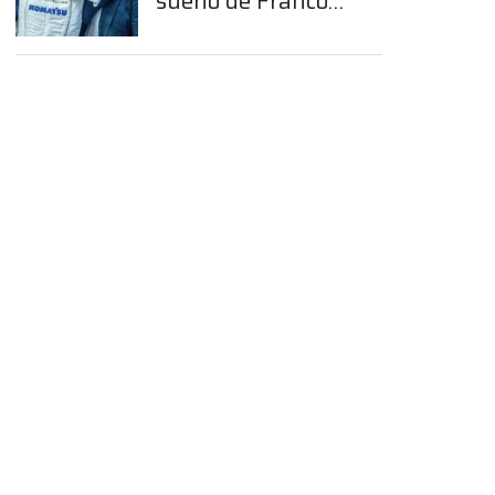
sueño de Franco
Colapinto en la
Fórmula 1