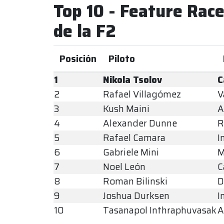
Top 10 - Feature Rac
de la F2
Posición
Piloto
1
Nikola Tsolov
C
2
Rafael Villagómez
V
3
Kush Maini
A
4
Alexander Dunne
R
5
Rafael Camara
I
6
Gabriele Mini
M
7
Noel León
C
8
Roman Bilinski
D
9
Joshua Durksen
I
10
Tasanapol Inthraphuvasak
A