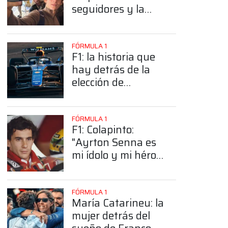
seguidores y la
sorprendente
posición de
Colapinto
FÓRMULA 1
F1: la historia que
hay detrás de la
elección de
Colapinto del
número 43
FÓRMULA 1
F1: Colapinto:
"Ayrton Senna es
mi ídolo y mi héroe
más grande"
FÓRMULA 1
María Catarineu: la
mujer detrás del