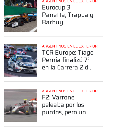
ARGENTINOS EN EL EXTERIOR
Eurocup 3:
Panetta, Trappa y
Barbuy
completaron sus
pasos por Imola
ARGENTINOS EN EL EXTERIOR
TCR Europe: Tiago
Pernía finalizó 7°
en la Carrera 2 de
Hungría
ARGENTINOS EN EL EXTERIOR
F2: Varrone
peleaba por los
puntos, pero un
toque lo retrasó en
Silverstone