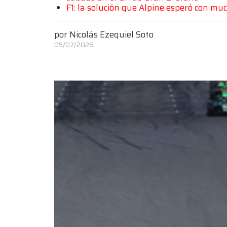
F1: la solución que Alpine esperó con mu
por
Nicolás Ezequiel Soto
05/07/2026