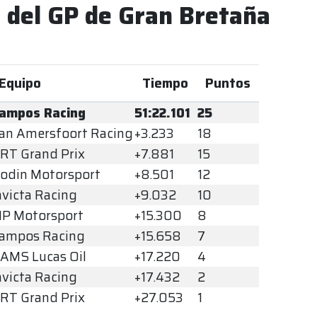
e del GP de Gran Bretaña
Equipo
Tiempo
Puntos
ampos Racing
51:22.101
25
an Amersfoort Racing
+3.233
18
RT Grand Prix
+7.881
15
odin Motorsport
+8.501
12
nvicta Racing
+9.032
10
P Motorsport
+15.300
8
ampos Racing
+15.658
7
AMS Lucas Oil
+17.220
4
nvicta Racing
+17.432
2
RT Grand Prix
+27.053
1