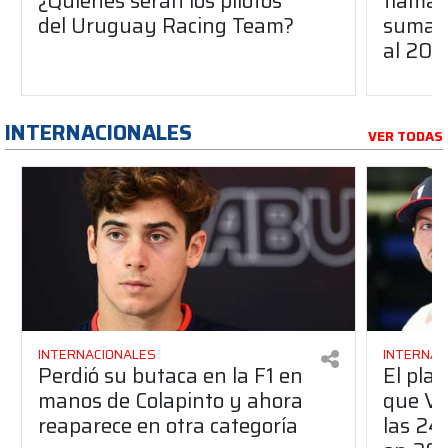
¿Quiénes serán los pilotos
flaman
del Uruguay Racing Team?
suma a
al 20
INTERNACIONALES
VER TODAS
INTERNACIONALES
INTERNAC
Perdió su butaca en la F1 en
El pla
manos de Colapinto y ahora
que Ve
reaparece en otra categoría
las 24