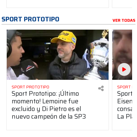
SPORT PROTOTIPO
VER TODAS
SPORT PROTOTIPO
SPORT P
Sport Prototipo: ¡Último
Sport P
momento! Lemoine fue
Eisenc
excluido y Di Pietro es el
consag
nuevo campeón de la SP3
La Pla