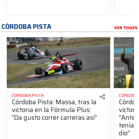
CÓRDOBA PISTA
VER TODAS
CÓRDOBA PISTA
CÓRDOBA 
Córdoba Pista: Massa, tras la
Córdob
victoria en la Fórmula Plus:
victor
“Da gusto correr carreras así”
“Antes
teníam
dio”