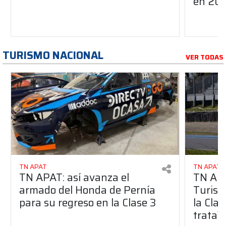
en 20
TURISMO NACIONAL
VER TODAS
TN APAT
TN APAT
TN APAT: así avanza el
TN APA
armado del Honda de Pernía
Turism
para su regreso en la Clase 3
la Clas
trata?