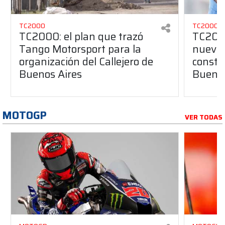
TC2000
TC2000
TC2000: el plan que trazó
TC2000
Tango Motorsport para la
nuevos
organización del Callejero de
constru
Buenos Aires
Buenos
MOTOGP
VER TODAS