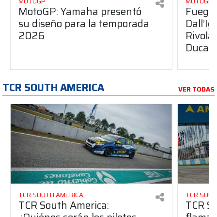
MOTOGP
MOTOGP
MotoGP: Yamaha presentó
Fuego 
su diseño para la temporada
Dall’I
2026
Rivola
Ducati
TCR SOUTH AMERICA
VER TODAS
TCR SOUTH AMERICA
TCR SOUT
TCR South America:
TCR So