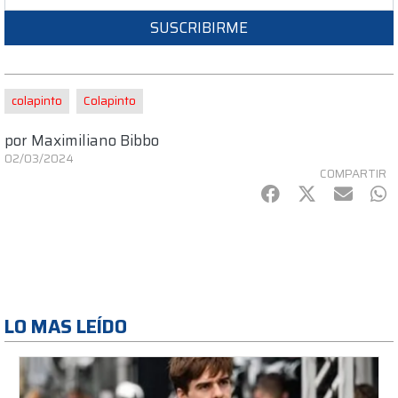
SUSCRIBIRME
colapinto
Colapinto
por
Maximiliano Bibbo
02/03/2024
COMPARTIR
Facebook
Twitter
mail
Wh
LO MAS LEÍDO