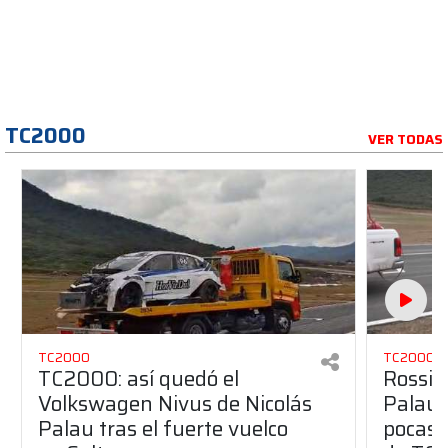
TC2000
VER TODAS
TC2000
TC2000
TC2000: así quedó el
Rossi a
Volkswagen Nivus de Nicolás
Palau 
Palau tras el fuerte vuelco
pocas 