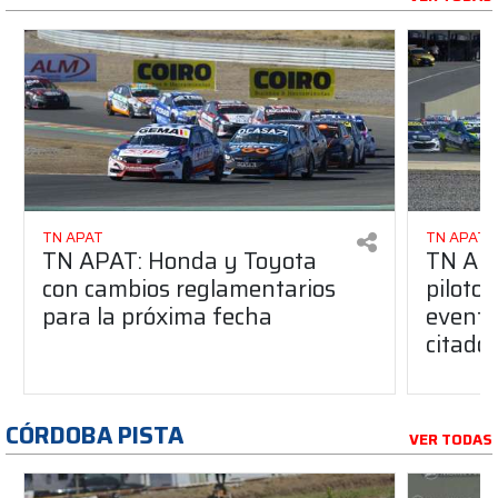
TN APAT
TN APAT
TN APAT: Honda y Toyota
TN APA
con cambios reglamentarios
piloto 
para la próxima fecha
evento
citado
CÓRDOBA PISTA
VER TODAS