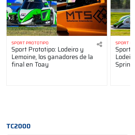
SPORT PROTOTIPO
SPORT P
Sport Prototipo: Lodeiro y
Sport 
Lemoine, los ganadores de la
Lodeir
final en Toay
Sprint
TC2000