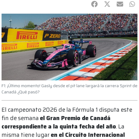
Facebook
Twitter
mail
Wh
F1: ¡Último momento! Gasly desde el pit lane largará la carrera Sprint de
Canadá ¿Qué pasó?
El campeonato 2026 de la Fórmula 1 disputa este
fin de semana
el Gran Premio de Canadá
correspondiente a la quinta fecha del año
. La
misma tiene lugar
en el Circuito Internacional