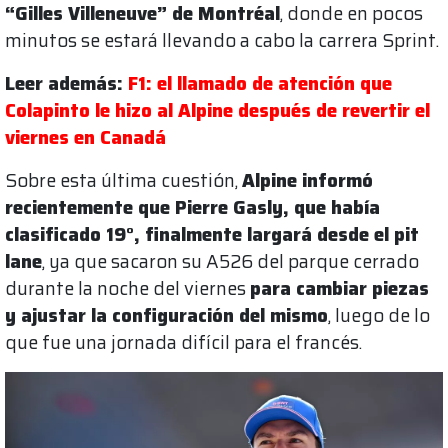
“Gilles Villeneuve” de Montréal
, donde en pocos
minutos se estará llevando a cabo la carrera Sprint.
Leer además:
F1: el llamado de atención que
Colapinto le hizo al Alpine después de revertir el
viernes en Canadá
Sobre esta última cuestión,
Alpine informó
recientemente que Pierre Gasly, que había
clasificado 19°, finalmente largará desde el pit
lane
, ya que sacaron su A526 del parque cerrado
durante la noche del viernes
para cambiar piezas
y ajustar la configuración del mismo
, luego de lo
que fue una jornada difícil para el francés.