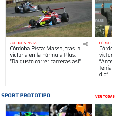
CÓRDOBA PISTA
CÓRDOBA 
Córdoba Pista: Massa, tras la
Córdob
victoria en la Fórmula Plus:
victor
“Da gusto correr carreras así”
“Antes
teníam
dio”
SPORT PROTOTIPO
VER TODAS