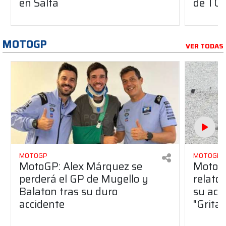
en Salta
de TC
MOTOGP
VER TODAS
MOTOGP
MOTOGP
MotoGP: Alex Márquez se
MotoGP
perderá el GP de Mugello y
relato
Balaton tras su duro
su acc
accidente
"Gritab