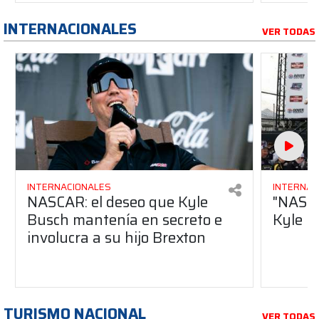
INTERNACIONALES
VER TODAS
INTERNACIONALES
INTERNAC
NASCAR: el deseo que Kyle
"NASCA
Busch mantenía en secreto e
Kyle B
involucra a su hijo Brexton
TURISMO NACIONAL
VER TODAS