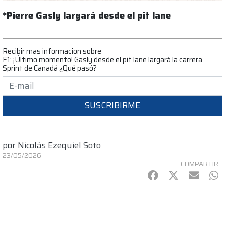
*Pierre Gasly largará desde el pit lane
Recibir mas informacion sobre
F1: ¡Último momento! Gasly desde el pit lane largará la carrera
Sprint de Canadá ¿Qué pasó?
SUSCRIBIRME
por
Nicolás Ezequiel Soto
23/05/2026
COMPARTIR
Facebook
Twitter
mail
Wh