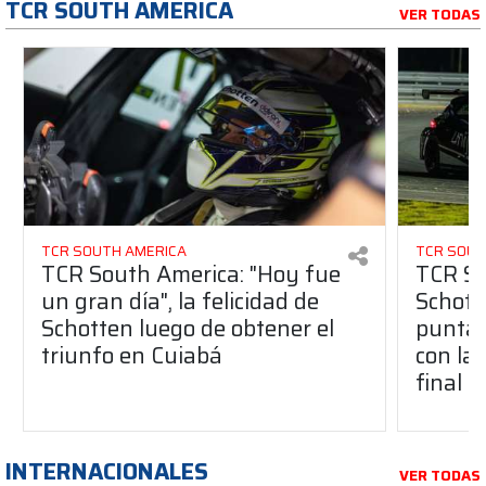
TCR SOUTH AMERICA
VER TODAS
TCR SOUTH AMERICA
TCR SOUT
TCR South America: "Hoy fue
TCR So
un gran día", la felicidad de
Schott
Schotten luego de obtener el
punta 
triunfo en Cuiabá
con la 
final
INTERNACIONALES
VER TODAS