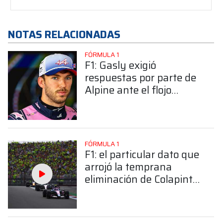
NOTAS RELACIONADAS
FÓRMULA 1
F1: Gasly exigió
respuestas por parte de
Alpine ante el flojo
sábado en Silverstone:
"Espero que haya
mejoras"
FÓRMULA 1
F1: el particular dato que
arrojó la temprana
eliminación de Colapinto
en la clasificación del GP
de Gran Bretaña.