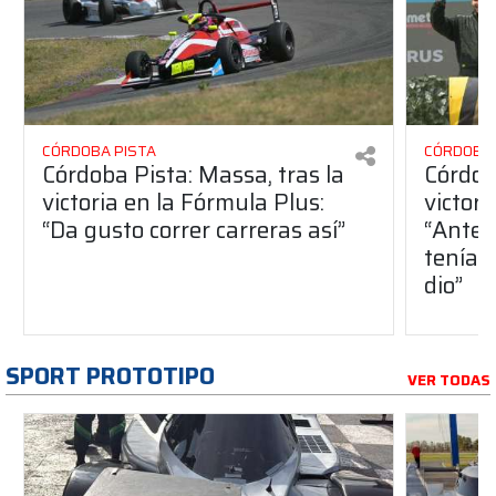
CÓRDOBA PISTA
CÓRDOBA 
Córdoba Pista: Massa, tras la
Córdob
victoria en la Fórmula Plus:
victor
“Da gusto correr carreras así”
“Antes
teníam
dio”
SPORT PROTOTIPO
VER TODAS