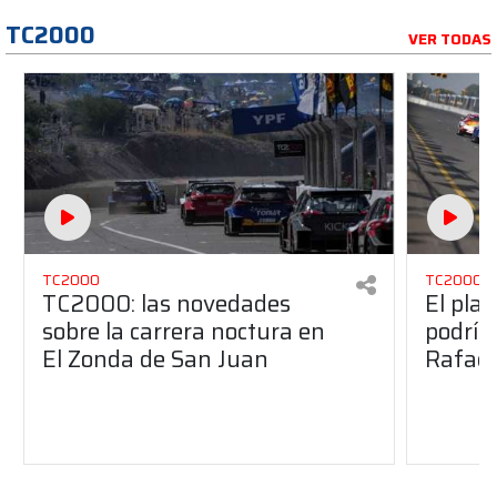
TC2000
VER TODAS
TC2000
TC2000
TC2000: las novedades
El pla
sobre la carrera noctura en
podría
El Zonda de San Juan
Rafael