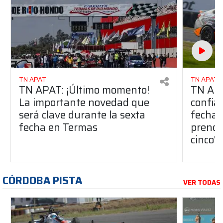
TN APAT
TN APAT
TN APAT: ¡Último momento!
TN APA
La importante novedad que
confia
será clave durante la sexta
fecha 
fecha en Termas
prendi
cinco"
CÓRDOBA PISTA
VER TODAS