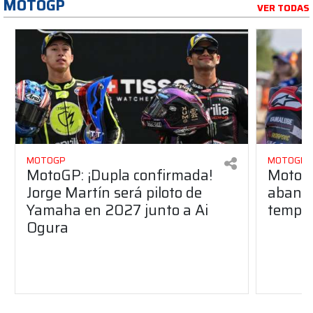
MOTOGP
VER TODAS
MOTOGP
MOTOGP
MotoGP: ¡Dupla confirmada!
MotoGP
Jorge Martín será piloto de
aband
Yamaha en 2027 junto a Ai
tempo
Ogura