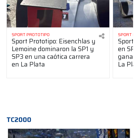
SPORT PROTOTIPO
SPORT P
Sport Prototipo: Eisenchlas y
Sport 
Lemoine dominaron la SP1 y
en SP1
SP3 en una caótica carrera
ganaro
en La Plata
La Pla
TC2000