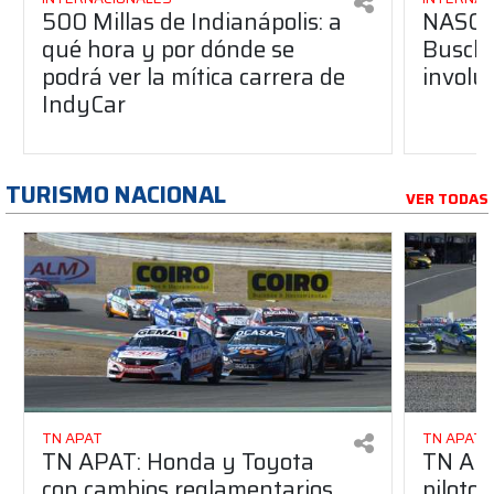
500 Millas de Indianápolis: a
NASCAR
qué hora y por dónde se
Busch 
podrá ver la mítica carrera de
involu
IndyCar
TURISMO NACIONAL
VER TODAS
TN APAT
TN APAT
TN APAT: Honda y Toyota
TN APA
con cambios reglamentarios
piloto 