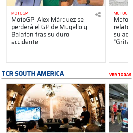
MOTOGP
MOTOGP
MotoGP: Alex Márquez se
MotoGP
perderá el GP de Mugello y
relato
Balaton tras su duro
su acc
accidente
"Gritab
TCR SOUTH AMERICA
VER TODAS