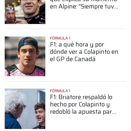
en Alpine: “Siempre tuve
la confianza sin los
resultados”
FÓRMULA 1
F1: a qué hora y por
dónde ver a Colapinto en
el GP de Canadá
FÓRMULA 1
F1: Briatore respaldó lo
hecho por Colapinto y
redobló la apuesta para
el domingo en Canadá