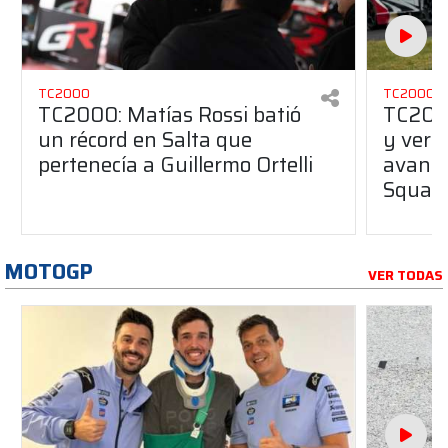
TC2000
TC2000
TC2000: Matías Rossi batió
TC2000
un récord en Salta que
y ver 
pertenecía a Guillermo Ortelli
avanza
Squagl
MOTOGP
VER TODAS