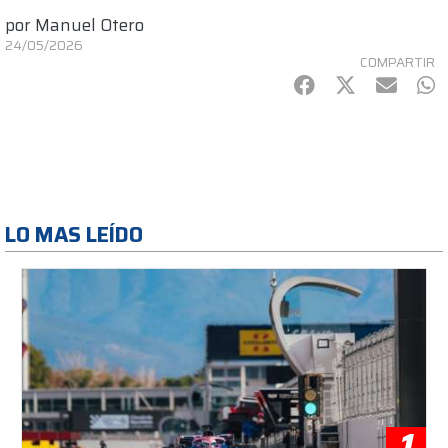
por
Manuel Otero
24/05/2026
COMPARTIR
Facebook
Twitter
mail
Wh
LO MAS LEÍDO
1