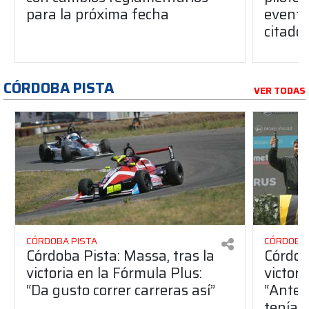
para la próxima fecha
evento
citado
CÓRDOBA PISTA
VER TODAS
CÓRDOBA PISTA
CÓRDOBA 
Córdoba Pista: Massa, tras la
Córdob
victoria en la Fórmula Plus:
victor
“Da gusto correr carreras así”
“Antes
teníam