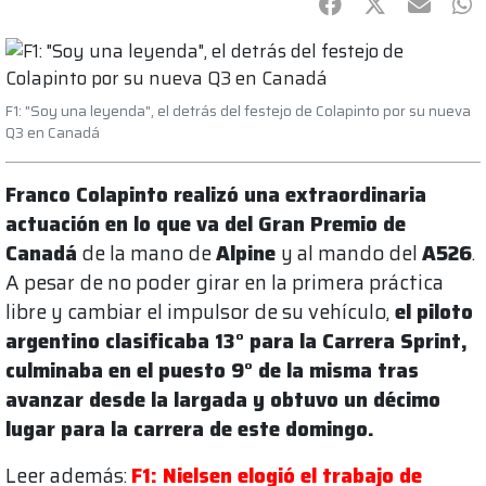
Facebook
Twitter
mail
Wh
F1: "Soy una leyenda", el detrás del festejo de Colapinto por su nueva
Q3 en Canadá
Franco Colapinto realizó una extraordinaria
actuación en lo que va del Gran Premio de
Canadá
de la mano de
Alpine
y al mando del
A526
.
A pesar de no poder girar en la primera práctica
libre y cambiar el impulsor de su vehículo,
el piloto
argentino clasificaba 13° para la Carrera Sprint,
culminaba en el puesto 9° de la misma tras
avanzar desde la largada y obtuvo un décimo
lugar para la carrera de este domingo.
Leer además:
F1: Nielsen elogió el trabajo de