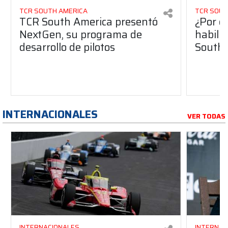
TCR SOUTH AMERICA
TCR SOUT
TCR South America presentó
¿Por q
NextGen, su programa de
habilit
desarrollo de pilotos
South 
INTERNACIONALES
VER TODAS
INTERNACIONALES
INTERNAC