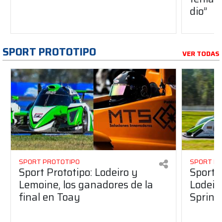
dio”
SPORT PROTOTIPO
VER TODAS
SPORT PROTOTIPO
SPORT P
Sport Prototipo: Lodeiro y
Sport 
Lemoine, los ganadores de la
Lodeir
final en Toay
Sprint