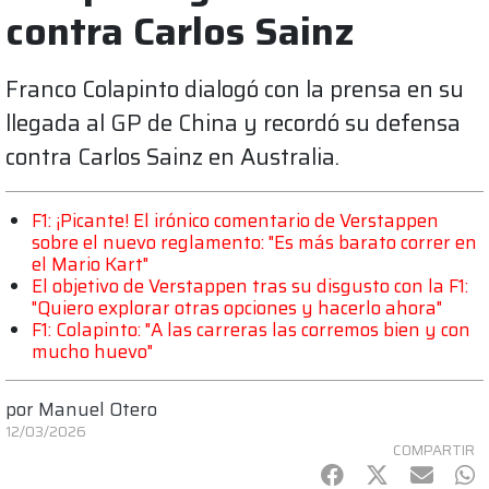
contra Carlos Sainz
Franco Colapinto dialogó con la prensa en su
llegada al GP de China y recordó su defensa
contra Carlos Sainz en Australia.
F1: ¡Picante! El irónico comentario de Verstappen
sobre el nuevo reglamento: "Es más barato correr en
el Mario Kart"
El objetivo de Verstappen tras su disgusto con la F1:
"Quiero explorar otras opciones y hacerlo ahora"
F1: Colapinto: "A las carreras las corremos bien y con
mucho huevo"
por
Manuel Otero
12/03/2026
COMPARTIR
Facebook
Twitter
mail
Wh