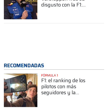
disgusto con la F1:
"Quiero explorar otras
opciones y hacerlo
ahora"
RECOMENDADAS
FÓRMULA 1
F1: el ranking de los
pilotos con más
seguidores y la
sorprendente posición de
Colapinto