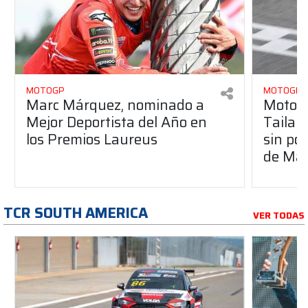
MOTOGP
MOTOGP
Marc Márquez, nominado a
MotoGP
Mejor Deportista del Año en
Tailan
los Premios Laureus
sin po
de Má
TCR SOUTH AMERICA
VER TODAS