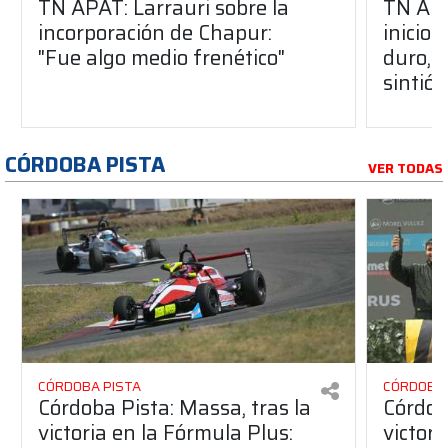
TN APAT: Larrauri sobre la
TN APA
incorporación de Chapur:
inicio
"Fue algo medio frenético"
duro, 
sintió”
CÓRDOBA PISTA
VER TODAS
CÓRDOBA PISTA
CÓRDOBA 
Córdoba Pista: Massa, tras la
Córdob
victoria en la Fórmula Plus:
victor