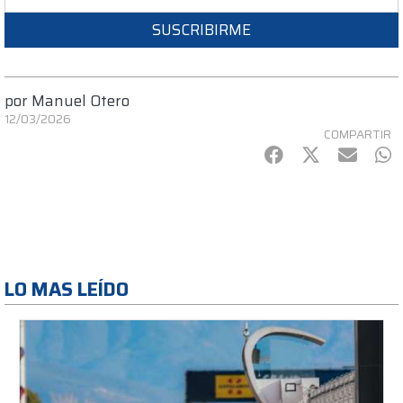
SUSCRIBIRME
por
Manuel Otero
12/03/2026
COMPARTIR
Facebook
Twitter
mail
Wh
LO MAS LEÍDO