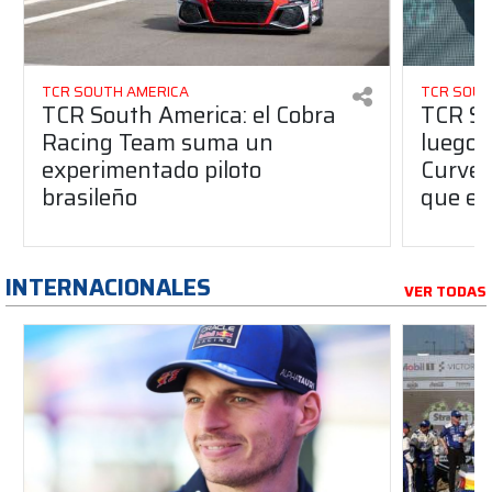
TCR SOUTH AMERICA
TCR SOUT
TCR South America: el Cobra
TCR So
Racing Team suma un
luego 
experimentado piloto
Curvel
brasileño
que es
INTERNACIONALES
VER TODAS