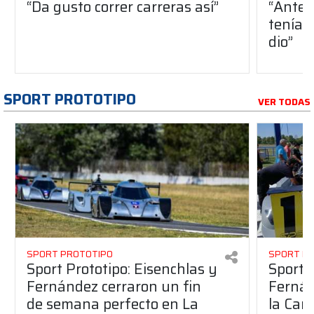
“Da gusto correr carreras así”
“Antes
teníam
dio”
SPORT PROTOTIPO
VER TODAS
SPORT PROTOTIPO
SPORT P
Sport Prototipo: Eisenchlas y
Sport 
Fernández cerraron un fin
Fernán
de semana perfecto en La
la Car