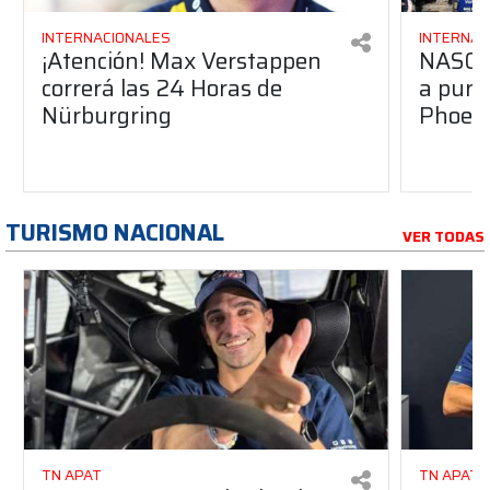
INTERNACIONALES
INTERNAC
¡Atención! Max Verstappen
NASCA
correrá las 24 Horas de
a pura
Nürburgring
Phoen
TURISMO NACIONAL
VER TODAS
TN APAT
TN APAT