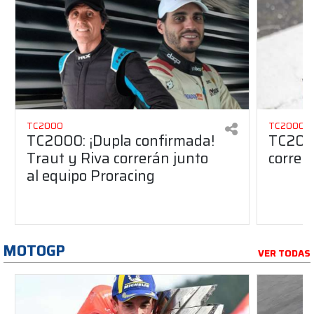
TC2000
TC2000
TC2000: ¡Dupla confirmada!
TC2000
Traut y Riva correrán junto
correr
al equipo Proracing
MOTOGP
VER TODAS