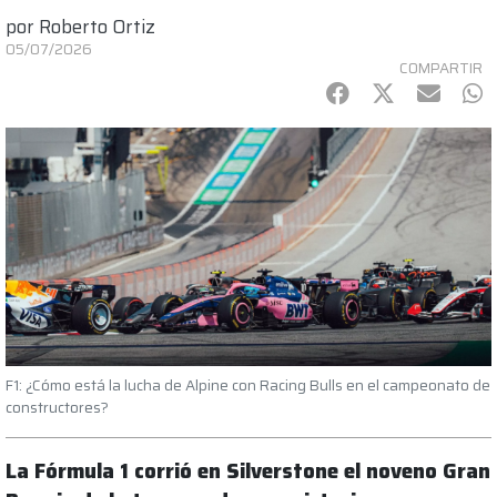
por
Roberto Ortiz
05/07/2026
COMPARTIR
Facebook
Twitter
mail
Wh
F1: ¿Cómo está la lucha de Alpine con Racing Bulls en el campeonato de
constructores?
La Fórmula 1 corrió en Silverstone el noveno Gran