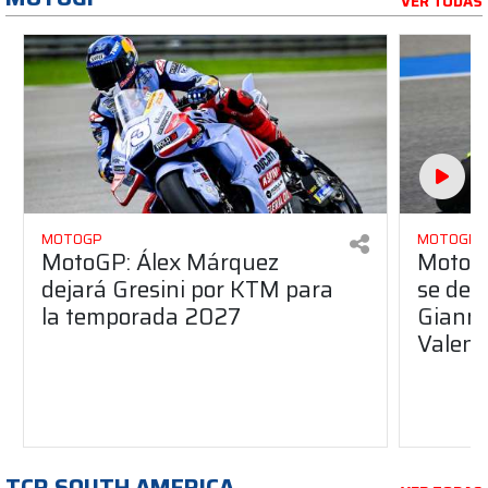
VER TODAS
MOTOGP
MOTOGP
MotoGP: Álex Márquez
MotoGP
dejará Gresini por KTM para
se des
la temporada 2027
Gianna
Valent
TCR SOUTH AMERICA