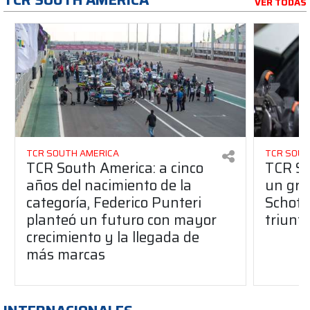
VER TODAS
TCR SOUTH AMERICA
TCR SOUT
TCR South America: a cinco
TCR So
años del nacimiento de la
un gran
categoría, Federico Punteri
Schott
planteó un futuro con mayor
triunf
crecimiento y la llegada de
más marcas