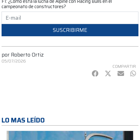
F1: ¿Cómo está la lucha de Alpine con Racing Bulls en el
campeonato de constructores?
SUSCRIBIRME
por
Roberto Ortiz
05/07/2026
COMPARTIR
Facebook
Twitter
mail
Wh
LO MAS LEÍDO