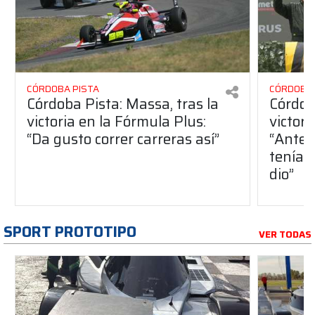
CÓRDOBA PISTA
CÓRDOBA 
Córdoba Pista: Massa, tras la
Córdob
victoria en la Fórmula Plus:
victor
“Da gusto correr carreras así”
“Antes
teníam
dio”
SPORT PROTOTIPO
VER TODAS