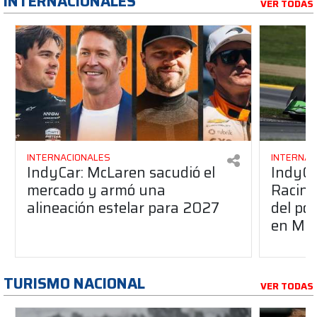
INTERNACIONALES
VER TODAS
INTERNACIONALES
INTERNAC
IndyCar: McLaren sacudió el
IndyCa
mercado y armó una
Racing
alineación estelar para 2027
del po
en Mid
TURISMO NACIONAL
VER TODAS