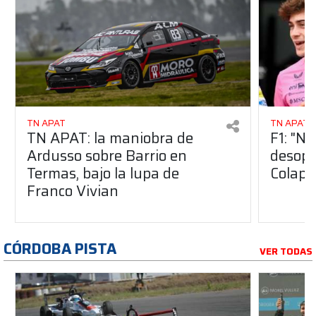
TN APAT
TN APAT
TN APAT: la maniobra de
F1: "No
Ardusso sobre Barrio en
desopi
Termas, bajo la lupa de
Colapi
Franco Vivian
CÓRDOBA PISTA
VER TODAS