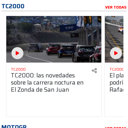
TC2000
VER TODAS
TC2000
TC2000
TC2000: las novedades
El pla
sobre la carrera noctura en
podría
El Zonda de San Juan
Rafael
MOTOGP