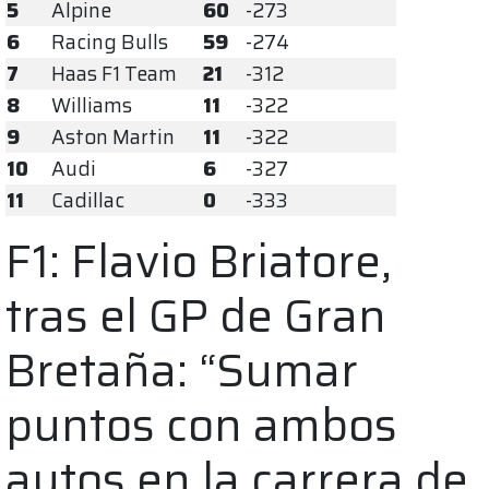
5
Alpine
60
-273
6
Racing Bulls
59
-274
7
Haas F1 Team
21
-312
8
Williams
11
-322
9
Aston Martin
11
-322
10
Audi
6
-327
11
Cadillac
0
-333
F1: Flavio Briatore,
tras el GP de Gran
Bretaña: “Sumar
puntos con ambos
autos en la carrera de