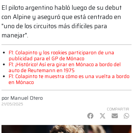
El piloto argentino habló luego de su debut
con Alpine y aseguró que está centrado en
"uno de los circuitos más difíciles para
manejar".
F1: Colapinto y los rookies participaron de una
publicidad para el GP de Mónaco
F1: ¡Histórico! Así era girar en Mónaco a bordo del
auto de Reutemann en 1975
F1: Colapinto te muestra cómo es una vuelta a bordo
en Mónaco
por
Manuel Otero
21/05/2025
COMPARTIR
Facebook
Twitter
mail
Wh