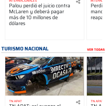
INTERNACIONALES
INTERNAC
Palou perdió el juicio contra
Perdió
McLaren y deberá pagar
manos 
más de 10 millones de
reapar
dólares
TURISMO NACIONAL
VER TODAS
TN APAT
TN APAT