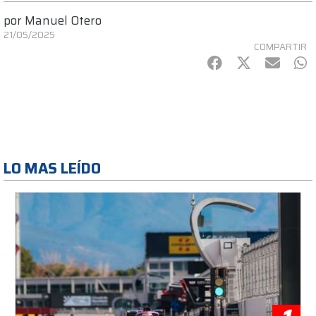
por
Manuel Otero
21/05/2025
COMPARTIR
Facebook
Twitter
mail
Wh
LO MAS LEÍDO