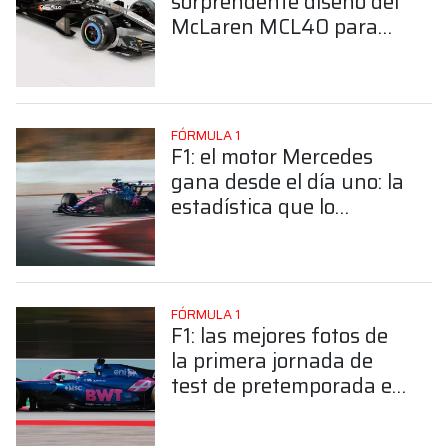
sorprendente diseño del
McLaren MCL40 para
las pruebas en
Barcelona
FÓRMULA 1
F1: el motor Mercedes
gana desde el día uno: la
estadística que lo
favoreció en la primera
jornada en Barcelona
FÓRMULA 1
F1: las mejores fotos de
la primera jornada de
test de pretemporada en
Barcelona