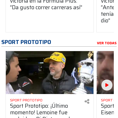
victoria en la Fórmula Plus:
victor
“Da gusto correr carreras así”
“Antes
teníam
dio”
SPORT PROTOTIPO
VER TODAS
SPORT PROTOTIPO
SPORT P
Sport Prototipo: ¡Último
Sport P
momento! Lemoine fue
Eisenc