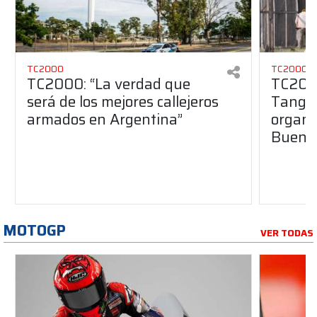
TC2000
TC2000
TC2000: “La verdad que
TC2000
será de los mejores callejeros
Tango 
armados en Argentina”
organiz
Buenos
MOTOGP
VER TODAS