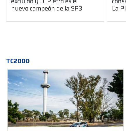
excluido y Di Pietro es el
consag
nuevo campeón de la SP3
La Pla
TC2000