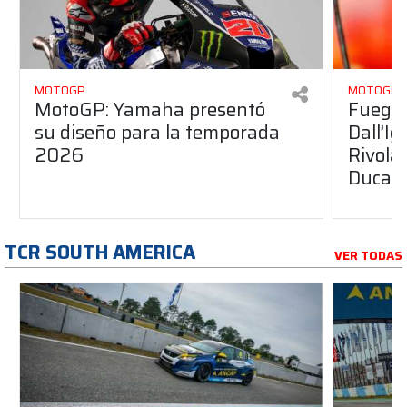
MOTOGP
MOTOGP
MotoGP: Yamaha presentó
Fuego 
su diseño para la temporada
Dall’I
2026
Rivola
Ducati
TCR SOUTH AMERICA
VER TODAS