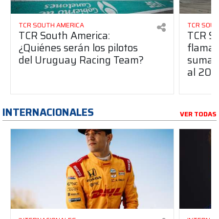
TCR SOUTH AMERICA
TCR SOUT
TCR South America:
TCR So
¿Quiénes serán los pilotos
flaman
del Uruguay Racing Team?
suma a
al 20
INTERNACIONALES
VER TODAS