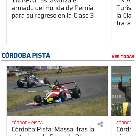
TN APAT: así avanza el
TN APA
armado del Honda de Pernía
Turism
para su regreso en la Clase 3
la Clas
trata?
CÓRDOBA PISTA
VER TODAS
CÓRDOBA PISTA
CÓRDOBA 
Córdoba Pista: Massa, tras la
Córdob