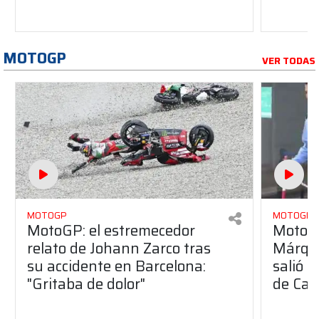
MOTOGP
VER TODAS
MOTOGP
MOTOGP
MotoGP: el estremecedor
MotoGP
relato de Johann Zarco tras
Márque
su accidente en Barcelona:
salió 
"Gritaba de dolor"
de Cat