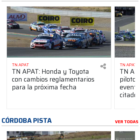
TN APAT
TN APAT
TN APAT: Honda y Toyota
TN APA
con cambios reglamentarios
piloto 
para la próxima fecha
evento
citado
CÓRDOBA PISTA
VER TODAS