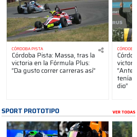
CÓRDOBA PISTA
CÓRDOBA 
Córdoba Pista: Massa, tras la
Córdob
victoria en la Fórmula Plus:
victor
“Da gusto correr carreras así”
“Antes
teníam
dio”
SPORT PROTOTIPO
VER TODAS