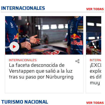
INTERNACIONALES
VER TODAS
INTERNACIONALES
INTERNAC
La faceta desconocida de
¡EXCLU
Verstappen que salió a la luz
explic
tras su paso por Nürburgring
es dife
muy ce
TURISMO NACIONAL
VER TODAS