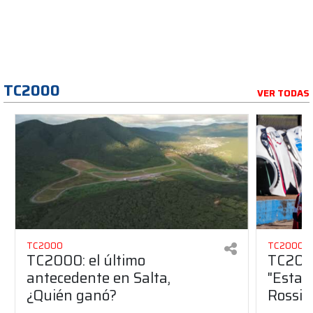
TC2000
VER TODAS
TC2000
TC2000
TC2000: el último
TC2000
antecedente en Salta,
"Estam
¿Quién ganó?
Rossi"