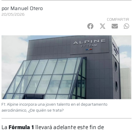
por
Manuel Otero
20/05/2026
COMPARTIR
Facebook
Twitter
mail
Wh
F1: Alpine incorpora una joven talento en el departamento
aerodinámico, ¿De quién se trata?
La
Fórmula 1
llevará adelante este fin de