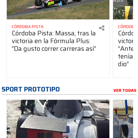
CÓRDOBA PISTA
CÓRDOBA 
Córdoba Pista: Massa, tras la
Córdob
victoria en la Fórmula Plus:
victor
“Da gusto correr carreras así”
“Antes
teníam
dio”
SPORT PROTOTIPO
VER TODAS