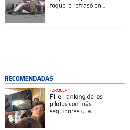
toque lo retrasó en
Silverstone
RECOMENDADAS
FÓRMULA 1
F1: el ranking de los
pilotos con más
seguidores y la
sorprendente posición de
Colapinto