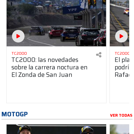
TC2000
TC2000
TC2000: las novedades
El pla
sobre la carrera noctura en
podría
El Zonda de San Juan
Rafael
MOTOGP
VER TODAS