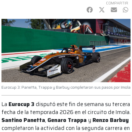
COMPARTIR
Facebook
Twitter
mail
Wh
Eurocup 3: Panetta, Trappa y Barbuy completaron sus pasos por Imola
La
Eurocup 3
disputó este fin de semana su tercera
fecha de la temporada 2026 en el circuito de Imola.
Santino Panetta
,
Genaro Trappa
y
Renzo Barbuy
completaron la actividad con la segunda carrera en