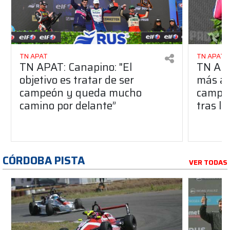
TN APAT
TN APAT
TN APAT: Canapino: "El
TN APA
objetivo es tratar de ser
más alt
campeón y queda mucho
campeo
camino por delante”
tras la
CÓRDOBA PISTA
VER TODAS