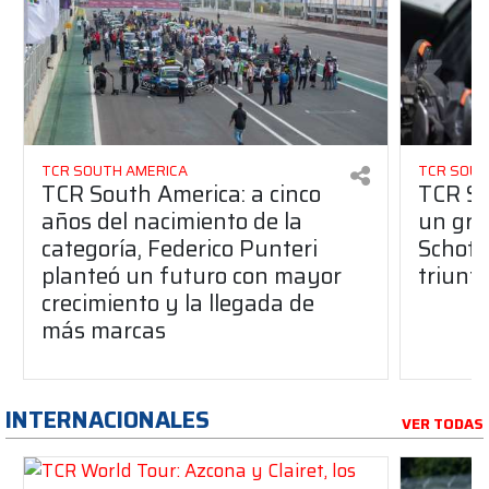
TCR SOUTH AMERICA
TCR SOUT
TCR South America: a cinco
TCR So
años del nacimiento de la
un gran
categoría, Federico Punteri
Schott
planteó un futuro con mayor
triunf
crecimiento y la llegada de
más marcas
INTERNACIONALES
VER TODAS