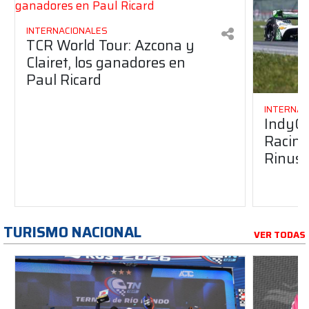
INTERNACIONALES
TCR World Tour: Azcona y
Clairet, los ganadores en
Paul Ricard
INTERNAC
IndyCa
Racing 
Rinus 
TURISMO NACIONAL
VER TODAS