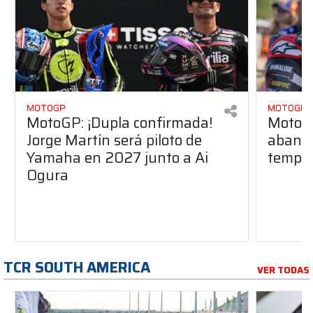
MOTOGP
MOTOGP
MotoGP: ¡Dupla confirmada!
MotoGP
Jorge Martín será piloto de
aband
Yamaha en 2027 junto a Ai
tempo
Ogura
TCR SOUTH AMERICA
VER TODAS