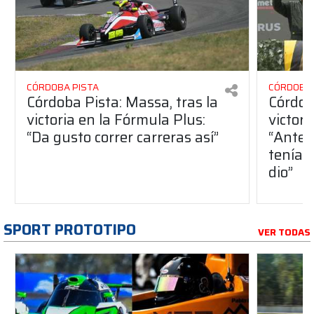
CÓRDOBA PISTA
CÓRDOBA 
Córdoba Pista: Massa, tras la
Córdob
victoria en la Fórmula Plus:
victor
“Da gusto correr carreras así”
“Antes
teníam
dio”
SPORT PROTOTIPO
VER TODAS