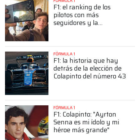
FÓRMULA 1
F1: el ranking de los
pilotos con más
seguidores y la
sorprendente posición de
Colapinto
FÓRMULA 1
F1: la historia que hay
detrás de la elección de
Colapinto del número 43
FÓRMULA 1
F1: Colapinto: "Ayrton
Senna es mi ídolo y mi
héroe más grande"