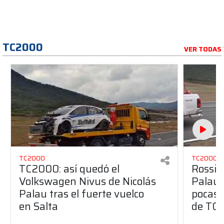
TC2000
VER TODAS
TC2000
TC2000
TC2000: así quedó el
Rossi a
Volkswagen Nivus de Nicolás
Palau 
Palau tras el fuerte vuelco
pocas 
en Salta
de TC