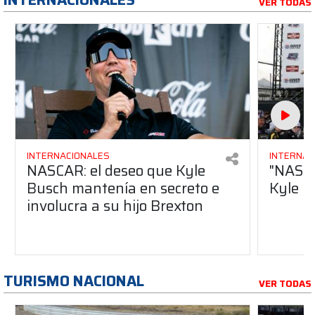
VER TODAS
INTERNACIONALES
INTERNAC
NASCAR: el deseo que Kyle
"NASCA
Busch mantenía en secreto e
Kyle B
involucra a su hijo Brexton
TURISMO NACIONAL
VER TODAS