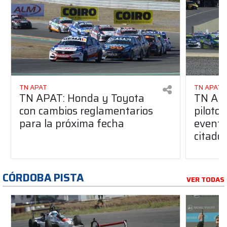
TN APAT
TN APAT
TN APAT: Honda y Toyota
TN APA
con cambios reglamentarios
piloto 
para la próxima fecha
evento
citado
CÓRDOBA PISTA
VER TODAS