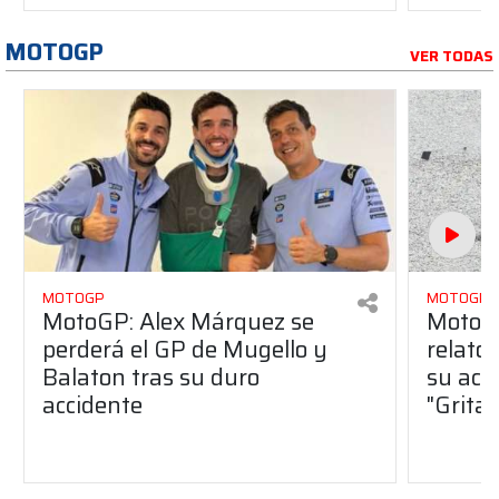
MOTOGP
VER TODAS
MOTOGP
MOTOGP
MotoGP: Alex Márquez se
MotoGP
perderá el GP de Mugello y
relato
Balaton tras su duro
su acc
accidente
"Gritab