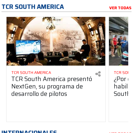
TCR SOUTH AMERICA
VER TODAS
TCR SOUTH AMERICA
TCR SOUT
TCR South America presentó
¿Por q
NextGen, su programa de
habilit
desarrollo de pilotos
South 
INTERNACIONALES