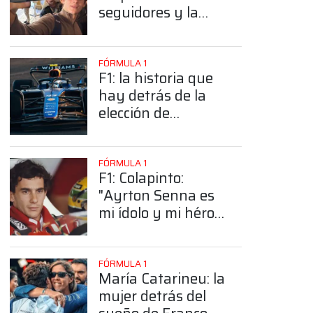
seguidores y la
sorprendente
posición de
Colapinto
FÓRMULA 1
F1: la historia que
hay detrás de la
elección de
Colapinto del
número 43
FÓRMULA 1
F1: Colapinto:
"Ayrton Senna es
mi ídolo y mi héroe
más grande"
FÓRMULA 1
María Catarineu: la
mujer detrás del