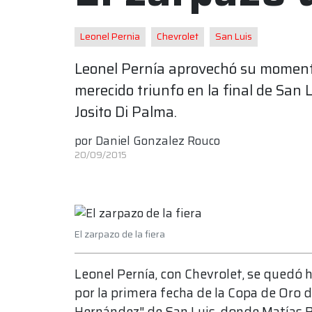
Leonel Pernia
Chevrolet
San Luis
Leonel Pernía aprovechó su momento
merecido triunfo en la final de San 
Josito Di Palma.
por
Daniel Gonzalez Rouco
20/09/2015
El zarpazo de la fiera
Leonel Pernía, con Chevrolet, se quedó ho
por la primera fecha de la Copa de Oro
Hernández" de San Luis, donde Matías Ro