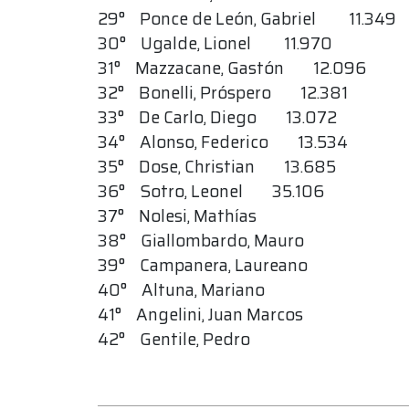
29° Ponce de León, Gabriel 11.349
30° Ugalde, Lionel 11.970
31° Mazzacane, Gastón 12.096
32° Bonelli, Próspero 12.381
33° De Carlo, Diego 13.072
34° Alonso, Federico 13.534
35° Dose, Christian 13.685
36° Sotro, Leonel 35.106
37° Nolesi, Mathías
38° Giallombardo, Mauro
39° Campanera, Laureano
40° Altuna, Mariano
41° Angelini, Juan Marcos
42° Gentile, Pedro