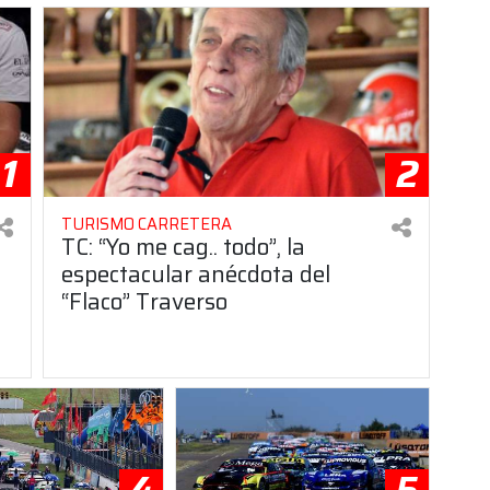
1
2
TURISMO CARRETERA
TC: “Yo me cag.. todo”, la
espectacular anécdota del
“Flaco” Traverso