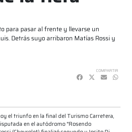
 para pasar al frente y llevarse un
Luis. Detrás suyo arribaron Matías Rossi y
COMPARTIR
Facebook
Twitter
mail
Whats
y el triunfo en la final del Turismo Carretera,
 disputada en el autódromo "Rosendo
ssi (Chevrolet) finalizó segundo y Josito Di