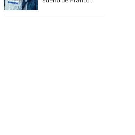
sueño de Franco
Colapinto en la
Fórmula 1