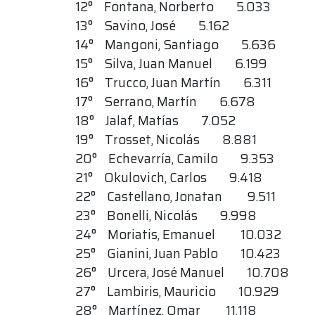
12° Fontana, Norberto 5.033
13° Savino, José 5.162
14° Mangoni, Santiago 5.636
15° Silva, Juan Manuel 6.199
16° Trucco, Juan Martín 6.311
17° Serrano, Martín 6.678
18° Jalaf, Matías 7.052
19° Trosset, Nicolás 8.881
20° Echevarría, Camilo 9.353
21° Okulovich, Carlos 9.418
22° Castellano, Jonatan 9.511
23° Bonelli, Nicolás 9.998
24° Moriatis, Emanuel 10.032
25° Gianini, Juan Pablo 10.423
26° Urcera, José Manuel 10.708
27° Lambiris, Mauricio 10.929
28° Martínez, Omar 11.118