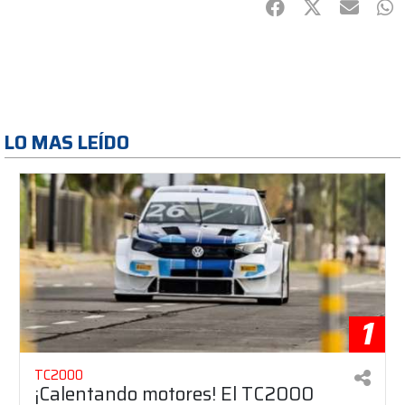
Facebook
Twitter
mail
Wh
LO MAS LEÍDO
1
TC2000
¡Calentando motores! El TC2000