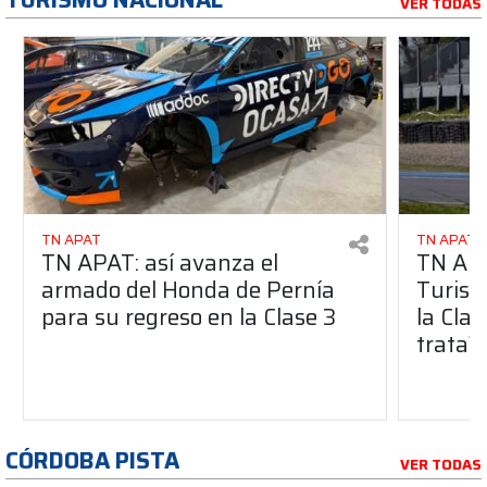
VER TODAS
TN APAT
TN APAT
TN APAT: así avanza el
TN APA
armado del Honda de Pernía
Turism
para su regreso en la Clase 3
la Clas
trata?
CÓRDOBA PISTA
VER TODAS