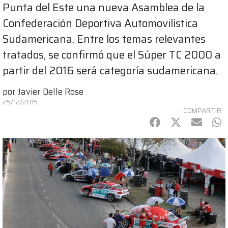
Punta del Este una nueva Asamblea de la
Confederación Deportiva Automovilística
Sudamericana. Entre los temas relevantes
tratados, se confirmó que el Súper TC 2000 a
partir del 2016 será categoría sudamericana.
por
Javier Delle Rose
25/12/2015
COMPARTIR
Facebook
Twitter
mail
Wh