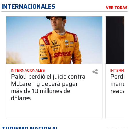
INTERNACIONALES
VER TODAS
INTERNACIONALES
INTERNAC
Palou perdió el juicio contra
Perdió
McLaren y deberá pagar
manos 
más de 10 millones de
reapar
dólares
TURISMO NACIONAL