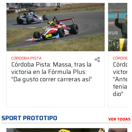
CÓRDOBA PISTA
CÓRDOBA 
Córdoba Pista: Massa, tras la
Córdob
victoria en la Fórmula Plus:
victor
“Da gusto correr carreras así”
“Antes
teníam
dio”
SPORT PROTOTIPO
VER TODAS