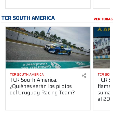
TCR SOUTH AMERICA
VER TODAS
TCR SOUTH AMERICA
TCR SOUT
TCR South America:
TCR So
¿Quiénes serán los pilotos
flaman
del Uruguay Racing Team?
suma a
al 20