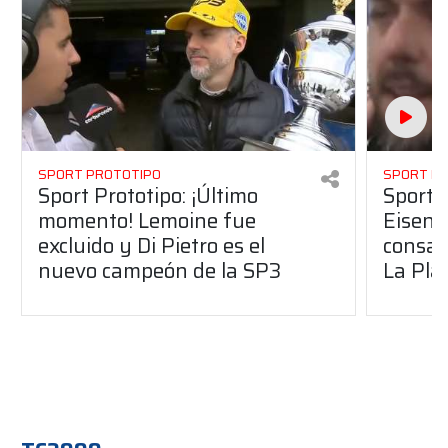
SPORT PROTOTIPO
SPORT P
Sport Prototipo: ¡Último
Sport P
momento! Lemoine fue
Eisenc
excluido y Di Pietro es el
consag
nuevo campeón de la SP3
La Pla