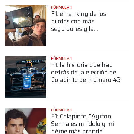
FÓRMULA 1
F1: el ranking de los
pilotos con más
seguidores y la
sorprendente posición de
Colapinto
FÓRMULA 1
F1: la historia que hay
detrás de la elección de
Colapinto del número 43
FÓRMULA 1
F1: Colapinto: "Ayrton
Senna es mi ídolo y mi
héroe más grande"