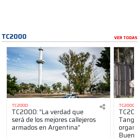
TC2000
VER TODAS
TC2000
TC2000
TC2000: “La verdad que
TC2000
será de los mejores callejeros
Tango 
armados en Argentina”
organiz
Buenos