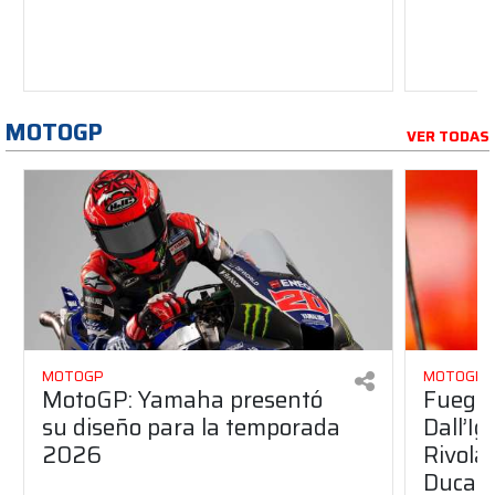
MOTOGP
VER TODAS
MOTOGP
MOTOGP
MotoGP: Yamaha presentó
Fuego 
su diseño para la temporada
Dall’I
2026
Rivola
Ducati