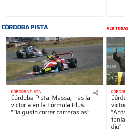
CÓRDOBA PISTA
VER TODAS
CÓRDOBA PISTA
CÓRDOBA 
Córdoba Pista: Massa, tras la
Córdob
victoria en la Fórmula Plus:
victor
“Da gusto correr carreras así”
“Antes
teníam
dio”