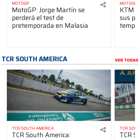
MOTOGP
MOTOGP
MotoGP: Jorge Martín se
KTM y 
perderá el test de
sus pr
pretemporada en Malasia
tempo
TCR SOUTH AMERICA
VER TODAS
TCR SOUTH AMERICA
TCR SOUT
TCR South America:
TCR So