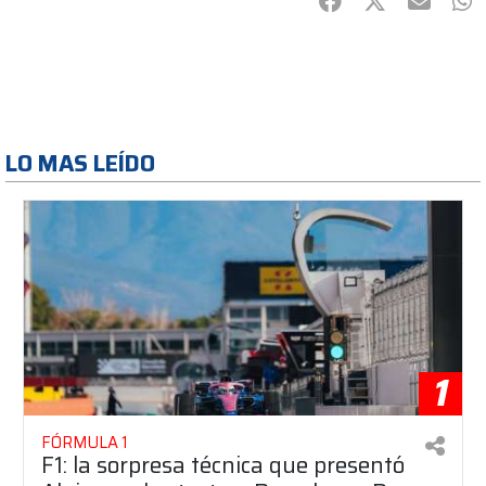
Facebook
Twitter
mail
Wh
LO MAS LEÍDO
1
FÓRMULA 1
F1: la sorpresa técnica que presentó