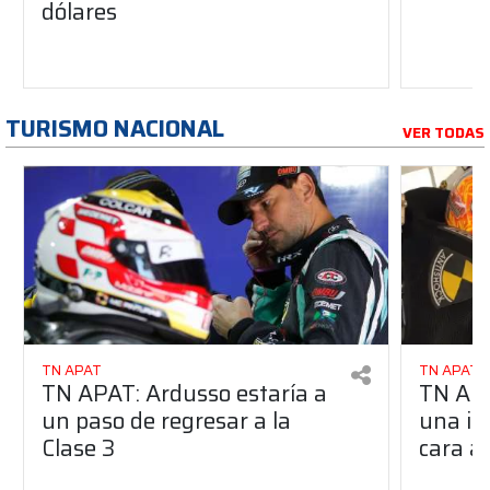
dólares
TURISMO NACIONAL
VER TODAS
TN APAT
TN APAT
TN APAT: Ardusso estaría a
TN APA
un paso de regresar a la
una im
Clase 3
cara al