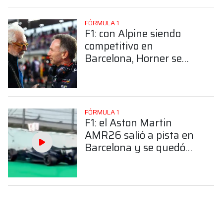
FÓRMULA 1
F1: con Alpine siendo
competitivo en
Barcelona, Horner se
apura y hace una
jugada maestra para
meterse en el equipo
FÓRMULA 1
F1: el Aston Martin
AMR26 salió a pista en
Barcelona y se quedó
parado ¿Qué pasó?