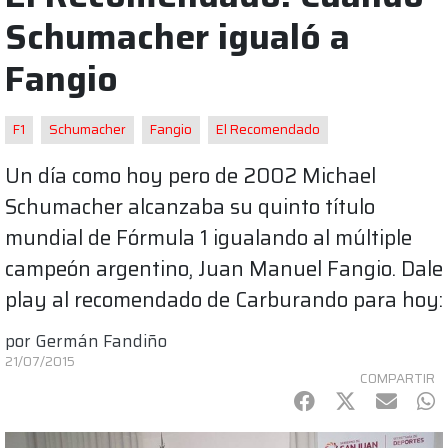
Schumacher igualó a
Fangio
F1
Schumacher
Fangio
El Recomendado
Un día como hoy pero de 2002 Michael
Schumacher alcanzaba su quinto título
mundial de Fórmula 1 igualando al múltiple
campeón argentino, Juan Manuel Fangio. Dale
play al recomendado de Carburando para hoy:
por
Germán Fandiño
21/07/2015
COMPARTIR
Facebook
Twitter
mail
Wh