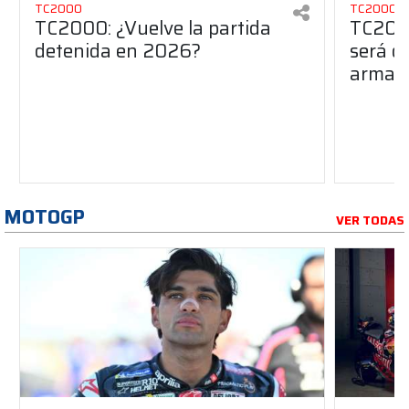
TC2000
TC2000
TC2000: ¿Vuelve la partida
TC2000
detenida en 2026?
será de
armado
MOTOGP
VER TODAS