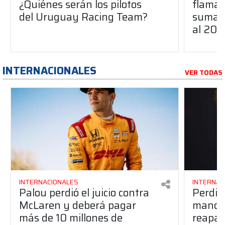
¿Quiénes serán los pilotos
flaman
del Uruguay Racing Team?
suma a
al 20
INTERNACIONALES
VER TODAS
INTERNACIONALES
INTERNAC
Palou perdió el juicio contra
Perdió
McLaren y deberá pagar
manos 
más de 10 millones de
reapar