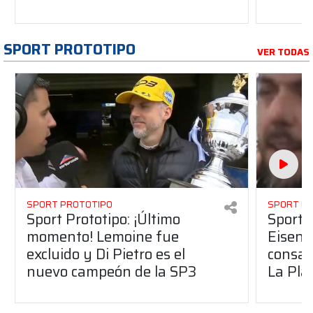
SPORT PROTOTIPO
VER TODAS
SPORT PROTOTIPO
SPORT P
Sport Prototipo: ¡Último
Sport P
momento! Lemoine fue
Eisenc
excluido y Di Pietro es el
consag
nuevo campeón de la SP3
La Pla