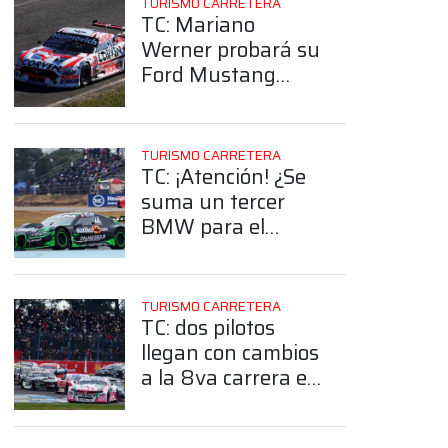
TURISMO CARRETERA
TC: Mariano
Werner probará su
Ford Mustang
antes de Posadas
TURISMO CARRETERA
TC: ¡Atención! ¿Se
suma un tercer
BMW para el
2027?
TURISMO CARRETERA
TC: dos pilotos
llegan con cambios
a la 8va carrera en
Posadas