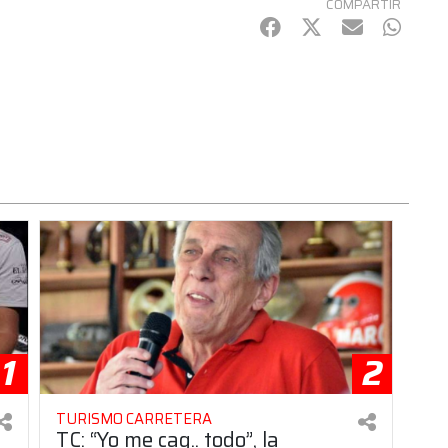
COMPARTIR
Facebook
Twitter
mail
Whats
1
2
TURISMO CARRETERA
TC: “Yo me cag.. todo”, la