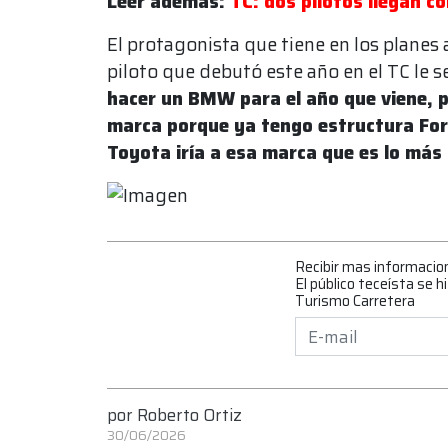
Leer además:
TC: dos pilotos llegan c
El protagonista que tiene en los plane
piloto que debutó este año en el TC le s
hacer un BMW para el año que viene, 
marca porque ya tengo estructura For
Toyota iría a esa marca que es lo más 
Recibir mas informacio
El público teceísta se h
Turismo Carretera
por
Roberto Ortiz
30/06/2026