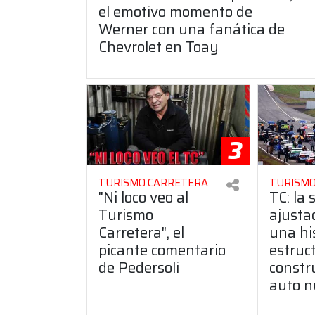
el emotivo momento de
Werner con una fanática de
Chevrolet en Toay
3
TURISMO CARRETERA
TURISMO
"Ni loco veo al
TC: la 
Turismo
ajusta
Carretera", el
una hi
picante comentario
estruct
de Pedersoli
constr
auto n