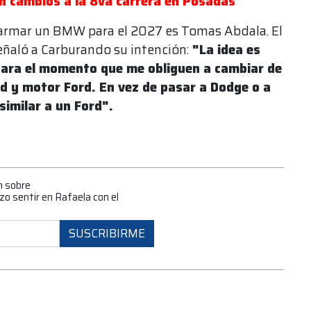
on cambios a la 8va carrera en Posadas
s armar un BMW para el 2027 es Tomas Abdala. El
eñaló a Carburando su intención:
"La idea es
para el momento que me obliguen a cambiar de
d y motor Ford. En vez de pasar a Dodge o a
similar a un Ford".
n sobre
izo sentir en Rafaela con el
SUSCRIBIRME