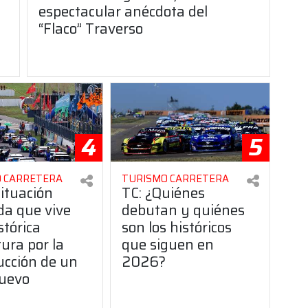
espectacular anécdota del
“Flaco” Traverso
4
5
 CARRETERA
TURISMO CARRETERA
situación
TC: ¿Quiénes
da que vive
debutan y quiénes
stórica
son los históricos
ura por la
que siguen en
ucción de un
2026?
uevo