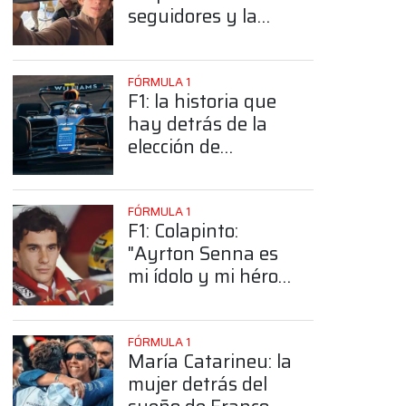
seguidores y la
sorprendente
posición de
Colapinto
FÓRMULA 1
F1: la historia que
hay detrás de la
elección de
Colapinto del
número 43
FÓRMULA 1
F1: Colapinto:
"Ayrton Senna es
mi ídolo y mi héroe
más grande"
FÓRMULA 1
María Catarineu: la
mujer detrás del