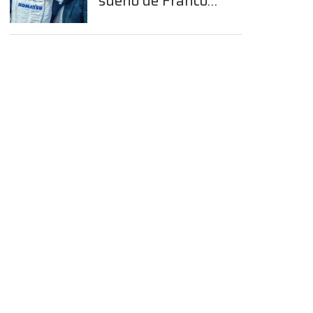
sueño de Franco
Colapinto en la
Fórmula 1