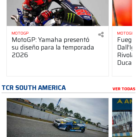
MOTOGP
MOTOGP
MotoGP: Yamaha presentó
Fuego 
su diseño para la temporada
Dall’I
2026
Rivola
Ducati
TCR SOUTH AMERICA
VER TODAS