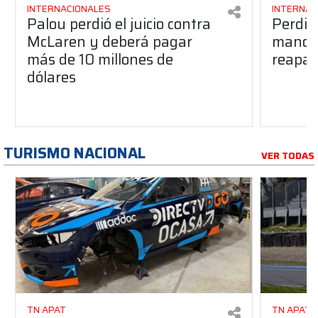
INTERNACIONALES
INTERNAC
Palou perdió el juicio contra
Perdió
McLaren y deberá pagar
manos 
más de 10 millones de
reapar
dólares
TURISMO NACIONAL
VER TODAS
TN APAT
TN APAT