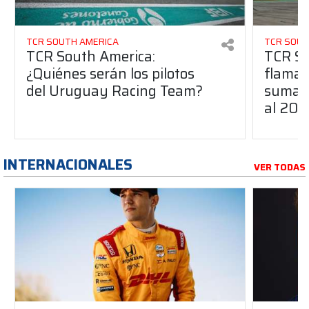
TCR SOUTH AMERICA
TCR SOUT
TCR South America:
TCR So
¿Quiénes serán los pilotos
flaman
del Uruguay Racing Team?
suma a
al 20
INTERNACIONALES
VER TODAS