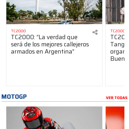
TC2000
TC2000
TC2000: “La verdad que
TC2000
será de los mejores callejeros
Tango 
armados en Argentina”
organiz
Buenos
MOTOGP
VER TODAS