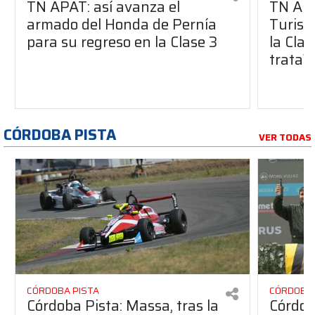
TN APAT: así avanza el
TN APA
armado del Honda de Pernía
Turism
para su regreso en la Clase 3
la Clas
trata?
CÓRDOBA PISTA
VER TODAS
CÓRDOBA PISTA
CÓRDOBA 
Córdoba Pista: Massa, tras la
Córdob