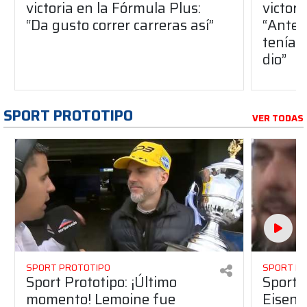
victoria en la Fórmula Plus:
victor
“Da gusto correr carreras así”
“Antes
teníam
dio”
SPORT PROTOTIPO
VER TODAS
SPORT PROTOTIPO
SPORT P
Sport Prototipo: ¡Último
Sport P
momento! Lemoine fue
Eisenc