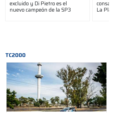
excluido y Di Pietro es el
consag
nuevo campeón de la SP3
La Pla
TC2000