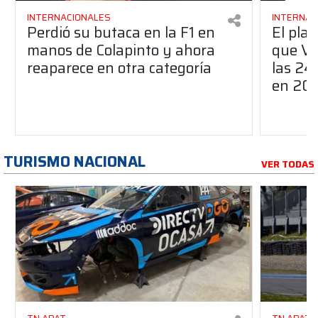
INTERNACIONALES
INTERNAC
Perdió su butaca en la F1 en
El pla
manos de Colapinto y ahora
que Ve
reaparece en otra categoría
las 24
en 20
TURISMO NACIONAL
VER TODAS