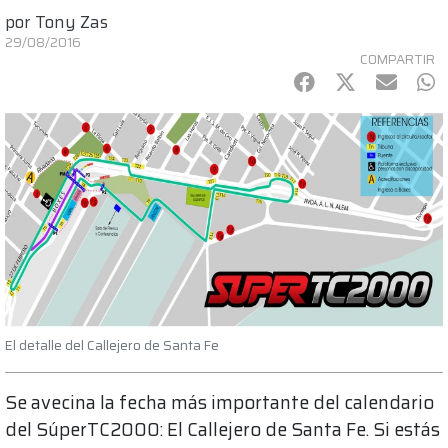
por
Tony Zas
29/08/2016
COMPARTIR
Facebook
Twitter
mail
Wh
El detalle del Callejero de Santa Fe
Se avecina la fecha más importante del calendario
del SúperTC2000: El Callejero de Santa Fe. Si estás