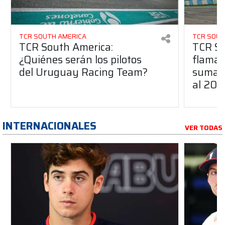
TCR SOUTH AMERICA
TCR SOUT
TCR South America:
TCR So
¿Quiénes serán los pilotos
flaman
del Uruguay Racing Team?
suma a
al 20
INTERNACIONALES
VER TODAS