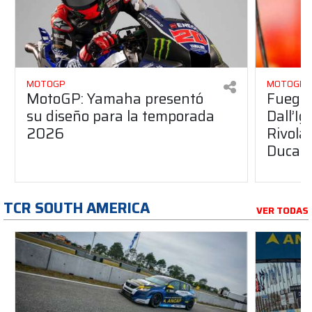
MOTOGP
MOTOGP
MotoGP: Yamaha presentó
Fuego 
su diseño para la temporada
Dall’I
2026
Rivola
Ducati
TCR SOUTH AMERICA
VER TODAS