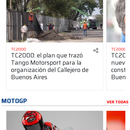
TC2000
TC2000
TC2000: el plan que trazó
TC2000
Tango Motorsport para la
nuevos
organización del Callejero de
constru
Buenos Aires
Buenos
MOTOGP
VER TODAS