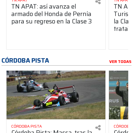
TN APAT
TN APAT
TN APAT: así avanza el
TN APA
armado del Honda de Pernía
Turism
para su regreso en la Clase 3
la Clas
trata?
CÓRDOBA PISTA
VER TODAS
CÓRDOBA PISTA
CÓRDOBA 
Córdoba Pista: Massa, tras la
Córdob