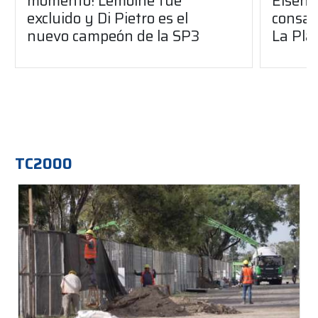
momento! Lemoine fue
Eisenc
excluido y Di Pietro es el
consag
nuevo campeón de la SP3
La Pla
TC2000