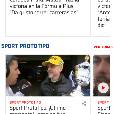
victoria en la Fórmula Plus:
victor
“Da gusto correr carreras así”
“Antes
teníam
dio”
SPORT PROTOTIPO
VER TODAS
SPORT PROTOTIPO
SPORT P
Sport Prototipo: ¡Último
Sport P