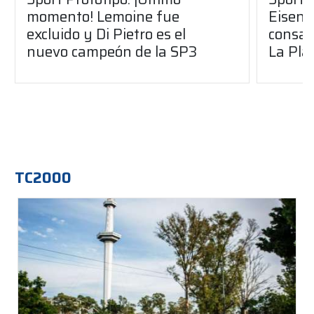
momento! Lemoine fue
Eisenc
excluido y Di Pietro es el
consag
nuevo campeón de la SP3
La Pla
TC2000