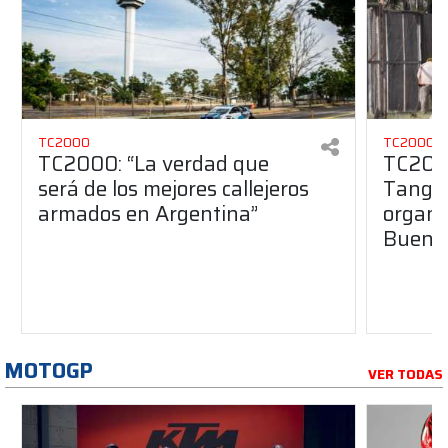
TC2000
TC2000
TC2000: “La verdad que
TC2000
será de los mejores callejeros
Tango 
armados en Argentina”
organiz
Buenos
MOTOGP
VER TODAS