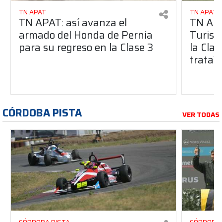
TN APAT
TN APAT
TN APAT: así avanza el
TN APA
armado del Honda de Pernía
Turism
para su regreso en la Clase 3
la Clas
trata?
CÓRDOBA PISTA
VER TODAS