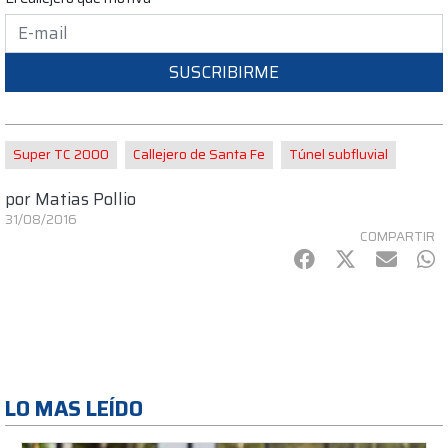
SUSCRIBIRME
Super TC 2000
Callejero de Santa Fe
Túnel subfluvial
por
Matias Pollio
31/08/2016
COMPARTIR
Facebook
Twitter
mail
Wh
LO MAS LEÍDO