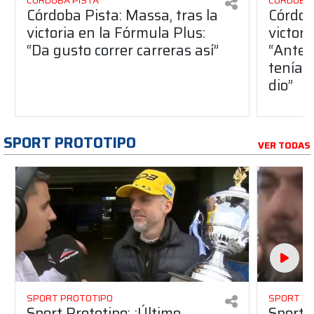
CÓRDOBA PISTA
CÓRDOBA 
Córdoba Pista: Massa, tras la
Córdob
victoria en la Fórmula Plus:
victor
“Da gusto correr carreras así”
“Antes
teníam
dio”
SPORT PROTOTIPO
VER TODAS
SPORT PROTOTIPO
SPORT P
Sport Prototipo: ¡Último
Sport P