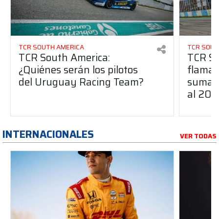
TCR SOUTH AMERICA
TCR SOUT
TCR South America:
TCR So
¿Quiénes serán los pilotos
flaman
del Uruguay Racing Team?
suma a
al 20
INTERNACIONALES
VER TODAS