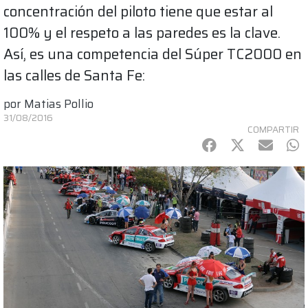
concentración del piloto tiene que estar al
100% y el respeto a las paredes es la clave.
Así, es una competencia del Súper TC2000 en
las calles de Santa Fe:
por
Matias Pollio
31/08/2016
COMPARTIR
Facebook
Twitter
mail
Wh