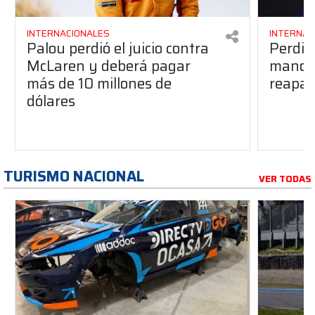
INTERNACIONALES
INTERNAC
Palou perdió el juicio contra
Perdió
McLaren y deberá pagar
manos 
más de 10 millones de
reapar
dólares
TURISMO NACIONAL
VER TODAS