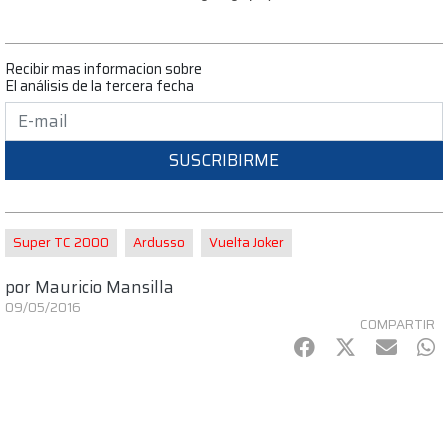
Recibir mas informacion sobre
El análisis de la tercera fecha
SUSCRIBIRME
Super TC 2000
Ardusso
Vuelta Joker
por
Mauricio Mansilla
09/05/2016
COMPARTIR
Facebook
Twitter
mail
Wh