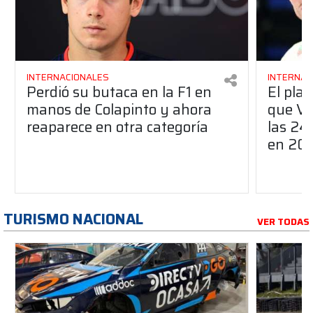
INTERNACIONALES
INTERNAC
Perdió su butaca en la F1 en
El pla
manos de Colapinto y ahora
que Ve
reaparece en otra categoría
las 24
en 20
TURISMO NACIONAL
VER TODAS