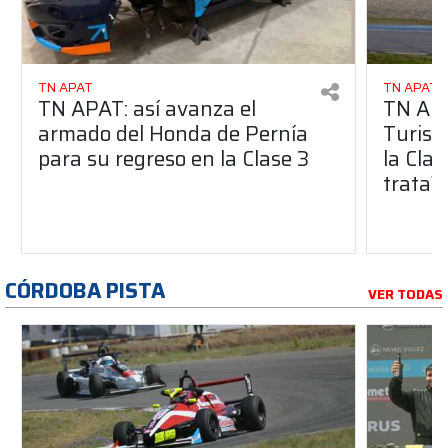
TN APAT
TN APAT
TN APAT: así avanza el
TN APA
armado del Honda de Pernía
Turism
para su regreso en la Clase 3
la Clas
trata?
CÓRDOBA PISTA
VER TODAS