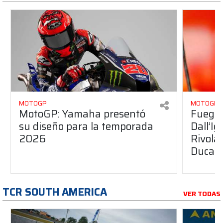
MOTOGP
MOTOGP
MotoGP: Yamaha presentó
Fuego 
su diseño para la temporada
Dall’I
2026
Rivola
Ducati
TCR SOUTH AMERICA
VER TODAS