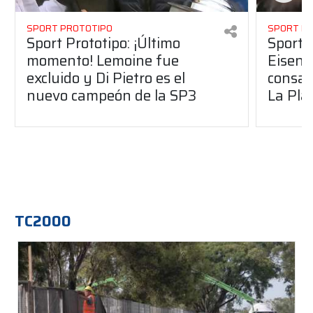
SPORT PROTOTIPO
SPORT P
Sport Prototipo: ¡Último
Sport P
momento! Lemoine fue
Eisenc
excluido y Di Pietro es el
consag
nuevo campeón de la SP3
La Pla
TC2000