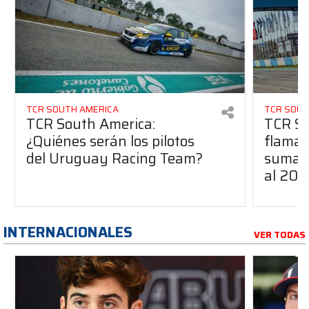
TCR SOUTH AMERICA
TCR SOUT
TCR South America:
TCR So
¿Quiénes serán los pilotos
flaman
del Uruguay Racing Team?
suma a
al 20
INTERNACIONALES
VER TODAS