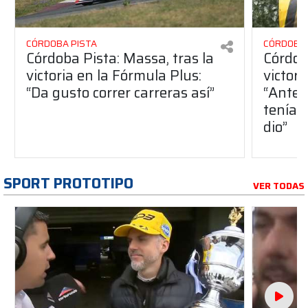
CÓRDOBA PISTA
CÓRDOBA 
Córdoba Pista: Massa, tras la
Córdob
victoria en la Fórmula Plus:
victor
“Da gusto correr carreras así”
“Antes
teníam
dio”
SPORT PROTOTIPO
VER TODAS