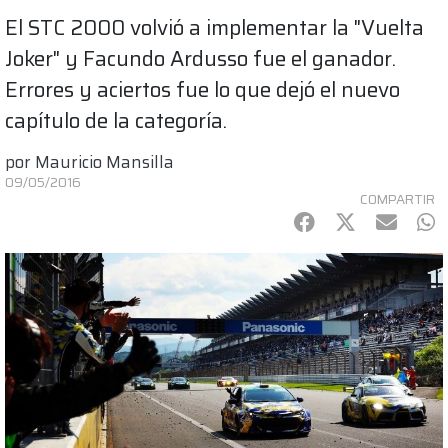
El STC 2000 volvió a implementar la "Vuelta
Joker" y Facundo Ardusso fue el ganador.
Errores y aciertos fue lo que dejó el nuevo
capítulo de la categoría.
por
Mauricio Mansilla
09/05/2016
COMPARTIR
Facebook
Twitter
mail
Wh