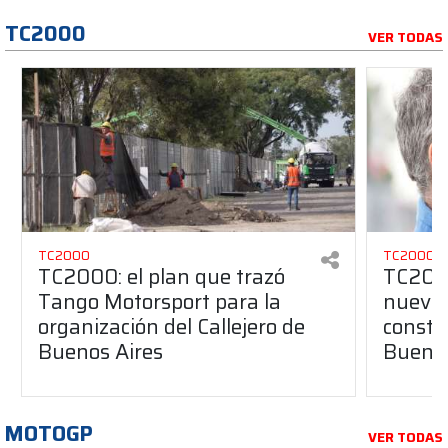
TC2000
VER TODAS
TC2000
TC2000
TC2000: el plan que trazó
TC2000
Tango Motorsport para la
nuevos
organización del Callejero de
constru
Buenos Aires
Buenos
MOTOGP
VER TODAS