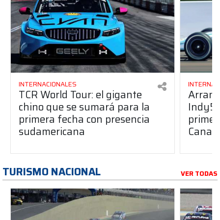
INTERNACIONALES
INTERNAC
TCR World Tour: el gigante
Arranc
chino que se sumará para la
Indy50
primera fecha con presencia
primera
sudamericana
Canap
TURISMO NACIONAL
VER TODAS