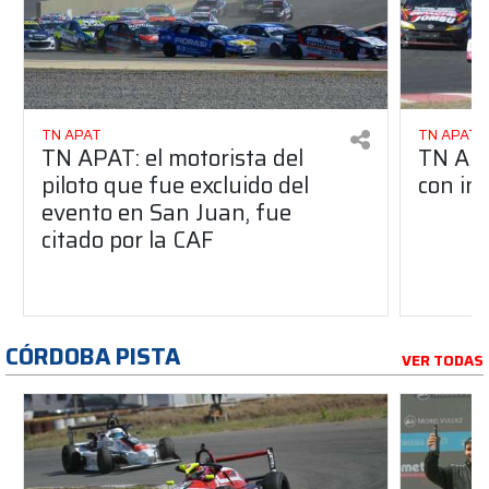
TN APAT
TN APAT
TN APAT: el motorista del
TN APA
piloto que fue excluido del
con in
evento en San Juan, fue
citado por la CAF
CÓRDOBA PISTA
VER TODAS