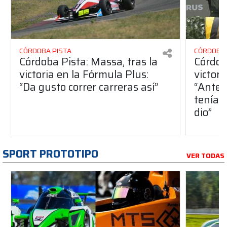
CÓRDOBA PISTA
CÓRDOBA 
Córdoba Pista: Massa, tras la
Córdob
victoria en la Fórmula Plus:
victor
“Da gusto correr carreras así”
“Antes
teníam
dio”
SPORT PROTOTIPO
VER TODAS