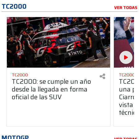
TC2000
VER TODAS
TC2000
TC2000
TC2000: se cumple un año
TC2000
desde la llegada en forma
una pe
oficial de las SUV
Ciarro
vista s
técnic
MOTOGP