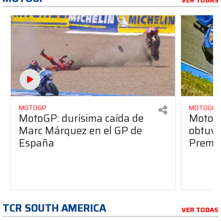
VER TODAS
MOTOGP
MOTOGP
MotoGP: durísima caída de
MotoG
Marc Márquez en el GP de
obtuvo 
España
Premio
TCR SOUTH AMERICA
VER TODAS