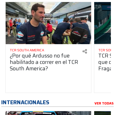
TCR SOUTH AMERICA
TCR SOUT
¿Por qué Ardusso no fue
TCR So
habilitado a correr en el TCR
que dej
South America?
Fraga 
INTERNACIONALES
VER TODAS