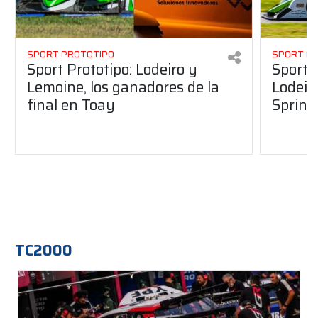
SPORT PROTOTIPO
SPORT P
Sport Prototipo: Lodeiro y
Sport 
Lemoine, los ganadores de la
Lodeir
final en Toay
Sprint
TC2000