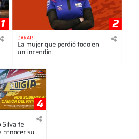
1
2
DAKAR
La mujer que perdió todo en
un incendio
4
 Silva te
a conocer su