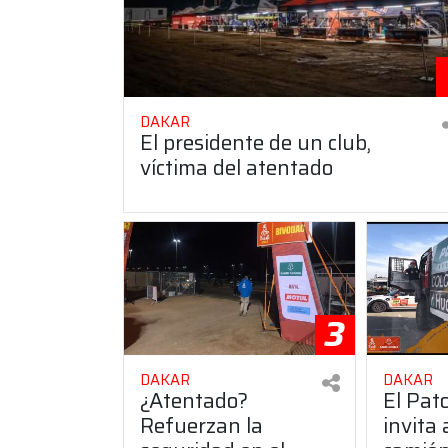
DAKAR
El presidente de un club,
víctima del atentado
3
DAKAR
DAKAR
¿Atentado?
El Pato
Refuerzan la
invita 