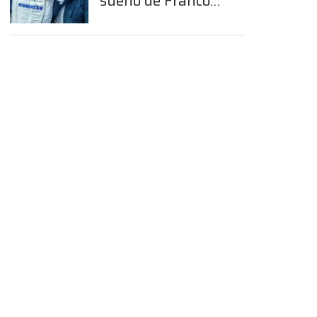
sueño de Franco
Colapinto en la
Fórmula 1