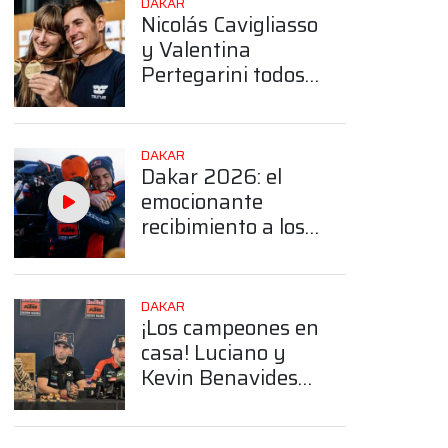
DAKAR
Nicolás Cavigliasso
y Valentina
Pertegarini todos
los trofeos que
obtuvieron en el
Dakar
DAKAR
Dakar 2026: el
emocionante
recibimiento a los
hermanos
Benavides en
Salta
DAKAR
¡Los campeones en
casa! Luciano y
Kevin Benavides
dieron una
conferencia tras el