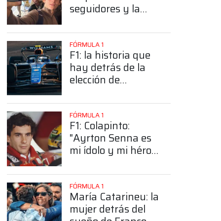
seguidores y la
sorprendente
posición de
Colapinto
FÓRMULA 1
F1: la historia que
hay detrás de la
elección de
Colapinto del
número 43
FÓRMULA 1
F1: Colapinto:
"Ayrton Senna es
mi ídolo y mi héroe
más grande"
FÓRMULA 1
María Catarineu: la
mujer detrás del