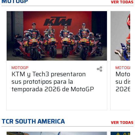
MOTOGP
VER TODAS
MOTOGP
MOTOGP
KTM y Tech3 presentaron
MotoG
sus prototipos para la
su dis
temporada 2026 de MotoGP
2026
TCR SOUTH AMERICA
VER TODAS