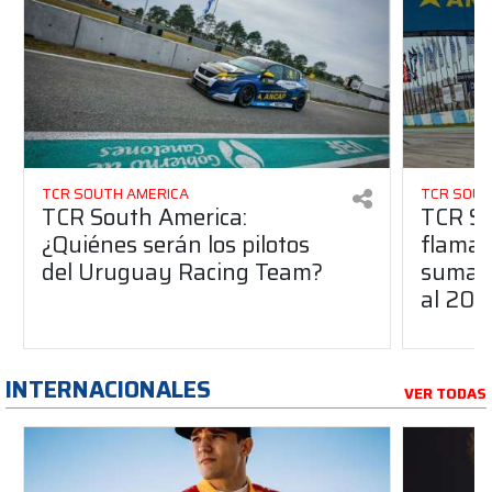
TCR SOUTH AMERICA
TCR SOUT
TCR South America:
TCR So
¿Quiénes serán los pilotos
flaman
del Uruguay Racing Team?
suma a
al 20
INTERNACIONALES
VER TODAS