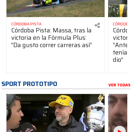
CÓRDOBA PISTA
CÓRDOBA 
Córdoba Pista: Massa, tras la
Córdob
victoria en la Fórmula Plus:
victor
“Da gusto correr carreras así”
“Antes
teníam
dio”
SPORT PROTOTIPO
VER TODAS