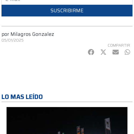
SUSCRIBIRME
por
Milagros Gonzalez
05/01/2025
COMPARTIR
Facebook
Twitter
mail
Wh
LO MAS LEÍDO