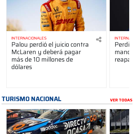
INTERNACIONALES
INTERNAC
Palou perdió el juicio contra
Perdió
McLaren y deberá pagar
manos 
más de 10 millones de
reapar
dólares
TURISMO NACIONAL
VER TODAS