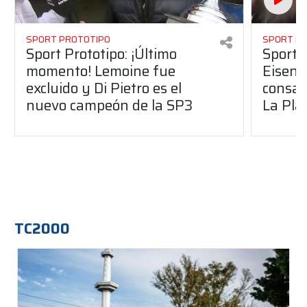
SPORT PROTOTIPO
SPORT P
Sport Prototipo: ¡Último
Sport P
momento! Lemoine fue
Eisenc
excluido y Di Pietro es el
consag
nuevo campeón de la SP3
La Pla
TC2000