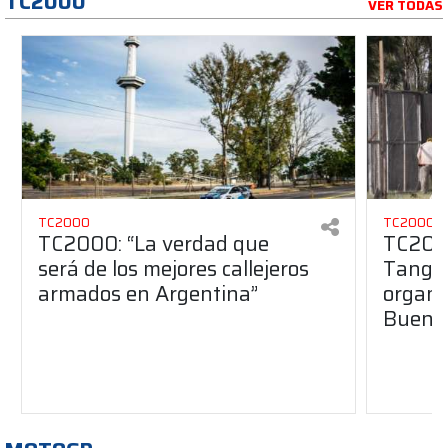
TC2000
VER TODAS
TC2000
TC2000
TC2000: “La verdad que
TC2000
será de los mejores callejeros
Tango 
armados en Argentina”
organiz
Buenos