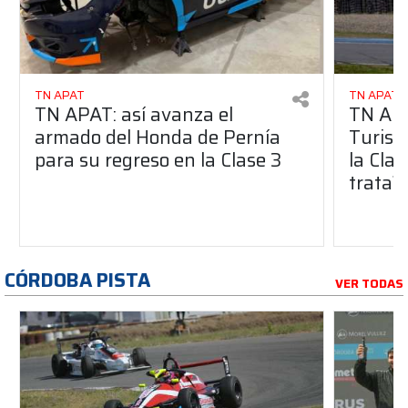
TN APAT
TN APAT
TN APAT: así avanza el
TN APA
armado del Honda de Pernía
Turism
para su regreso en la Clase 3
la Clas
trata?
CÓRDOBA PISTA
VER TODAS