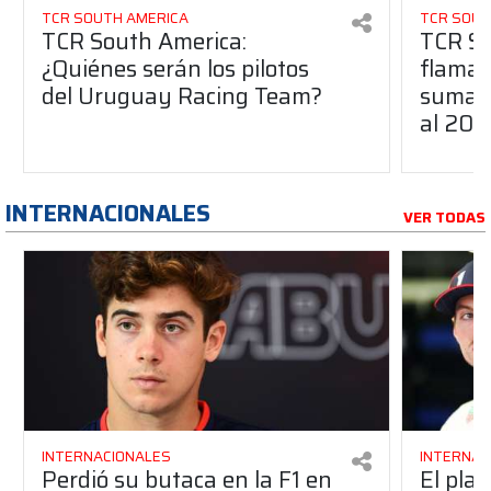
TCR SOUTH AMERICA
TCR SOUT
TCR South America:
TCR So
¿Quiénes serán los pilotos
flaman
del Uruguay Racing Team?
suma a
al 20
INTERNACIONALES
VER TODAS
INTERNACIONALES
INTERNAC
Perdió su butaca en la F1 en
El pla