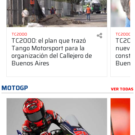
TC2000
TC2000
TC2000: el plan que trazó
TC2000
Tango Motorsport para la
nuevos
organización del Callejero de
constru
Buenos Aires
Buenos
MOTOGP
VER TODAS