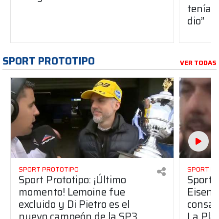
teníam
dio”
SPORT PROTOTIPO
VER TODAS
SPORT PROTOTIPO
SPORT P
Sport Prototipo: ¡Último
Sport P
momento! Lemoine fue
Eisenc
excluido y Di Pietro es el
consag
nuevo campeón de la SP3
La Pla