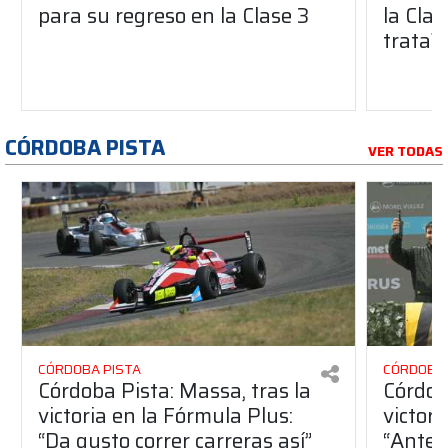
para su regreso en la Clase 3
la Clas
trata?
CÓRDOBA PISTA
VER TODAS
CÓRDOBA PISTA
CÓRDOBA 
Córdoba Pista: Massa, tras la
Córdob
victoria en la Fórmula Plus:
victor
“Da gusto correr carreras así”
“Antes