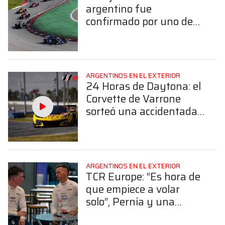
argentino fue
confirmado por uno de
los equipos fuertes de la
F4 Española para 2026
ARGENTINOS EN EL EXTERIOR
24 Horas de Daytona: el
Corvette de Varrone
sorteó una accidentada
largada y subió al cuarto
lugar en la GTD Pro
ARGENTINOS EN EL EXTERIOR
TCR Europe: “Es hora de
que empiece a volar
solo”, Pernía y una
tierna reflexión sobre el