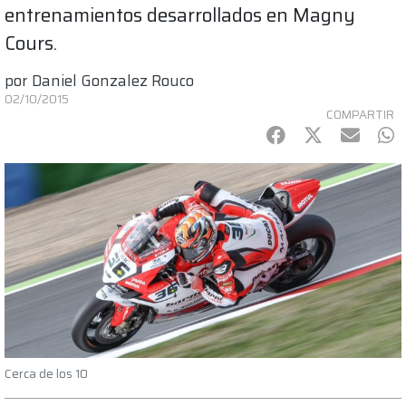
entrenamientos desarrollados en Magny
Cours.
por
Daniel Gonzalez Rouco
02/10/2015
COMPARTIR
Facebook
Twitter
mail
Wh
Cerca de los 10