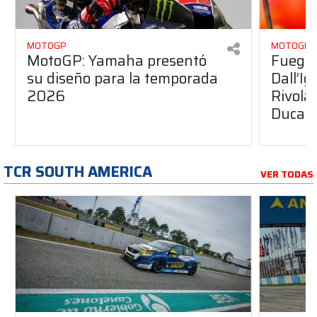
MOTOGP
MOTOGP
MotoGP: Yamaha presentó
Fuego 
su diseño para la temporada
Dall’I
2026
Rivola
Ducati
TCR SOUTH AMERICA
VER TODAS