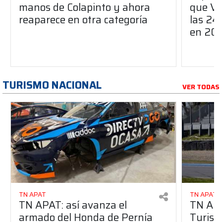
manos de Colapinto y ahora
que Ve
reaparece en otra categoría
las 24
en 20
TURISMO NACIONAL
VER TODAS
TN APAT
TN APAT
TN APAT: así avanza el
TN APA
armado del Honda de Pernía
Turism