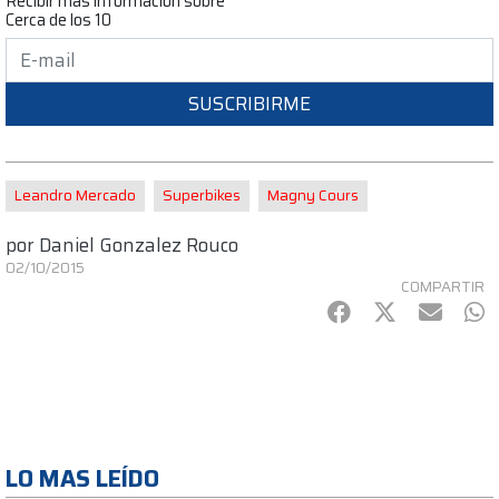
Recibir mas informacion sobre
Cerca de los 10
SUSCRIBIRME
Leandro Mercado
Superbikes
Magny Cours
por
Daniel Gonzalez Rouco
02/10/2015
COMPARTIR
Facebook
Twitter
mail
Wh
LO MAS LEÍDO