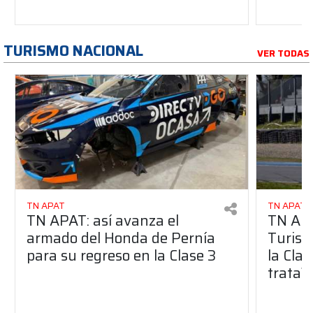
TURISMO NACIONAL
VER TODAS
TN APAT
TN APAT
TN APAT: así avanza el
TN APA
armado del Honda de Pernía
Turism
para su regreso en la Clase 3
la Clas
trata?