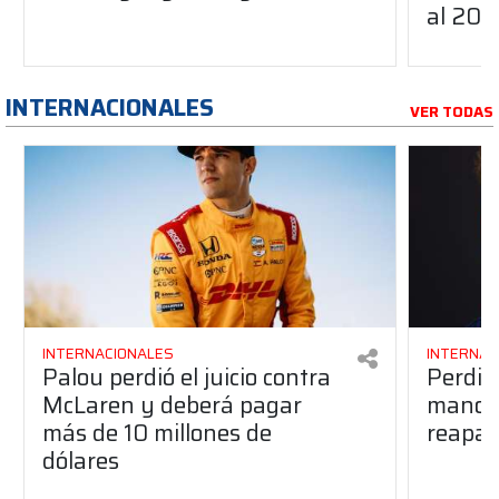
al 20
INTERNACIONALES
VER TODAS
INTERNACIONALES
INTERNAC
Palou perdió el juicio contra
Perdió
McLaren y deberá pagar
manos 
más de 10 millones de
reapar
dólares