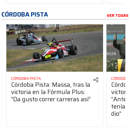
CÓRDOBA PISTA
VER TODAS
CÓRDOBA PISTA
CÓRDOBA 
Córdoba Pista: Massa, tras la
Córdob
victoria en la Fórmula Plus:
victor
“Da gusto correr carreras así”
“Antes
teníam
dio”