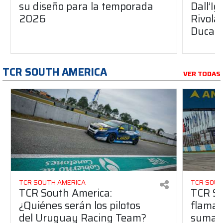
su diseño para la temporada
Dall’I
2026
Rivola
Ducati
TCR SOUTH AMERICA
VER TODAS
TCR SOUTH AMERICA
TCR SOUT
TCR South America:
TCR So
¿Quiénes serán los pilotos
flaman
del Uruguay Racing Team?
suma a