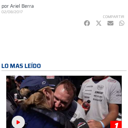
por
Ariel Berra
02/08/2017
COMPARTIR
Facebook
Twitter
mail
Wh
LO MAS LEÍDO
1