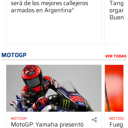
será de los mejores callejeros
Tango 
armados en Argentina”
organiz
Buenos
MOTOGP
VER TODAS
MOTOGP
MOTOGP
MotoGP: Yamaha presentó
Fuego 