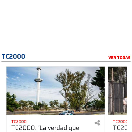
TC2000
VER TODAS
TC2000
TC2000
TC2000: “La verdad que
TC2000