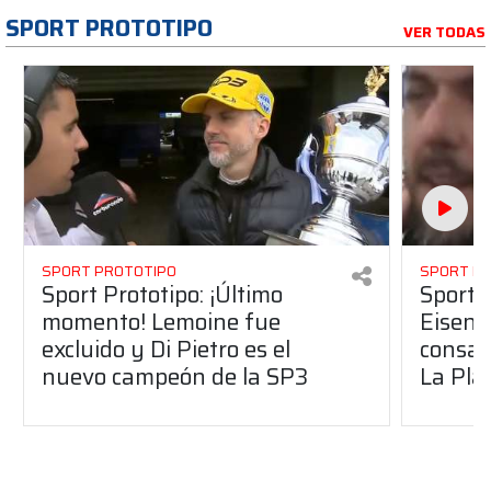
SPORT PROTOTIPO
VER TODAS
SPORT PROTOTIPO
SPORT P
Sport Prototipo: ¡Último
Sport P
momento! Lemoine fue
Eisenc
excluido y Di Pietro es el
consag
nuevo campeón de la SP3
La Pla