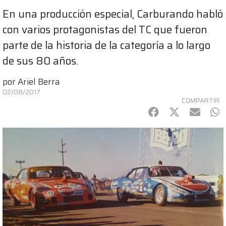
En una producción especial, Carburando habló
con varios protagonistas del TC que fueron
parte de la historia de la categoría a lo largo
de sus 80 años.
por
Ariel Berra
02/08/2017
COMPARTIR
Facebook
Twitter
mail
Wh