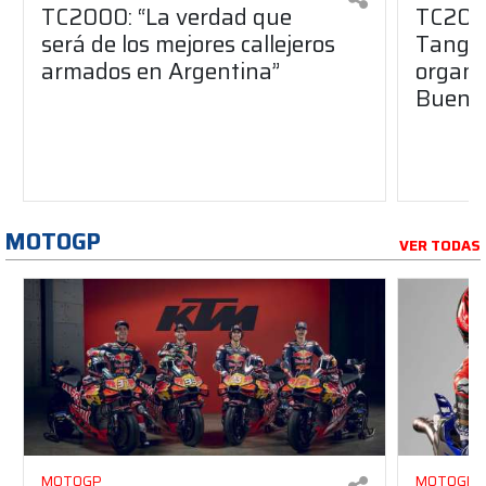
TC2000: “La verdad que
TC2000
será de los mejores callejeros
Tango 
armados en Argentina”
organiz
Buenos
MOTOGP
VER TODAS
MOTOGP
MOTOGP