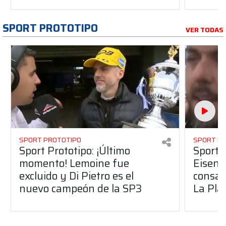
SPORT PROTOTIPO
VER TODAS
SPORT PROTOTIPO
SPORT P
Sport Prototipo: ¡Último
Sport P
momento! Lemoine fue
Eisenc
excluido y Di Pietro es el
consag
nuevo campeón de la SP3
La Pla