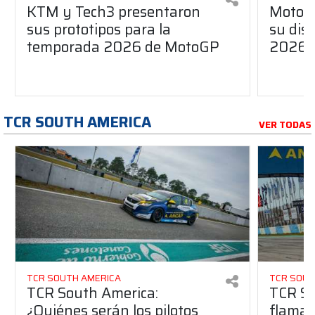
KTM y Tech3 presentaron
MotoG
sus prototipos para la
su dis
temporada 2026 de MotoGP
2026
TCR SOUTH AMERICA
VER TODAS
TCR SOUTH AMERICA
TCR SOUT
TCR South America:
TCR So
¿Quiénes serán los pilotos
flaman