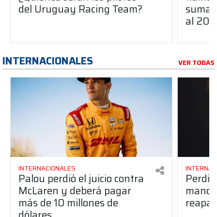
del Uruguay Racing Team?
suma a
al 20
INTERNACIONALES
VER TODAS
INTERNACIONALES
INTERNAC
Palou perdió el juicio contra
Perdió
McLaren y deberá pagar
manos 
más de 10 millones de
reapar
dólares