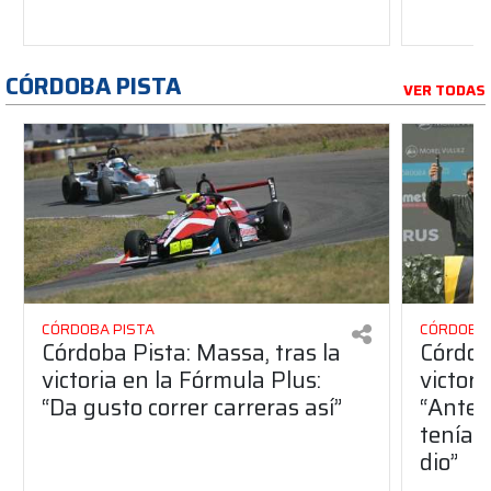
CÓRDOBA PISTA
VER TODAS
CÓRDOBA PISTA
CÓRDOBA 
Córdoba Pista: Massa, tras la
Córdob
victoria en la Fórmula Plus:
victor
“Da gusto correr carreras así”
“Antes
teníam
dio”