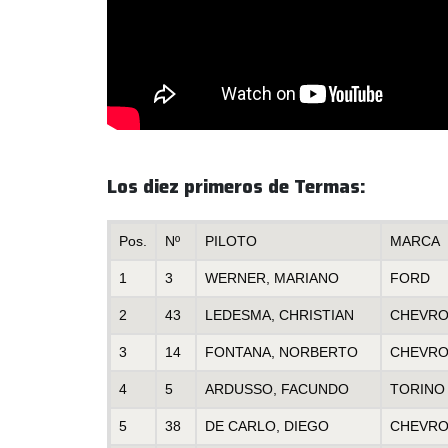
Los diez primeros de Termas:
Pos.
Nº
PILOTO
MARCA
1
3
WERNER, MARIANO
FORD
2
43
LEDESMA, CHRISTIAN
CHEVRO
3
14
FONTANA, NORBERTO
CHEVRO
4
5
ARDUSSO, FACUNDO
TORINO
5
38
DE CARLO, DIEGO
CHEVRO