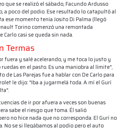
eo que se realizó el sábado, Facundo Ardusso
, a poco del podio. Ese resultado lo catapultó al
a ese momento tenía Josito Di Palma (llegó
de Renault Torino comenzó una remontada
e Carlo casi se queda sin nada.
en Termas
or fuera y salé acelerando, y me toca lo justo y
ruedas en el pasto. Es una maniobra al límite",
oto de Las Parejas fue a hablar con De Carlo para
olet le dijo: "Iba a jugarmelá toda. A mí el Gurí
lta".
uencias de ir por afuera a veces son buenas
era sabe el riesgo que toma. Él salió
pero no hice nada que no corresponda. El Gurí no
a. No se si llegábamos al podio pero el auto