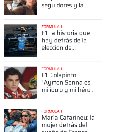
seguidores y la
sorprendente
posición de
Colapinto
FÓRMULA 1
F1: la historia que
hay detrás de la
elección de
Colapinto del
número 43
FÓRMULA 1
F1: Colapinto:
"Ayrton Senna es
mi ídolo y mi héroe
más grande"
FÓRMULA 1
María Catarineu: la
mujer detrás del