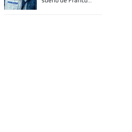
sueño de Franco
Colapinto en la
Fórmula 1