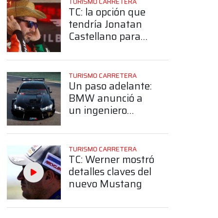
TURISMO CARRETERA
TC: la opción que
tendría Jonatan
Castellano para
correr con Ford en
2026
TURISMO CARRETERA
Un paso adelante:
BMW anunció a
un ingeniero
estrella de cara a
su debut en el TC
TURISMO CARRETERA
TC: Werner mostró
detalles claves del
nuevo Mustang
App