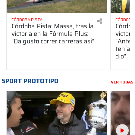
CÓRDOBA PISTA
CÓRDOBA 
Córdoba Pista: Massa, tras la
Córdob
victoria en la Fórmula Plus:
victor
“Da gusto correr carreras así”
“Antes
teníam
dio”
SPORT PROTOTIPO
VER TODAS