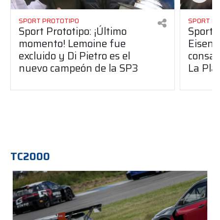
SPORT PROTOTIPO
SPORT P
Sport Prototipo: ¡Último
Sport P
momento! Lemoine fue
Eisenc
excluido y Di Pietro es el
consag
nuevo campeón de la SP3
La Pla
TC2000