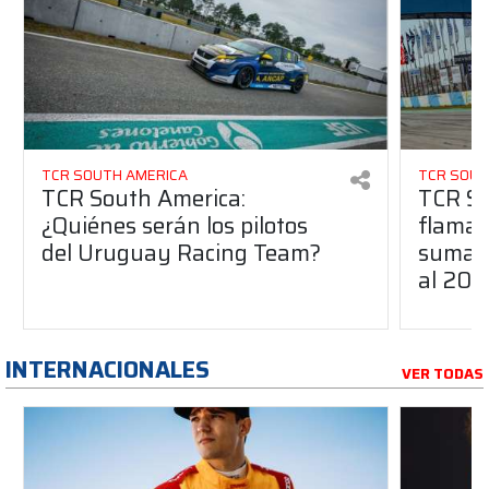
TCR SOUTH AMERICA
TCR SOUT
TCR South America:
TCR So
¿Quiénes serán los pilotos
flaman
del Uruguay Racing Team?
suma a
al 20
INTERNACIONALES
VER TODAS