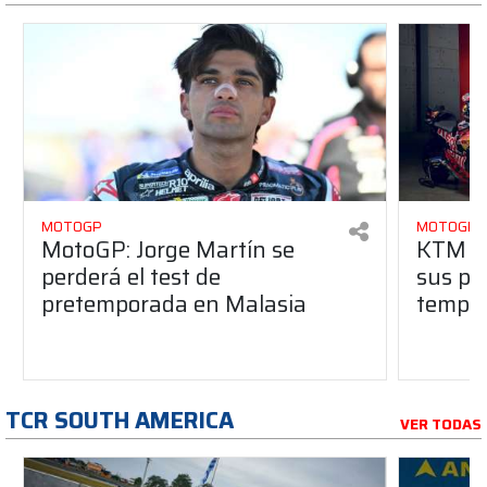
MOTOGP
MOTOGP
MotoGP: Jorge Martín se
KTM y 
perderá el test de
sus pr
pretemporada en Malasia
tempo
TCR SOUTH AMERICA
VER TODAS