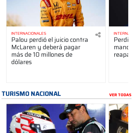
INTERNACIONALES
INTERNAC
Palou perdió el juicio contra
Perdió
McLaren y deberá pagar
manos 
más de 10 millones de
reapar
dólares
TURISMO NACIONAL
VER TODAS