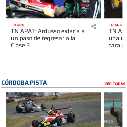
TN APAT
TN APAT
TN APAT: Ardusso estaría a
TN APA
un paso de regresar a la
una im
Clase 3
cara al
CÓRDOBA PISTA
VER TODAS