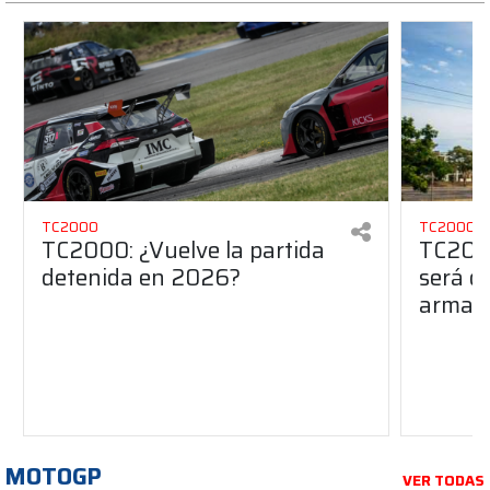
TC2000
TC2000
TC2000: ¿Vuelve la partida
TC2000
detenida en 2026?
será de
armado
MOTOGP
VER TODAS