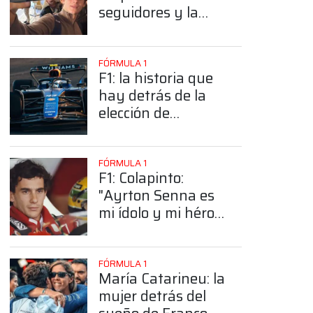
seguidores y la
sorprendente
posición de
Colapinto
FÓRMULA 1
F1: la historia que
hay detrás de la
elección de
Colapinto del
número 43
FÓRMULA 1
F1: Colapinto:
"Ayrton Senna es
mi ídolo y mi héroe
más grande"
FÓRMULA 1
María Catarineu: la
mujer detrás del