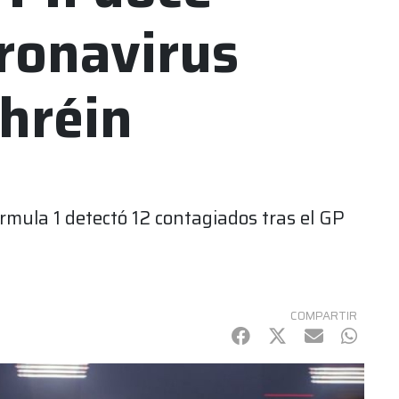
ronavirus
hréin
órmula 1 detectó 12 contagiados tras el GP
COMPARTIR
Facebook
Twitter
mail
Whats