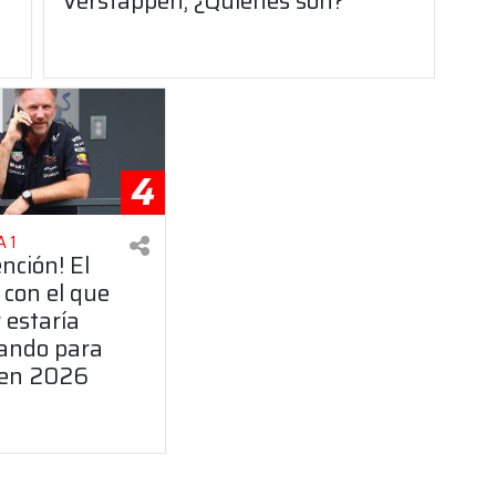
Verstappen, ¿Quiénes son?
4
 1
ención! El
 con el que
 estaría
ando para
 en 2026