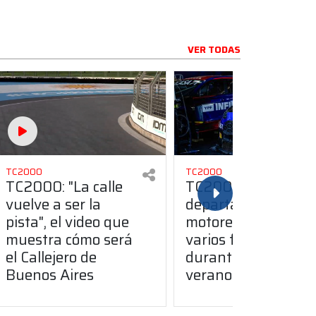
VER TODAS
TC2000
TC2000
TC2000: "La calle
TC2000: el
vuelve a ser la
departamento de
pista", el video que
motores trabaja en
muestra cómo será
varios frentes
el Callejero de
durante el receso d
Buenos Aires
verano