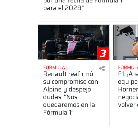
por una fecha de Fórmula 1
para el 2028”
3
FÓRMULA 1
FÓRMULA
Renault reafirmó
F1: ¡At
su compromiso con
equipo
Alpine y despejó
Horner
dudas: “Nos
negoci
quedaremos en la
volver
Fórmula 1”