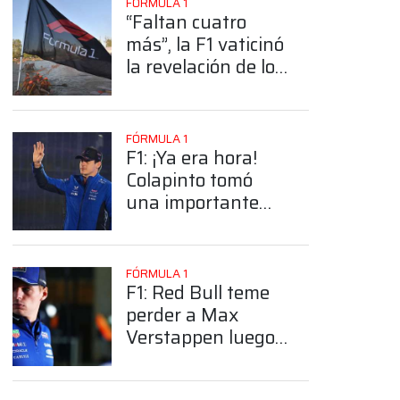
FÓRMULA 1
“Faltan cuatro
más”, la F1 vaticinó
la revelación de los
modelos de
Williams, Cadillac,
McLaren y Aston
FÓRMULA 1
Martin
F1: ¡Ya era hora!
Colapinto tomó
una importante
decisión que sus
fanáticos
esperaron durante
FÓRMULA 1
años
F1: Red Bull teme
perder a Max
App
Verstappen luego
de 2026