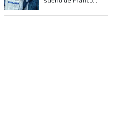
sueño de Franco
Colapinto en la
Fórmula 1
App