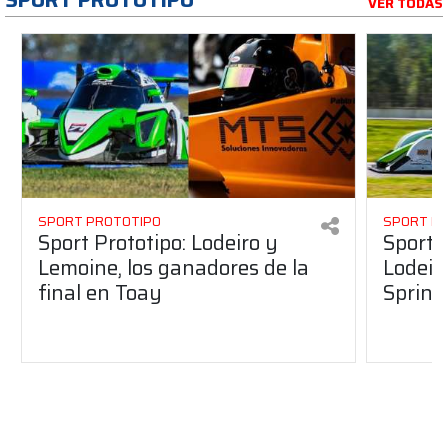
VER TODAS
SPORT PROTOTIPO
SPORT P
Sport Prototipo: Lodeiro y
Sport 
Lemoine, los ganadores de la
Lodeir
final en Toay
Sprint