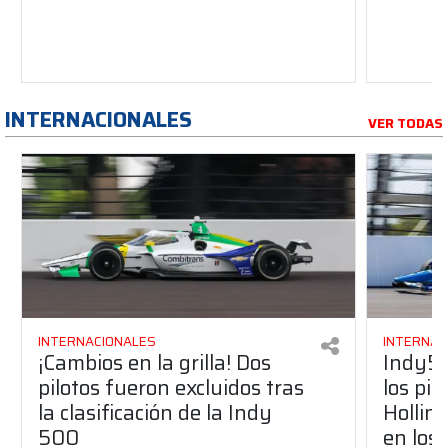
INTERNACIONALES
VER TODAS
INTERNACIONALES
INTERNAC
¡Cambios en la grilla! Dos
Indy50
pilotos fueron excluidos tras
los pil
la clasificación de la Indy
Holling
500
en los