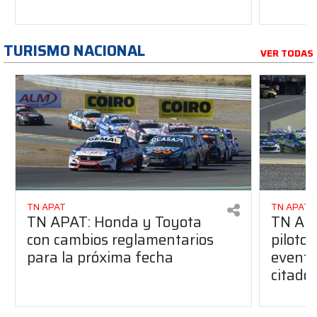
TURISMO NACIONAL
VER TODAS
TN APAT
TN APAT
TN APAT: Honda y Toyota
TN APA
con cambios reglamentarios
piloto 
para la próxima fecha
evento
citado