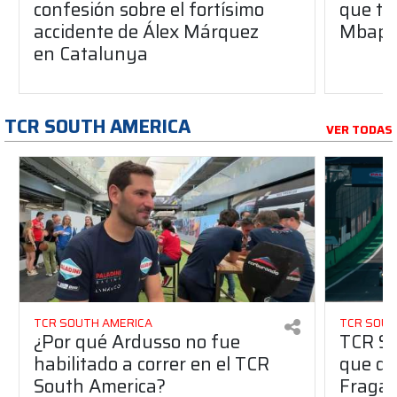
confesión sobre el fortísimo
que tr
accidente de Álex Márquez
Mbap
en Catalunya
TCR SOUTH AMERICA
VER TODAS
TCR SOUTH AMERICA
TCR SOUT
¿Por qué Ardusso no fue
TCR So
habilitado a correr en el TCR
que dej
South America?
Fraga 