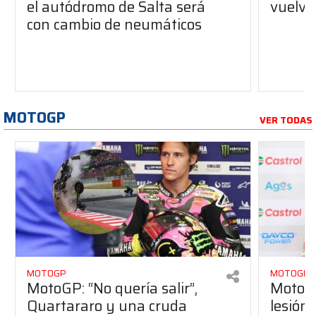
el autódromo de Salta será
vuelve
con cambio de neumáticos
MOTOGP
VER TODAS
MOTOGP
MOTOGP
MotoGP: “No quería salir”,
MotoGP
Quartararo y una cruda
lesión 