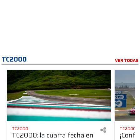
TC2000
VER TODAS
TC2000
TC2000
TC2000: la cuarta fecha en
¡Confi