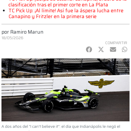
clasificación tras el primer corte en La Plata
TC Pick Up: ¡Al límite! Así fue la áspera lucha entre
Canapino y Fritzler en la primera serie
por
Ramiro Marun
18/05/2026
COMPARTIR
Facebook
Twitter
mail
Wh
A dos años del “I can’t believe it”: el día que Indianápolis le negó el