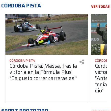
CÓRDOBA PISTA
VER TODAS
CÓRDOBA PISTA
CÓRDOBA 
Córdoba Pista: Massa, tras la
Córdob
victoria en la Fórmula Plus:
victor
“Da gusto correr carreras así”
“Antes
teníam
dio”
SPORT PROTOTIPO