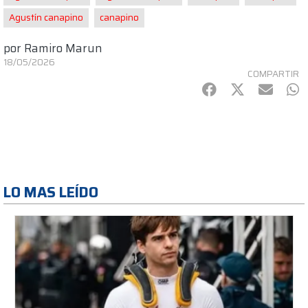
Agustín canapino
canapino
por
Ramiro Marun
18/05/2026
COMPARTIR
Facebook
Twitter
mail
Wh
LO MAS LEÍDO