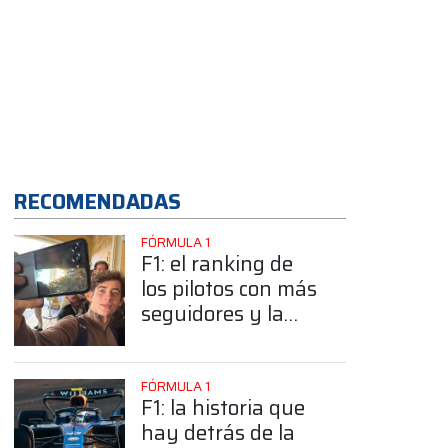
App
RECOMENDADAS
FÓRMULA 1
F1: el ranking de
los pilotos con más
seguidores y la
sorprendente
posición de
Colapinto
FÓRMULA 1
F1: la historia que
hay detrás de la