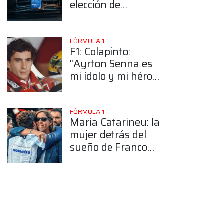
elección de
Colapinto del
número 43
FÓRMULA 1
F1: Colapinto:
"Ayrton Senna es
mi ídolo y mi héroe
más grande"
FÓRMULA 1
María Catarineu: la
mujer detrás del
sueño de Franco
Colapinto en la
Fórmula 1