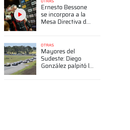
OTRAS
Ernesto Bessone
se incorpora a la
Mesa Directiva de
la CDA de ACA
OTRAS
Mayores del
Sudeste: Diego
González palpitó la
tercera fecha del
campeonato en
Tres Arroyos