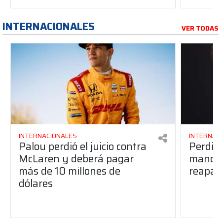
INTERNACIONALES
VER TODAS
INTERNACIONALES
INTERNAC
Palou perdió el juicio contra
Perdió
McLaren y deberá pagar
manos 
más de 10 millones de
reapar
dólares