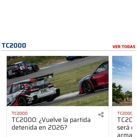
TC2000
VER TODAS
TC2000
TC2000
TC2000: ¿Vuelve la partida
TC2000
detenida en 2026?
será de
armado