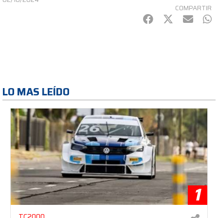
COMPARTIR
Facebook
Twitter
mail
Wh
LO MAS LEÍDO
1
TC2000