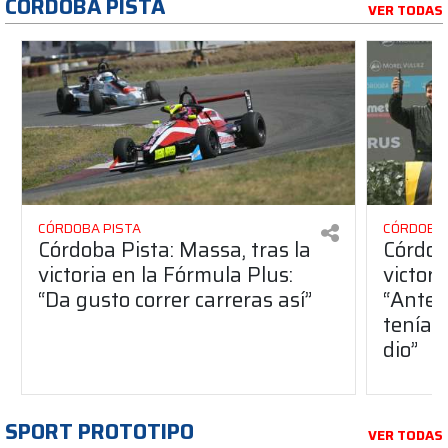
CÓRDOBA PISTA
VER TODAS
CÓRDOBA PISTA
CÓRDOBA 
Córdoba Pista: Massa, tras la
Córdob
victoria en la Fórmula Plus:
victor
“Da gusto correr carreras así”
“Antes
teníam
dio”
SPORT PROTOTIPO
VER TODAS