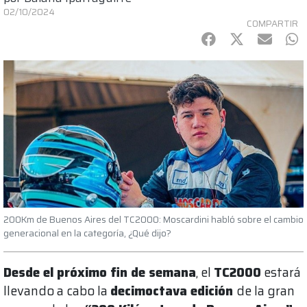
02/10/2024
COMPARTIR
Facebook
Twitter
mail
Wh
200Km de Buenos Aires del TC2000: Moscardini habló sobre el cambio
generacional en la categoría, ¿Qué dijo?
Desde el próximo fin de semana
, el
TC2000
estará
llevando a cabo la
decimoctava edición
de la gran