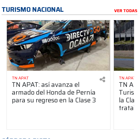
TURISMO NACIONAL
VER TODAS
TN APAT
TN APAT
TN APAT: así avanza el
TN APA
armado del Honda de Pernía
Turism
para su regreso en la Clase 3
la Clas
trata?