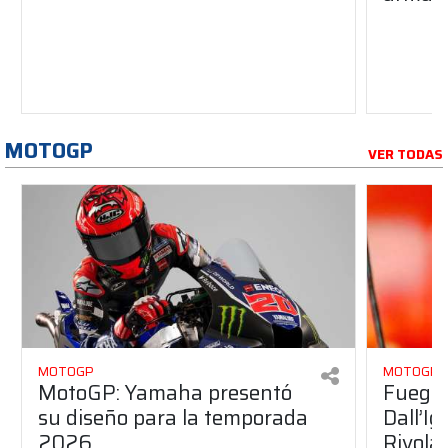
MOTOGP
VER TODAS
MOTOGP
MOTOGP
MotoGP: Yamaha presentó
Fuego 
su diseño para la temporada
Dall’I
2026
Rivola