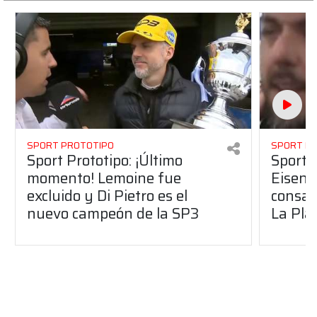
SPORT PROTOTIPO
SPORT P
Sport Prototipo: ¡Último
Sport P
momento! Lemoine fue
Eisenc
excluido y Di Pietro es el
consag
nuevo campeón de la SP3
La Pla