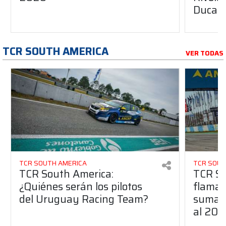
Ducati
TCR SOUTH AMERICA
VER TODAS
TCR SOUTH AMERICA
TCR SOUT
TCR South America:
TCR So
¿Quiénes serán los pilotos
flaman
del Uruguay Racing Team?
suma a
al 20