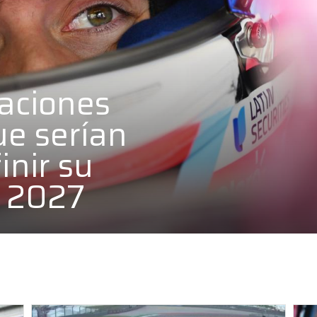
uaciones
ue serían
inir su
n 2027