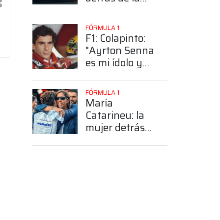
elección de
Colapinto del
FÓRMULA 1
número 43
F1: Colapinto:
"Ayrton Senna
es mi ídolo y
mi héroe más
grande"
FÓRMULA 1
María
Catarineu: la
mujer detrás
del sueño de
Franco
Colapinto en la
Fórmula 1