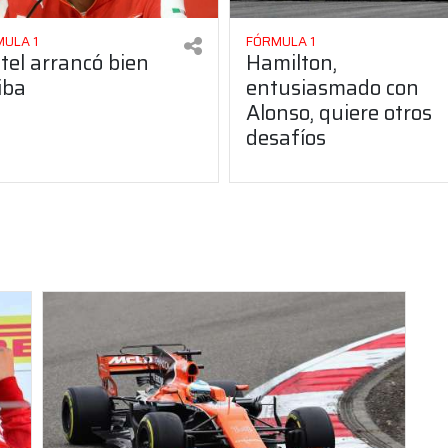
ULA 1
FÓRMULA 1
tel arrancó bien
Hamilton,
iba
entusiasmado con
Alonso, quiere otros
desafíos