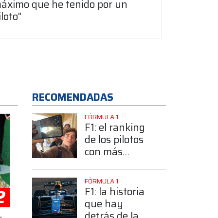
áximo que he tenido por un
iloto"
RECOMENDADAS
FÓRMULA 1
F1: el ranking
de los pilotos
con más
seguidores y la
sorprendente
FÓRMULA 1
posición de
F1: la historia
2
Colapinto
que hay
detrás de la