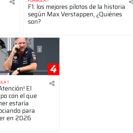
FÓRMULA 1
F1: los mejores pilotos de la historia
según Max Verstappen, ¿Quiénes
son?
4
LA 1
¡Atención! El
po con el que
er estaría
ociando para
ver en 2026