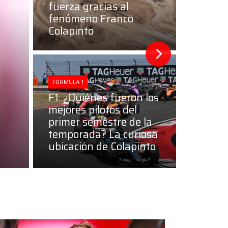
fuerza gracias al
fenómeno Franco
Colapinto
FÓRMULA 1
F1:
FÓRMULA 1
víc
F1: ¿Quiénes fueron los
exp
mejores pilotos del
primer semestre de la
soc
temporada? La curiosa
ubicación de Colapinto