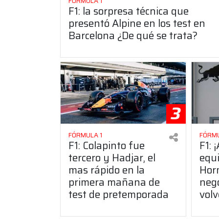
FÓRMULA 1
F1: la sorpresa técnica que
presentó Alpine en los test en
Barcelona ¿De qué se trata?
3
FÓRMULA 1
FÓRMU
F1: Colapinto fue
F1: 
tercero y Hadjar, el
equi
mas rápido en la
Horn
primera mañana de
neg
test de pretemporada
vol