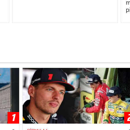
m
p
1