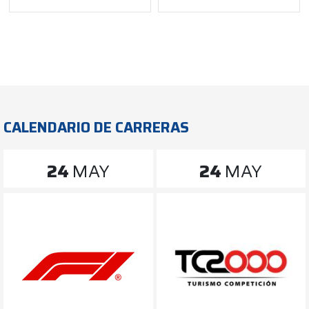
CALENDARIO DE CARRERAS
24
MAY
24
MAY