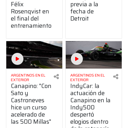
Félix
previa a la
Rosenqvist en
fecha de
el final del
Detroit
entrenamiento
ARGENTINOS EN EL
ARGENTINOS EN EL
EXTERIOR
EXTERIOR
Canapino: "Con
IndyCar: la
Sato y
actuación de
Castroneves
Canapino en la
hice un curso
Indy500
acelerado de
despertó
las 500 Millas"
elogios dentro