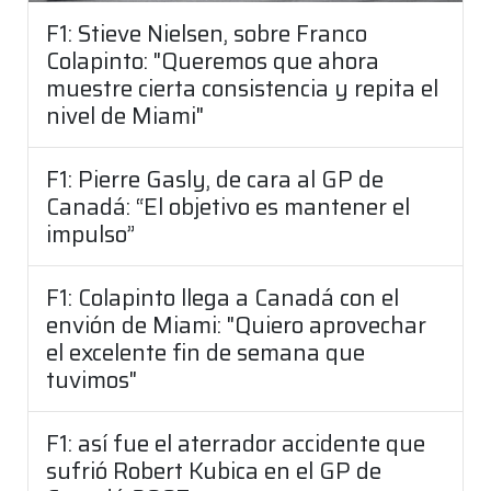
F1: Stieve Nielsen, sobre Franco
Colapinto: "Queremos que ahora
muestre cierta consistencia y repita el
nivel de Miami"
F1: Pierre Gasly, de cara al GP de
Canadá: “El objetivo es mantener el
impulso”
F1: Colapinto llega a Canadá con el
envión de Miami: "Quiero aprovechar
el excelente fin de semana que
tuvimos"
F1: así fue el aterrador accidente que
sufrió Robert Kubica en el GP de