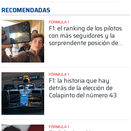
RECOMENDADAS
FÓRMULA 1
F1: el ranking de los pilotos
con más seguidores y la
sorprendente posición de
Colapinto
FÓRMULA 1
F1: la historia que hay
detrás de la elección de
Colapinto del número 43
FÓRMULA 1