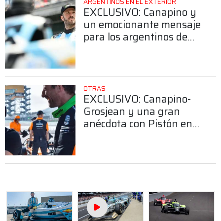
ARGENTINOS EN EL EXTERIOR
EXCLUSIVO: Canapino y
un emocionante mensaje
para los argentinos de
cara a la Indy500
OTRAS
EXCLUSIVO: Canapino-
Grosjean y una gran
anécdota con Pistón en
Indianápolis