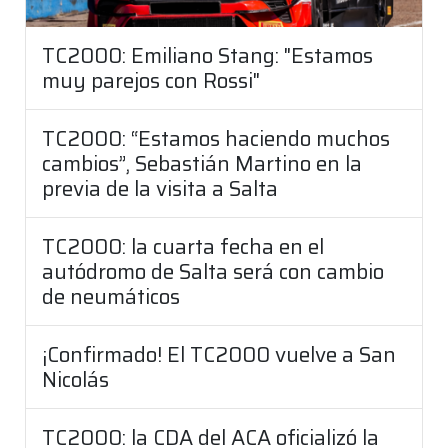
TC2000: Emiliano Stang: "Estamos
muy parejos con Rossi"
TC2000: “Estamos haciendo muchos
cambios”, Sebastián Martino en la
previa de la visita a Salta
TC2000: la cuarta fecha en el
autódromo de Salta será con cambio
de neumáticos
¡Confirmado! El TC2000 vuelve a San
Nicolás
TC2000: la CDA del ACA oficializó la