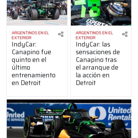
ARGENTINOS EN EL
ARGENTINOS EN EL
EXTERIOR
EXTERIOR
IndyCar:
IndyCar: las
Canapino fue
sensaciones de
quinto en el
Canapino tras
último
el arranque de
entrenamiento
la acción en
en Detroit
Detroit