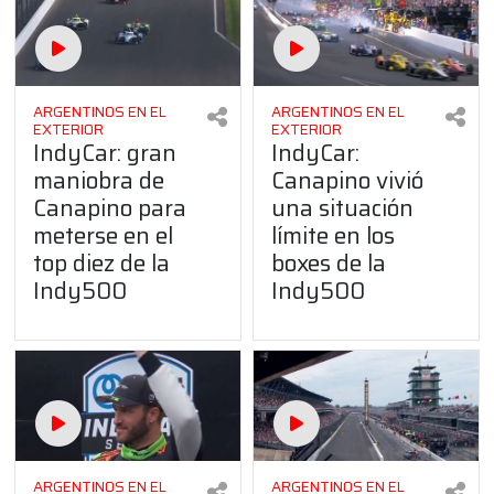
ARGENTINOS EN EL
ARGENTINOS EN EL
EXTERIOR
EXTERIOR
IndyCar: gran
IndyCar:
maniobra de
Canapino vivió
Canapino para
una situación
meterse en el
límite en los
top diez de la
boxes de la
Indy500
Indy500
ARGENTINOS EN EL
ARGENTINOS EN EL