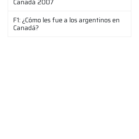
Canadá 2007
F1: ¿Cómo les fue a los argentinos en
Canadá?