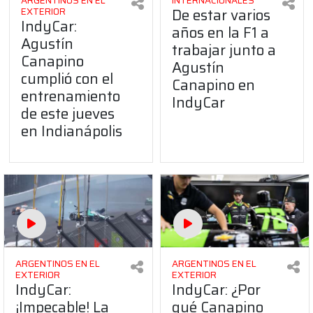
ARGENTINOS EN EL
INTERNACIONALES
De estar varios
EXTERIOR
IndyCar:
años en la F1 a
Agustín
trabajar junto a
Canapino
Agustín
cumplió con el
Canapino en
entrenamiento
IndyCar
de este jueves
en Indianápolis
ARGENTINOS EN EL
ARGENTINOS EN EL
EXTERIOR
EXTERIOR
IndyCar:
IndyCar: ¿Por
¡Impecable! La
qué Canapino