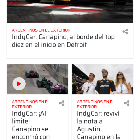
ARGENTINOS EN EL EXTERIOR
IndyCar: Canapino, al borde del top
diez en el inicio en Detroit
ARGENTINOS EN EL
ARGENTINOS EN EL
EXTERIOR
EXTERIOR
IndyCar: ¡Al
IndyCar: reviví
limite!
la nota a
Canapino se
Agustín
encontró con
Canapino en la