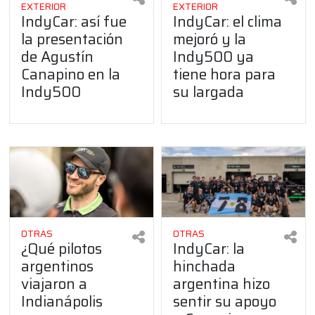
EXTERIOR
EXTERIOR
IndyCar: así fue
IndyCar: el clima
la presentación
mejoró y la
de Agustín
Indy500 ya
Canapino en la
tiene hora para
Indy500
su largada
OTRAS
OTRAS
¿Qué pilotos
IndyCar: la
argentinos
hinchada
viajaron a
argentina hizo
Indianápolis
sentir su apoyo