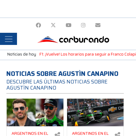
Noticias de hoy
F1: ¡Vuelve! Los horarios para seguir a Franco Cola
NOTICIAS SOBRE AGUSTÌN CANAPINO
DESCUBRE LAS ÚLTIMAS NOTICIAS SOBRE
AGUSTÌN CANAPINO
ARGENTINOS EN EL
ARGENTINOS EN EL