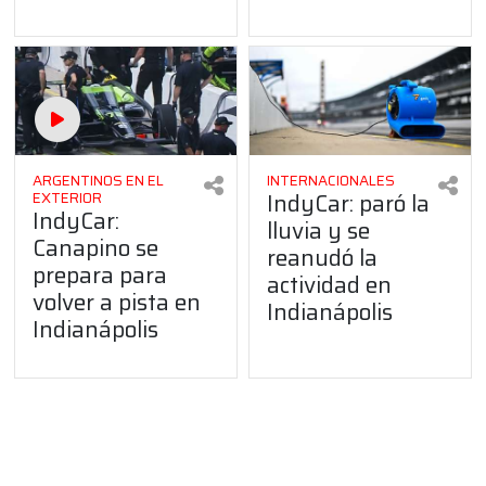
ARGENTINOS EN EL
INTERNACIONALES
IndyCar: paró la
EXTERIOR
IndyCar:
lluvia y se
Canapino se
reanudó la
prepara para
actividad en
volver a pista en
Indianápolis
Indianápolis