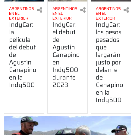
ARGENTINOS
ARGENTINOS
ARGENTINOS
EN EL
EN EL
EN EL
EXTERIOR
EXTERIOR
EXTERIOR
IndyCar:
IndyCar:
IndyCar:
la
el debut
los pesos
película
de
pesados
del debut
Agustín
que
de
Canapino
largarán
Agustín
en
justo por
Canapino
Indy500
delante
en la
durante
de
Indy500
2023
Canapino
en la
Indy500