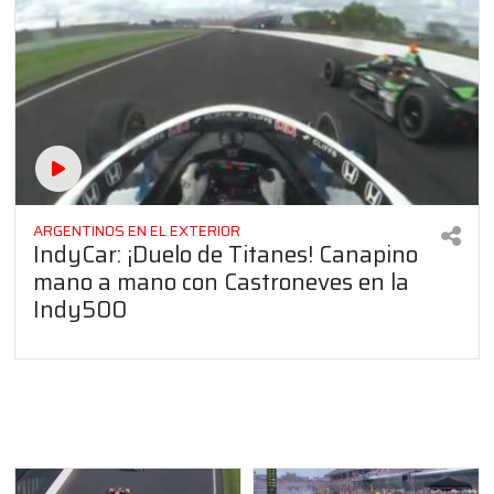
ARGENTINOS EN EL EXTERIOR
IndyCar: ¡Duelo de Titanes! Canapino
mano a mano con Castroneves en la
Indy500