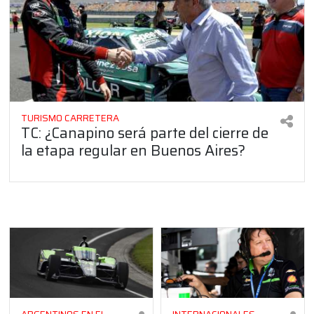
TURISMO CARRETERA
TC: ¿Canapino será parte del cierre de
la etapa regular en Buenos Aires?