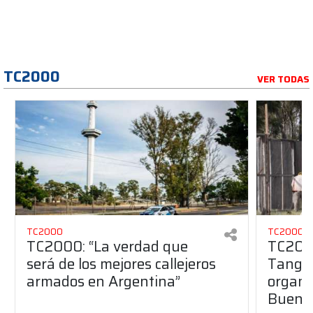
TC2000
VER TODAS
TC2000
TC2000
TC2000: “La verdad que
TC2000
será de los mejores callejeros
Tango 
armados en Argentina”
organiz
Buenos