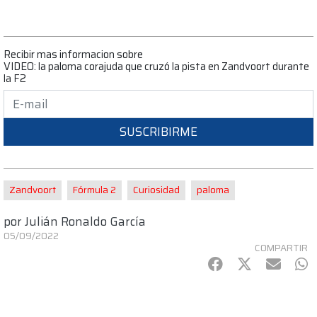
Recibir mas informacion sobre
VIDEO: la paloma corajuda que cruzó la pista en Zandvoort durante
la F2
SUSCRIBIRME
Zandvoort
Fórmula 2
Curiosidad
paloma
por
Julián Ronaldo García
05/09/2022
COMPARTIR
Facebook
Twitter
mail
Wh