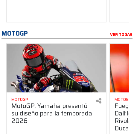
MOTOGP
VER TODAS
MOTOGP
MOTOGP
MotoGP: Yamaha presentó
Fuego 
su diseño para la temporada
Dall’I
2026
Rivola
Ducati