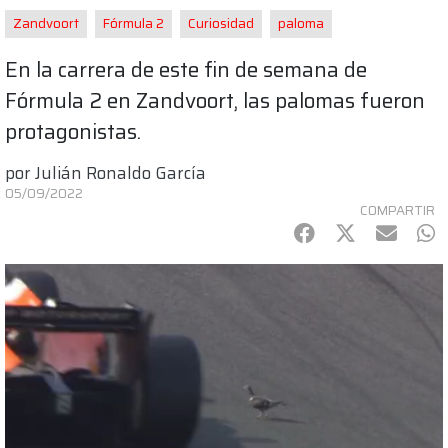
Zandvoort
Fórmula 2
Curiosidad
paloma
En la carrera de este fin de semana de
Fórmula 2 en Zandvoort, las palomas fueron
protagonistas.
por
Julián Ronaldo García
05/09/2022
COMPARTIR
Facebook
Twitter
mail
Wh