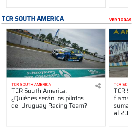
TCR SOUTH AMERICA
VER TODAS
TCR SOUTH AMERICA
TCR SOUT
TCR South America:
TCR So
¿Quiénes serán los pilotos
flaman
del Uruguay Racing Team?
suma a
al 20