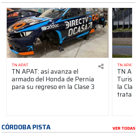
TN APAT
TN APAT
TN APAT: así avanza el
TN APA
armado del Honda de Pernía
Turism
para su regreso en la Clase 3
la Clas
trata?
CÓRDOBA PISTA
VER TODAS