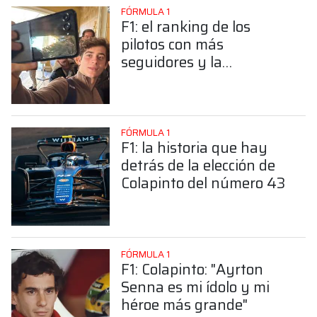
FÓRMULA 1
F1: el ranking de los
pilotos con más
seguidores y la
sorprendente posición de
Colapinto
FÓRMULA 1
F1: la historia que hay
detrás de la elección de
Colapinto del número 43
FÓRMULA 1
F1: Colapinto: "Ayrton
Senna es mi ídolo y mi
héroe más grande"