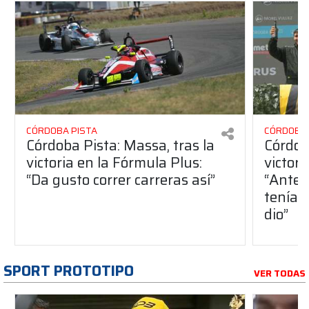
CÓRDOBA PISTA
CÓRDOBA 
Córdoba Pista: Massa, tras la
Córdob
victoria en la Fórmula Plus:
victor
“Da gusto correr carreras así”
“Antes
teníam
dio”
SPORT PROTOTIPO
VER TODAS