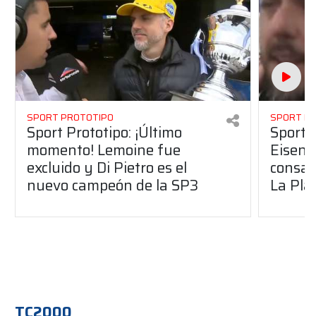
SPORT PROTOTIPO
SPORT P
Sport Prototipo: ¡Último
Sport P
momento! Lemoine fue
Eisenc
excluido y Di Pietro es el
consag
nuevo campeón de la SP3
La Pla
TC2000