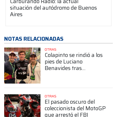
Carburando Radio: la actual
situación del autódromo de Buenos
Aires
NOTAS RELACIONADAS
OTRAS
Colapinto se rindió a los
pies de Luciano
Benavides tras
consagrarse en el Dakar:
“Demostró la garra
argentina”
OTRAS
El pasado oscuro del
coleccionista del MotoGP
que arrestó el FBI