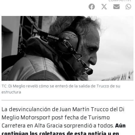
Facebook
Twitter
mail
Wh
TC: Di Meglio reveló cómo se enteró de la salida de Trucco de su
estructura
La desvinculanción de Juan Martín Trucco del Di
Meglio Motorsport post fecha de Turismo
Carretera en Alta Gracia sorprendió a todos.
Aún
continúan los coletazos de esta noticia y en