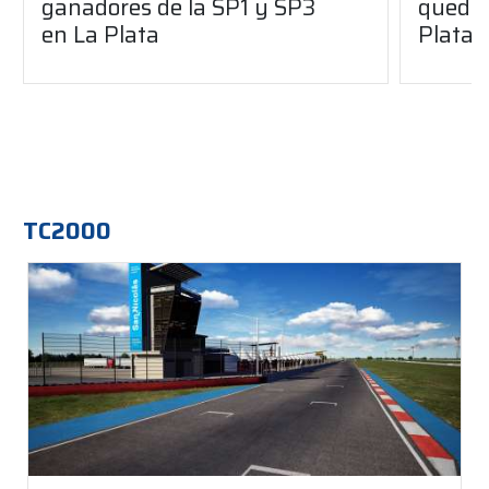
ganadores de la SP1 y SP3
quedó 
en La Plata
Plata
TC2000