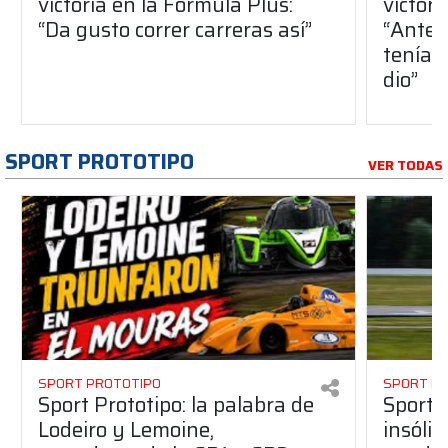
victoria en la Fórmula Plus:
victor
“Da gusto correr carreras así”
“Antes
teníam
dio”
SPORT PROTOTIPO
VER TODAS
SPORT PROTOTIPO
SPORT P
Sport Prototipo: la palabra de
Sport 
Lodeiro y Lemoine,
insólit