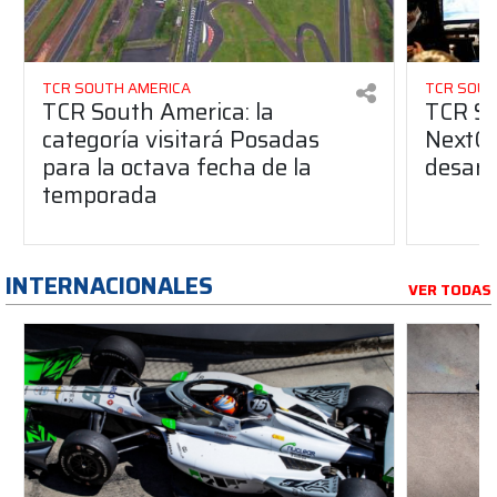
TCR SOUTH AMERICA
TCR SOUT
TCR South America: la
TCR So
categoría visitará Posadas
NextGe
para la octava fecha de la
desarro
temporada
INTERNACIONALES
VER TODAS