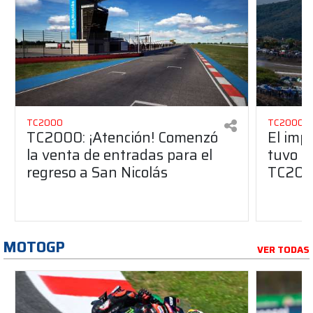
TC2000
TC2000
TC2000: ¡Atención! Comenzó
El imp
la venta de entradas para el
tuvo Sa
regreso a San Nicolás
TC20
MOTOGP
VER TODAS