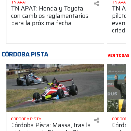
TN APAT
TN APAT
TN APAT: Honda y Toyota
TN APA
con cambios reglamentarios
piloto 
para la próxima fecha
evento
citado
CÓRDOBA PISTA
VER TODAS
CÓRDOBA PISTA
CÓRDOBA 
Córdoba Pista: Massa, tras la
Córdob