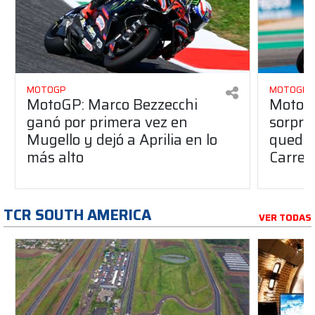
MOTOGP
MOTOGP
MotoGP: Marco Bezzecchi
MotoG
ganó por primera vez en
sorpre
Mugello y dejó a Aprilia en lo
quedó 
más alto
Carrer
TCR SOUTH AMERICA
VER TODAS