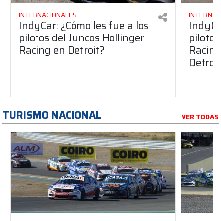
INTERNACIONALES
INTERNAC
IndyCar: ¿Cómo les fue a los
IndyCa
pilotos del Juncos Hollinger
pilotos
Racing en Detroit?
Racing 
Detroi
TURISMO NACIONAL
VER TODAS