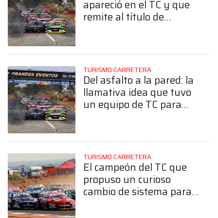
apareció en el TC y que
remite al título de
Argentina en Qatar
TURISMO CARRETERA
Del asfalto a la pared: la
llamativa idea que tuvo
un equipo de TC para
preservar una parte de
su historia
TURISMO CARRETERA
El campeón del TC que
propuso un curioso
cambio de sistema para
remediar con la cantidad
de inscriptos