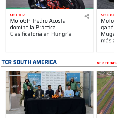
MOTOGP
MOTOGP
MotoGP: Pedro Acosta
MotoGP
dominó la Práctica
ganó p
Clasificatoria en Hungría
Mugello
más al
TCR SOUTH AMERICA
VER TODAS