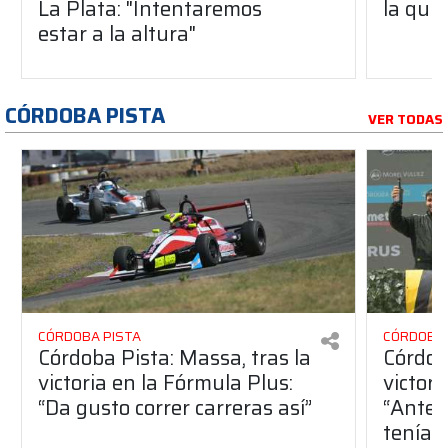
La Plata: "Intentaremos
la qui
estar a la altura"
CÓRDOBA PISTA
VER TODAS
CÓRDOBA PISTA
CÓRDOBA 
Córdoba Pista: Massa, tras la
Córdob
victoria en la Fórmula Plus:
victor
“Da gusto correr carreras así”
“Antes
teníam