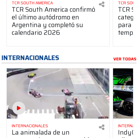
TCR SOUTH AMERICA
TCR SOUT
TCR South America confirmó
TCR So
el último autódromo en
catego
Argentina y completó su
para l
calendario 2026
tempo
INTERNACIONALES
VER TODAS
INTERNACIONALES
INTERNAC
La animalada de un
IndyCa