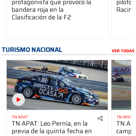
protagonista que provocó la
pilotos
bandera roja en la
Racing
Clasificación de la F2
TURISMO NACIONAL
VER TODAS
TN APAT
TN APAT
TN APAT: Leo Pernía, en la
TN APAT
previa de la quinta fecha en
campeo