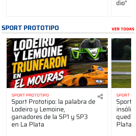
dio”
SPORT PROTOTIPO
VER TODAS
SPORT PROTOTIPO
SPORT P
Sport Prototipo: la palabra de
Sport 
Lodeiro y Lemoine,
insólit
ganadores de la SP1 y SP3
quedó 
en La Plata
Plata