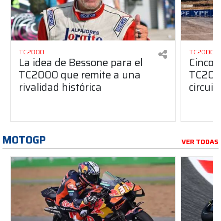
TC2000
TC2000
La idea de Bessone para el
Cinco 
TC2000 que remite a una
TC2000
rivalidad histórica
circuit
MOTOGP
VER TODAS