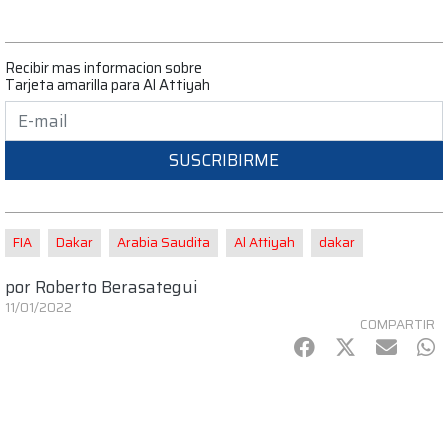
Recibir mas informacion sobre
Tarjeta amarilla para Al Attiyah
SUSCRIBIRME
FIA
Dakar
Arabia Saudita
Al Attiyah
dakar
por
Roberto Berasategui
11/01/2022
COMPARTIR
Facebook
Twitter
mail
Wh