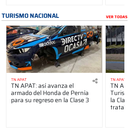
TURISMO NACIONAL
VER TODAS
TN APAT
TN APAT
TN APAT: así avanza el
TN APA
armado del Honda de Pernía
Turism
para su regreso en la Clase 3
la Clas
trata?