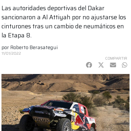
Las autoridades deportivas del Dakar
sancionaron a Al Attiyah por no ajustarse los
cinturones tras un cambio de neumáticos en
la Etapa 8.
por
Roberto Berasategui
11/01/2022
COMPARTIR
Facebook
Twitter
mail
Wh