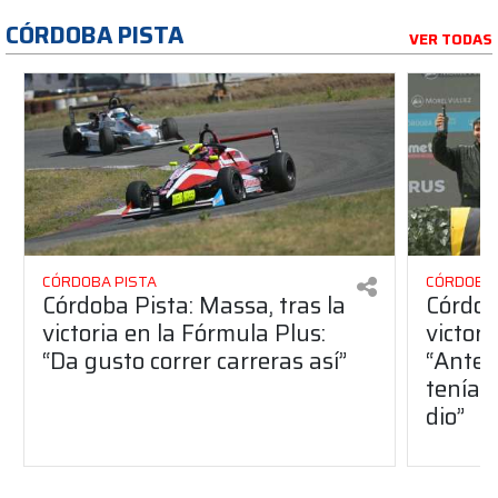
CÓRDOBA PISTA
VER TODAS
CÓRDOBA PISTA
CÓRDOBA 
Córdoba Pista: Massa, tras la
Córdob
victoria en la Fórmula Plus:
victor
“Da gusto correr carreras así”
“Antes
teníam
dio”