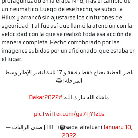
protagonizado en la etapa N° 8, tras el cambio de
un neumático. Luego de ese hecho, se subió la
Hilux y arrancó sin ajustarse los cinturones de
sgeuridad. Tal fue así que llamó la atención con la
velocidad con la que se realizó toda esa acción de
manera completa. Hecho corroborado por las
imágenes subidas por un aficionado, que estaba en
el lugar.
ناصر العطية يحتاج فقط دقيقة و 17 ثانية لتغيير الإطار وسط
المرحلة! 😱
#Dakar2022
ماشاء الله تبارك الله.
pic.twitter.com/ga7tjY1zbs
— صدى الراليات | 🙅🏻‍♂️ (@sada_alralyat)
January 10,
2022