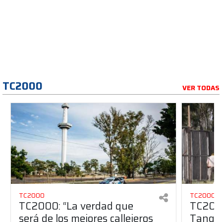
TC2000
VER TODAS
TC2000
TC2000
TC2000: “La verdad que
TC2000
será de los mejores callejeros
Tango 