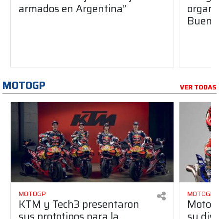
armados en Argentina”
organiz
Buenos
MOTOGP
VER TODAS
MOTOGP
MOTOGP
KTM y Tech3 presentaron
MotoG
sus prototipos para la
su dis