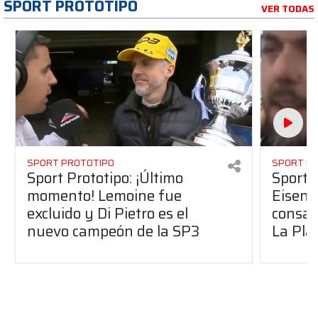
SPORT PROTOTIPO
VER TODAS
SPORT PROTOTIPO
SPORT P
Sport Prototipo: ¡Último
Sport P
momento! Lemoine fue
Eisenc
excluido y Di Pietro es el
consag
nuevo campeón de la SP3
La Pla