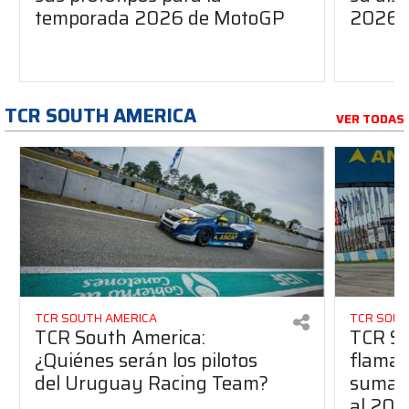
temporada 2026 de MotoGP
2026
TCR SOUTH AMERICA
VER TODAS
TCR SOUTH AMERICA
TCR SOUT
TCR South America:
TCR So
¿Quiénes serán los pilotos
flaman
del Uruguay Racing Team?
suma a
al 20