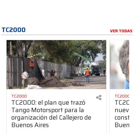
TC2000
VER TODAS
TC2000
TC2000
TC2000: el plan que trazó
TC2000
Tango Motorsport para la
nuevos
organización del Callejero de
constru
Buenos Aires
Buenos