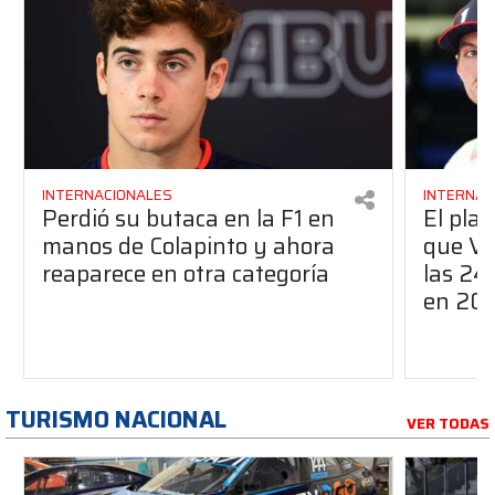
INTERNACIONALES
INTERNAC
Perdió su butaca en la F1 en
El pla
manos de Colapinto y ahora
que Ve
reaparece en otra categoría
las 24
en 20
TURISMO NACIONAL
VER TODAS