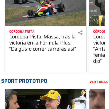
CÓRDOBA PISTA
CÓRDOBA 
Córdoba Pista: Massa, tras la
Córdob
victoria en la Fórmula Plus:
victor
“Da gusto correr carreras así”
“Antes
teníam
dio”
SPORT PROTOTIPO
VER TODAS