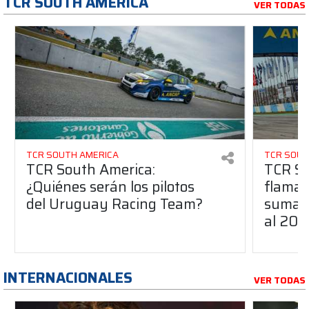
TCR SOUTH AMERICA
VER TODAS
TCR SOUTH AMERICA
TCR SOUT
TCR South America:
TCR So
¿Quiénes serán los pilotos
flaman
del Uruguay Racing Team?
suma a
al 20
INTERNACIONALES
VER TODAS