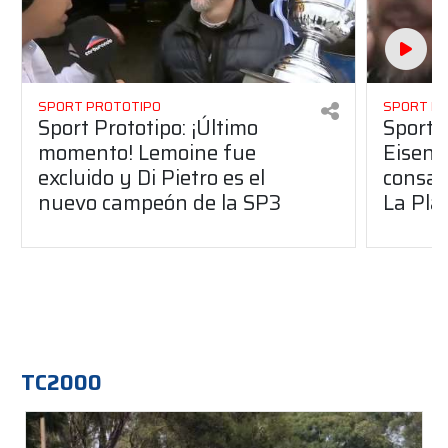
SPORT PROTOTIPO
SPORT P
Sport Prototipo: ¡Último
Sport P
momento! Lemoine fue
Eisenc
excluido y Di Pietro es el
consag
nuevo campeón de la SP3
La Pla
TC2000