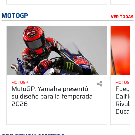
MOTOGP
VER TODAS
MOTOGP
MOTOGP
MotoGP: Yamaha presentó
Fuego 
su diseño para la temporada
Dall’I
2026
Rivola
Ducati