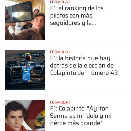
FÓRMULA 1
F1: el ranking de los
pilotos con más
seguidores y la
sorprendente posición de
Colapinto
FÓRMULA 1
F1: la historia que hay
detrás de la elección de
Colapinto del número 43
FÓRMULA 1
F1: Colapinto: "Ayrton
Senna es mi ídolo y mi
héroe más grande"