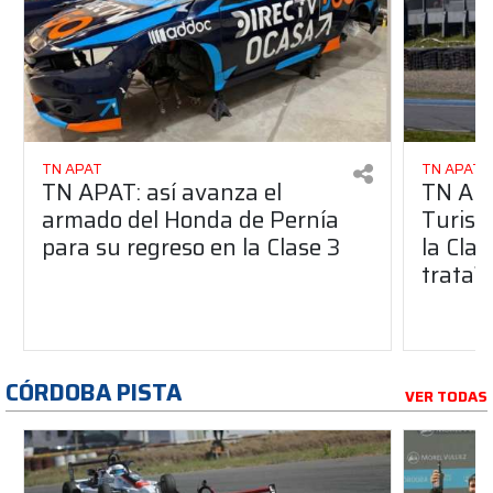
TN APAT
TN APAT
TN APAT: así avanza el
TN APA
armado del Honda de Pernía
Turism
para su regreso en la Clase 3
la Clas
trata?
CÓRDOBA PISTA
VER TODAS