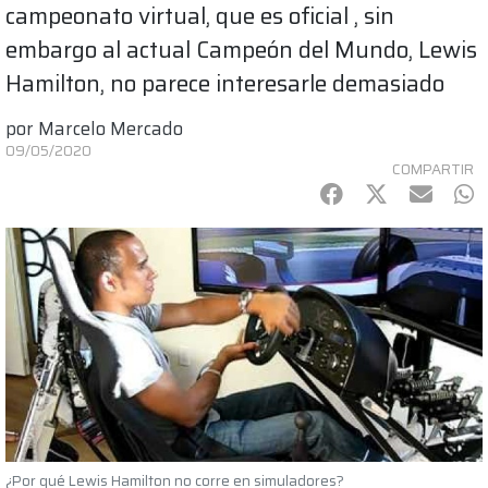
campeonato virtual, que es oficial , sin
embargo al actual Campeón del Mundo, Lewis
Hamilton, no parece interesarle demasiado
por
Marcelo Mercado
09/05/2020
COMPARTIR
Facebook
Twitter
mail
Wh
¿Por qué Lewis Hamilton no corre en simuladores?