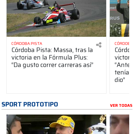
CÓRDOBA PISTA
CÓRDOBA 
Córdoba Pista: Massa, tras la
Córdob
victoria en la Fórmula Plus:
victor
“Da gusto correr carreras así”
“Antes
teníam
dio”
SPORT PROTOTIPO
VER TODAS