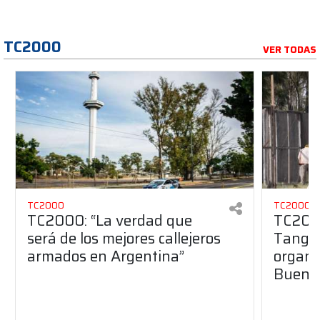
TC2000
VER TODAS
TC2000
TC2000
TC2000: “La verdad que
TC2000
será de los mejores callejeros
Tango 
armados en Argentina”
organiz
Buenos