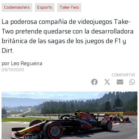
Codemasters
Esports
Take-Two
La poderosa compañía de videojuegos Take-
Two pretende quedarse con la desarrolladora
británica de las sagas de los juegos de F1 y
Dirt.
por
Leo Regueira
09/11/2020
COMPARTIR
Facebook
Twitter
mail
Wh