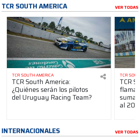
TCR SOUTH AMERICA
VER TODAS
TCR SOUTH AMERICA
TCR SOUT
TCR South America:
TCR So
¿Quiénes serán los pilotos
flaman
del Uruguay Racing Team?
suma a
al 20
INTERNACIONALES
VER TODAS