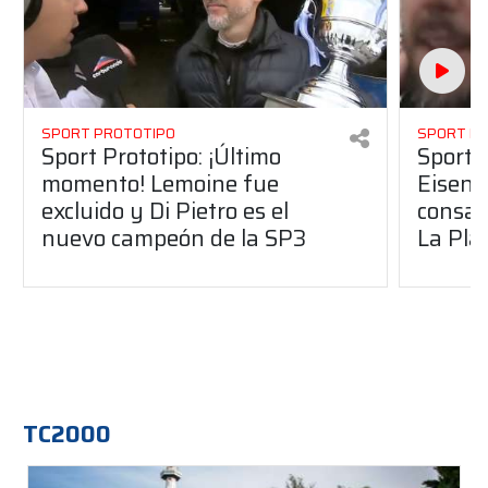
SPORT PROTOTIPO
SPORT P
Sport Prototipo: ¡Último
Sport P
momento! Lemoine fue
Eisenc
excluido y Di Pietro es el
consag
nuevo campeón de la SP3
La Pla
TC2000