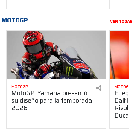
MOTOGP
VER TODAS
MOTOGP
MOTOGP
MotoGP: Yamaha presentó
Fuego 
su diseño para la temporada
Dall’I
2026
Rivola
Ducati