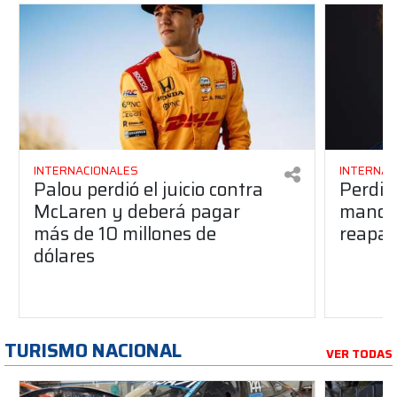
INTERNACIONALES
INTERNAC
Palou perdió el juicio contra
Perdió
McLaren y deberá pagar
manos 
más de 10 millones de
reapar
dólares
TURISMO NACIONAL
VER TODAS