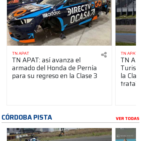
TN APAT
TN APAT
TN APAT: así avanza el
TN APA
armado del Honda de Pernía
Turism
para su regreso en la Clase 3
la Clas
trata?
CÓRDOBA PISTA
VER TODAS