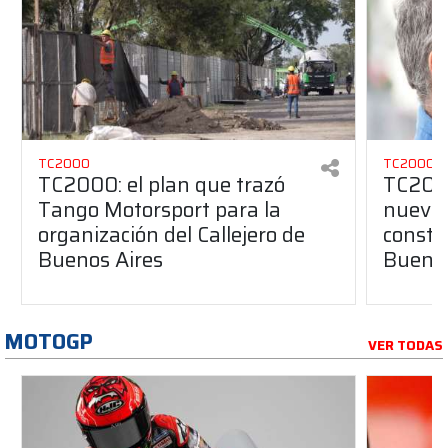
TC2000
TC2000
TC2000: el plan que trazó
TC2000
Tango Motorsport para la
nuevos
organización del Callejero de
constru
Buenos Aires
Buenos
MOTOGP
VER TODAS