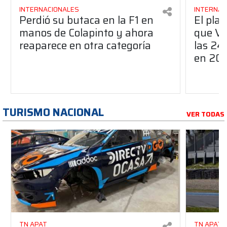
INTERNACIONALES
INTERNAC
Perdió su butaca en la F1 en
El pla
manos de Colapinto y ahora
que Ve
reaparece en otra categoría
las 24
en 20
TURISMO NACIONAL
VER TODAS
TN APAT
TN APAT