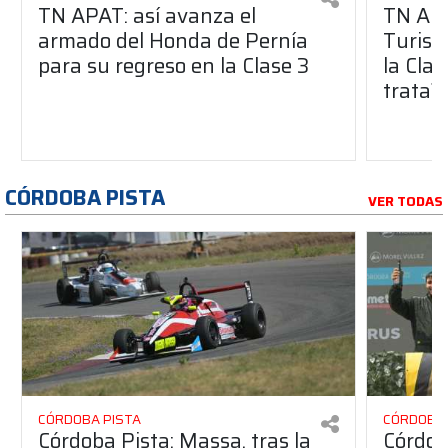
TN APAT: así avanza el
TN APA
armado del Honda de Pernía
Turism
para su regreso en la Clase 3
la Clas
trata?
CÓRDOBA PISTA
VER TODAS
CÓRDOBA PISTA
CÓRDOBA 
Córdoba Pista: Massa, tras la
Córdob