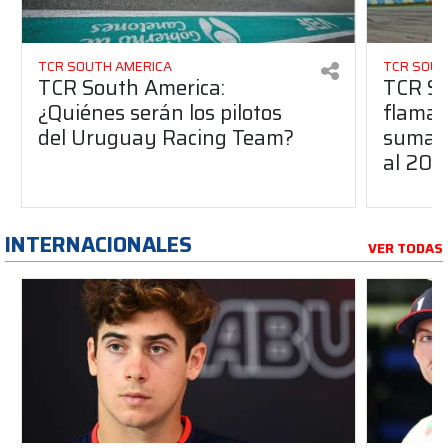
TCR SOUTH AMERICA
TCR SOUT
TCR South America:
TCR So
¿Quiénes serán los pilotos
flaman
del Uruguay Racing Team?
suma a
al 20
INTERNACIONALES
VER TODAS