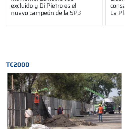
excluido y Di Pietro es el
consag
nuevo campeón de la SP3
La Pla
TC2000