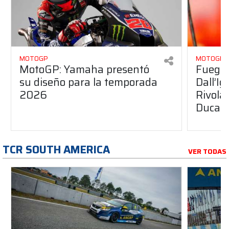
MOTOGP
MOTOGP
MotoGP: Yamaha presentó
Fuego 
su diseño para la temporada
Dall’I
2026
Rivola
Ducati
TCR SOUTH AMERICA
VER TODAS