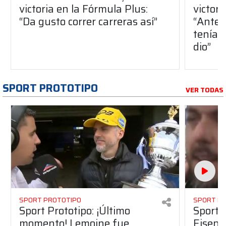
victoria en la Fórmula Plus:
victor
“Da gusto correr carreras así”
“Antes
teníam
dio”
SPORT PROTOTIPO
VER TODAS
SPORT PROTOTIPO
SPORT P
Sport Prototipo: ¡Último
Sport P
momento! Lemoine fue
Eisenc