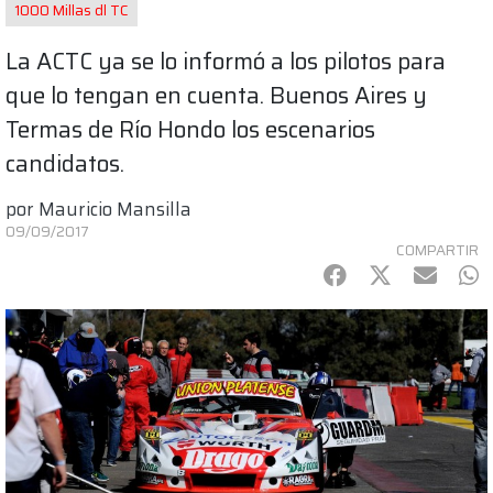
1000 Millas dl TC
La ACTC ya se lo informó a los pilotos para
que lo tengan en cuenta. Buenos Aires y
Termas de Río Hondo los escenarios
candidatos.
por
Mauricio Mansilla
09/09/2017
COMPARTIR
Facebook
Twitter
mail
Wh