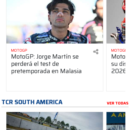
MOTOGP
MOTOGP
MotoGP: Jorge Martín se
MotoG
perderá el test de
su dis
pretemporada en Malasia
2026
TCR SOUTH AMERICA
VER TODAS