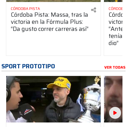
CÓRDOBA PISTA
CÓRDOBA 
Córdoba Pista: Massa, tras la
Córdob
victoria en la Fórmula Plus:
victor
“Da gusto correr carreras así”
“Antes
teníam
dio”
SPORT PROTOTIPO
VER TODAS