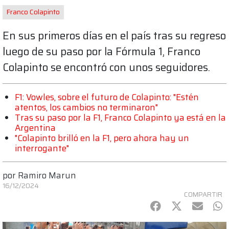
Franco Colapinto
En sus primeros días en el país tras su regreso
luego de su paso por la Fórmula 1, Franco
Colapinto se encontró con unos seguidores.
F1: Vowles, sobre el futuro de Colapinto: "Estén
atentos, los cambios no terminaron"
Tras su paso por la F1, Franco Colapinto ya está en la
Argentina
"Colapinto brilló en la F1, pero ahora hay un
interrogante"
por
Ramiro Marun
16/12/2024
COMPARTIR
Facebook
Twitter
mail
Wh