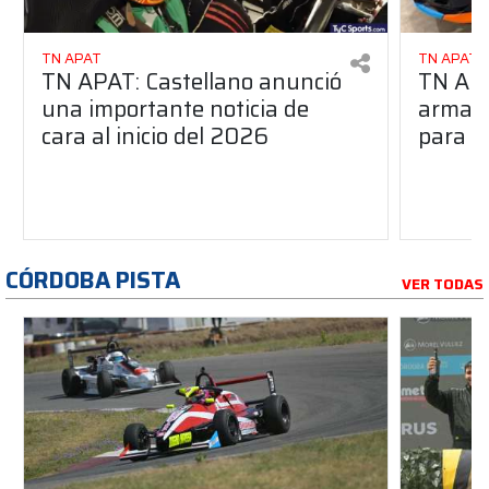
TN APAT
TN APAT
TN APAT: Castellano anunció
TN APA
una importante noticia de
armado
cara al inicio del 2026
para s
CÓRDOBA PISTA
VER TODAS