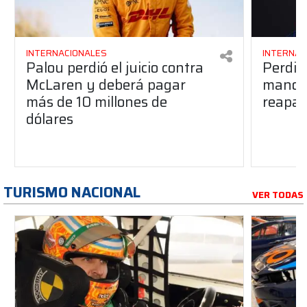
INTERNACIONALES
INTERNAC
Palou perdió el juicio contra
Perdió
McLaren y deberá pagar
manos 
más de 10 millones de
reapar
dólares
TURISMO NACIONAL
VER TODAS