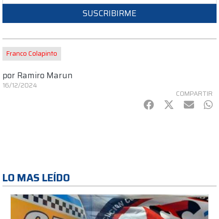
SUSCRIBIRME
Franco Colapinto
por
Ramiro Marun
16/12/2024
COMPARTIR
Facebook
Twitter
mail
Wh
LO MAS LEÍDO