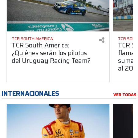
TCR SOUTH AMERICA
TCR SOUT
TCR South America:
TCR So
¿Quiénes serán los pilotos
flaman
del Uruguay Racing Team?
suma a
al 20
INTERNACIONALES
VER TODAS