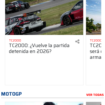
TC2000
TC2000
TC2000: ¿Vuelve la partida
TC2000
detenida en 2026?
será de
armado
MOTOGP
VER TODAS