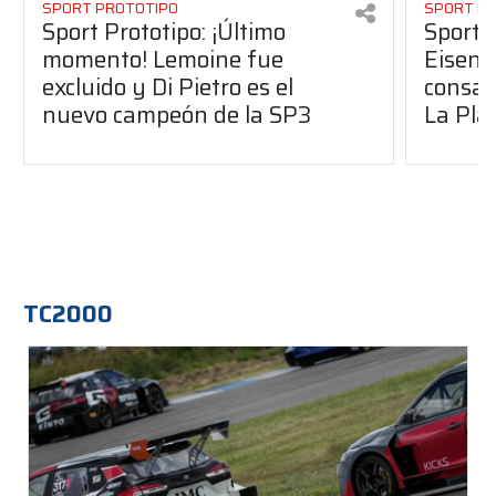
SPORT PROTOTIPO
SPORT P
Sport Prototipo: ¡Último
Sport P
momento! Lemoine fue
Eisenc
excluido y Di Pietro es el
consag
nuevo campeón de la SP3
La Pla
TC2000