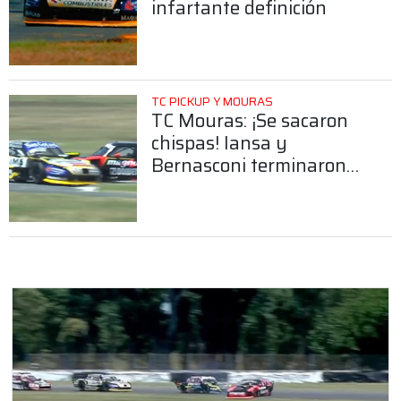
infartante definición
TC PICKUP Y MOURAS
TC Mouras: ¡Se sacaron
chispas! Iansa y
Bernasconi terminaron
fuera de la pista en plena
lucha por el primer
puesto