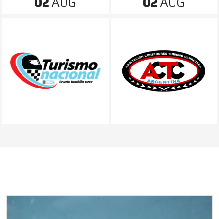
02
AUG
02
AUG