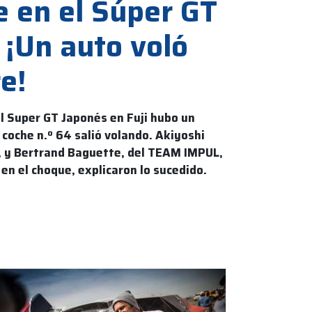
e en el Súper GT
 ¡Un auto voló
re!
el Super GT Japonés en Fuji hubo un
 coche n.º 64 salió volando. Akiyoshi
 y Bertrand Baguette, del TEAM IMPUL,
n el choque, explicaron lo sucedido.