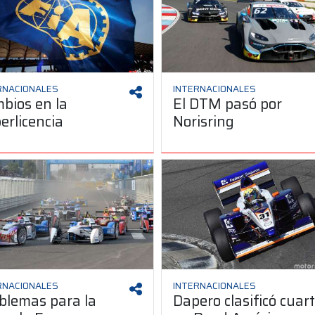
RNACIONALES
INTERNACIONALES
bios en la
El DTM pasó por
erlicencia
Norisring
RNACIONALES
INTERNACIONALES
blemas para la
Dapero clasificó cuar