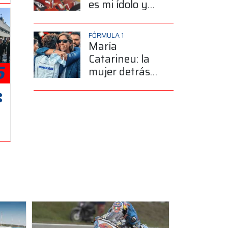
es mi ídolo y
mi héroe más
grande"
FÓRMULA 1
María
Catarineu: la
5
mujer detrás
del sueño de
Franco
Colapinto en la
Fórmula 1