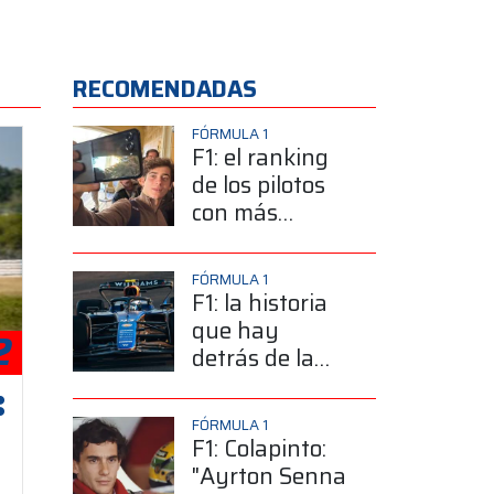
RECOMENDADAS
FÓRMULA 1
F1: el ranking
de los pilotos
con más
seguidores y la
sorprendente
FÓRMULA 1
posición de
F1: la historia
Colapinto
que hay
2
detrás de la
elección de
Colapinto del
FÓRMULA 1
número 43
F1: Colapinto:
"Ayrton Senna