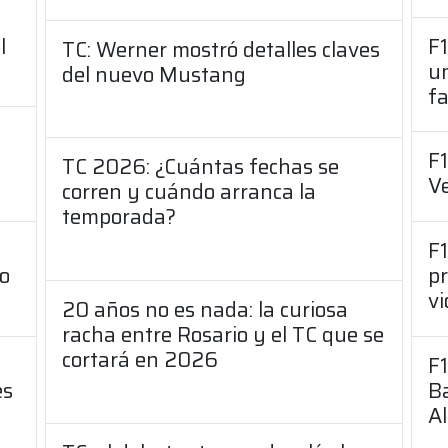
l
F1
TC: Werner mostró detalles claves
un
del nuevo Mustang
f
F1
TC 2026: ¿Cuántas fechas se
V
corren y cuándo arranca la
temporada?
a
F1
mo
p
s
vi
20 años no es nada: la curiosa
racha entre Rosario y el TC que se
cortará en 2026
F1
es
Ba
A