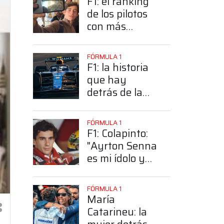
F1: el ranking
de los pilotos
con más
seguidores y la
sorprendente
FÓRMULA 1
posición de
F1: la historia
Colapinto
que hay
detrás de la
elección de
Colapinto del
FÓRMULA 1
número 43
F1: Colapinto:
"Ayrton Senna
es mi ídolo y
mi héroe más
grande"
FÓRMULA 1
María
Catarineu: la