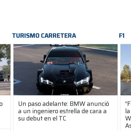
TURISMO CARRETERA
F1
o
Un paso adelante: BMW anunció
“F
a un ingeniero estrella de cara a
la
su debut en el TC
Wi
A