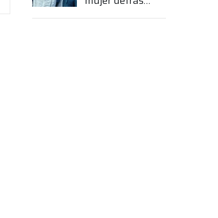
mujer detrás
del sueño de
Franco
Colapinto en la
Fórmula 1