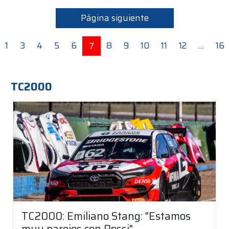
Página siguiente
1
3
4
5
6
8
9
10
11
12
…
16
7
TC2000
TC2000: Emiliano Stang: "Estamos
muy parejos con Rossi"