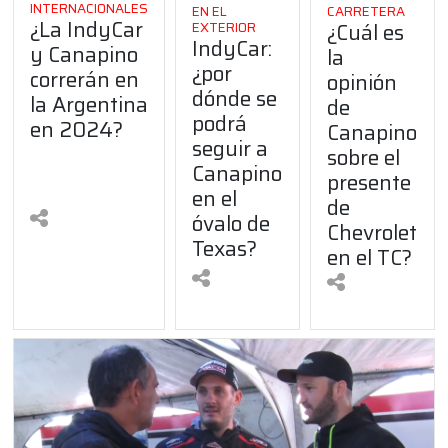
INTERNACIONALES
EN EL
CARRETERA
¿La IndyCar
¿Cuál es
EXTERIOR
IndyCar:
y Canapino
la
¿por
correrán en
opinión
dónde se
la Argentina
de
podrá
en 2024?
Canapino
seguir a
sobre el
Canapino
presente
en el
de
óvalo de
Chevrolet
Texas?
en el TC?