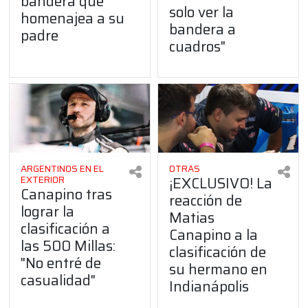
bandera que
solo ver la
homenajea a su
bandera a
padre
cuadros"
ARGENTINOS EN EL
OTRAS
¡EXCLUSIVO! La
EXTERIOR
Canapino tras
reacción de
lograr la
Matias
clasificación a
Canapino a la
las 500 Millas:
clasificación de
"No entré de
su hermano en
casualidad"
Indianápolis