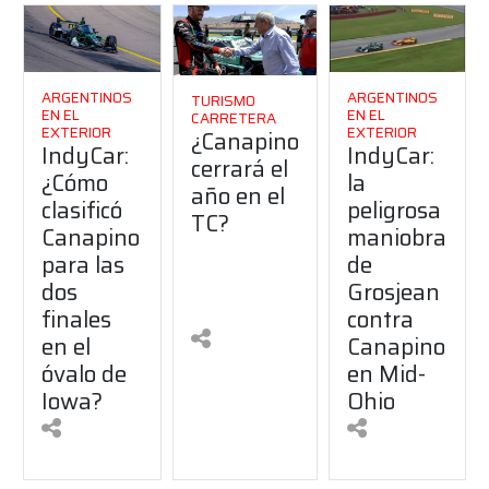
ARGENTINOS
ARGENTINOS
TURISMO
EN EL
EN EL
CARRETERA
EXTERIOR
EXTERIOR
¿Canapino
IndyCar:
IndyCar:
cerrará el
¿Cómo
la
año en el
clasificó
peligrosa
TC?
Canapino
maniobra
para las
de
dos
Grosjean
finales
contra
en el
Canapino
óvalo de
en Mid-
Iowa?
Ohio