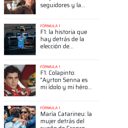
seguidores y la
sorprendente
posición de
Colapinto
FÓRMULA 1
F1: la historia que
hay detrás de la
elección de
Colapinto del
número 43
FÓRMULA 1
F1: Colapinto:
"Ayrton Senna es
mi ídolo y mi héroe
más grande"
FÓRMULA 1
María Catarineu: la
mujer detrás del