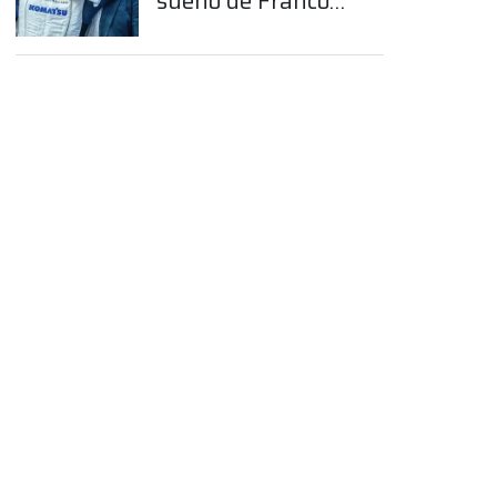
sueño de Franco
Colapinto en la
Fórmula 1