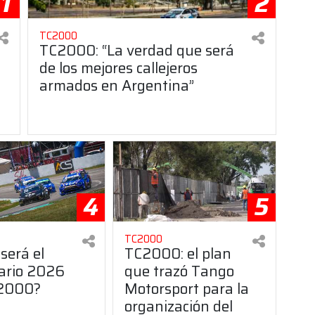
1
2
TC2000
TC2000: “La verdad que será
de los mejores callejeros
armados en Argentina”
4
5
TC2000
será el
TC2000: el plan
ario 2026
que trazó Tango
C2000?
Motorsport para la
organización del