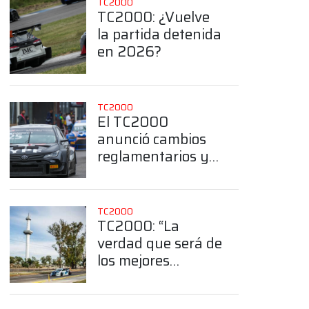
TC2000
TC2000: ¿Vuelve
la partida detenida
en 2026?
TC2000
El TC2000
anunció cambios
reglamentarios y
deportivos para el
2026
TC2000
TC2000: “La
verdad que será de
los mejores
callejeros armados
en Argentina”