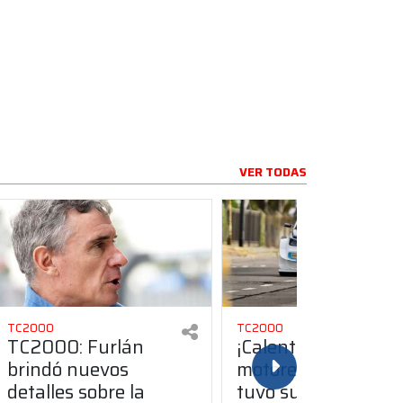
VER TODAS
TC2000
TC2000
TC2000: Furlán
¡Calentando
brindó nuevos
motores! El TC200
detalles sobre la
tuvo su primer