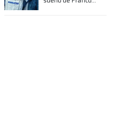
sueño de Franco
Colapinto en la
Fórmula 1