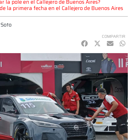
r la pole en el Callejero de Buenos Aires?
 de la primera fecha en el Callejero de Buenos Aires
 Soto
COMPARTIR
Facebook
Twitter
mail
Whats