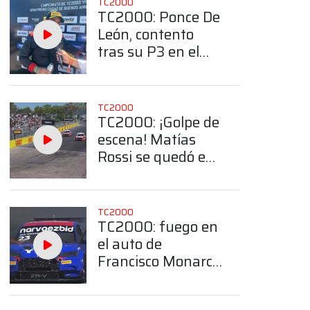
TC2000
TC2000: Ponce De
León, contento
tras su P3 en el
Callejero de
Buenos Aires: "Un
podio para mí es
TC2000
bueno"
TC2000: ¡Golpe de
escena! Matías
Rossi se quedó en
plena final en el
Callejero de
Buenos Aires
TC2000
TC2000: fuego en
el auto de
Francisco Monarca
en el Callejero de
Buenos Aires