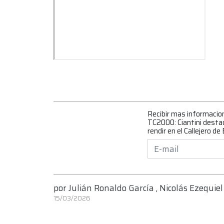
Recibir mas informacio
TC2000: Ciantini destac
rendir en el Callejero d
por
Julián Ronaldo García
,
Nicolás Ezequiel
15/03/2026