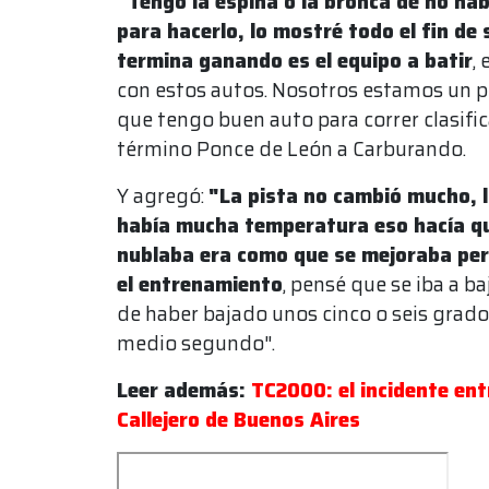
"Tengo la espina o la bronca de no hab
para hacerlo, lo mostré todo el fin d
termina ganando es el equipo a batir
,
con estos autos. Nosotros estamos un p
que tengo buen auto para correr clasific
término Ponce de León a Carburando.
Y agregó:
"La pista no cambió mucho, l
había mucha temperatura eso hacía qu
nublaba era como que se mejoraba pe
el entrenamiento
, pensé que se iba a b
de haber bajado unos cinco o seis grad
medio segundo".
Leer además:
TC2000: el incidente entr
Callejero de Buenos Aires