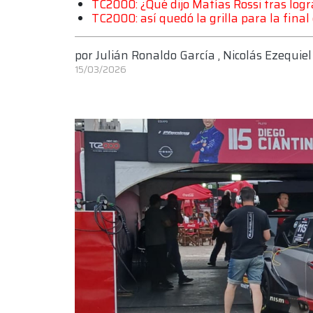
TC2000: ¿Qué dijo Matías Rossi tras logra
TC2000: así quedó la grilla para la final
por
Julián Ronaldo García
,
Nicolás Ezequiel
15/03/2026