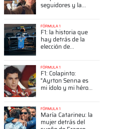
seguidores y la
sorprendente
posición de
Colapinto
FÓRMULA 1
F1: la historia que
hay detrás de la
elección de
Colapinto del
número 43
FÓRMULA 1
F1: Colapinto:
"Ayrton Senna es
mi ídolo y mi héroe
más grande"
FÓRMULA 1
María Catarineu: la
mujer detrás del