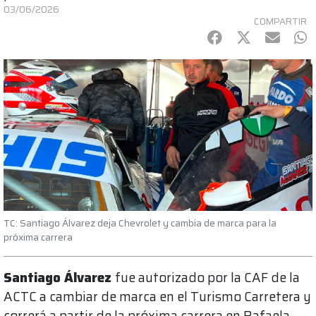
03/06/2026
COMPARTIR
Facebook
Twitter
mail
Wh
TC: Santiago Álvarez deja Chevrolet y cambia de marca para la
próxima carrera
Santiago Álvarez
fue autorizado por la CAF de la
ACTC a cambiar de marca en el Turismo Carretera y
correrá a partir de la próxima carrera en Rafaela