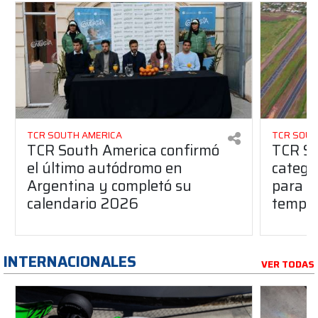
TCR SOUTH AMERICA
TCR SOUT
TCR South America confirmó
TCR So
el último autódromo en
catego
Argentina y completó su
para l
calendario 2026
tempo
INTERNACIONALES
VER TODAS