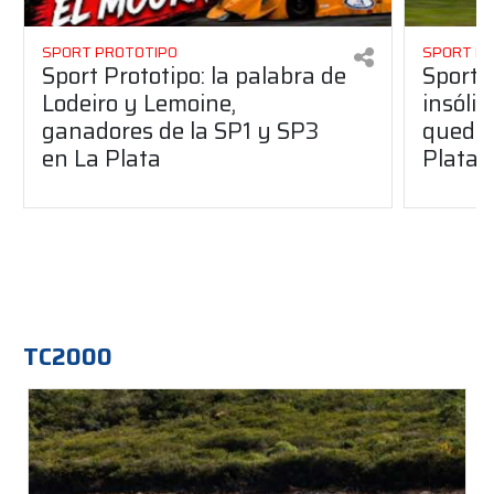
SPORT PROTOTIPO
SPORT P
Sport Prototipo: la palabra de
Sport 
Lodeiro y Lemoine,
insólit
ganadores de la SP1 y SP3
quedó 
en La Plata
Plata
TC2000