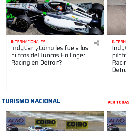
INTERNACIONALES
INTERNAC
IndyCar: ¿Cómo les fue a los
IndyCa
pilotos del Juncos Hollinger
pilotos
Racing en Detroit?
Racing 
Detroi
TURISMO NACIONAL
VER TODAS