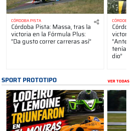
CÓRDOBA PISTA
CÓRDOBA 
Córdoba Pista: Massa, tras la
Córdob
victoria en la Fórmula Plus:
victor
“Da gusto correr carreras así”
“Antes
teníam
dio”
SPORT PROTOTIPO
VER TODAS