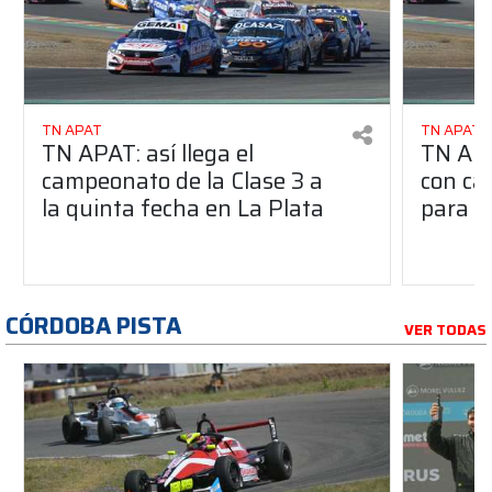
TN APAT
TN APAT
TN APAT: así llega el
TN APA
campeonato de la Clase 3 a
con ca
la quinta fecha en La Plata
para l
CÓRDOBA PISTA
VER TODAS