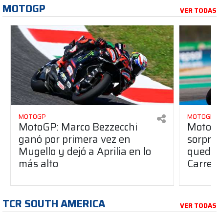
MOTOGP
VER TODAS
MOTOGP
MOTOGP
MotoGP: Marco Bezzecchi
MotoG
ganó por primera vez en
sorpre
Mugello y dejó a Aprilia en lo
quedó 
más alto
Carrer
TCR SOUTH AMERICA
VER TODAS