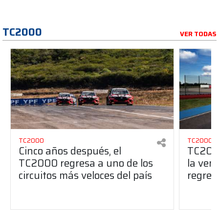
TC2000
VER TODAS
TC2000
TC2000
Cinco años después, el
TC2000
TC2000 regresa a uno de los
la ven
circuitos más veloces del país
regres