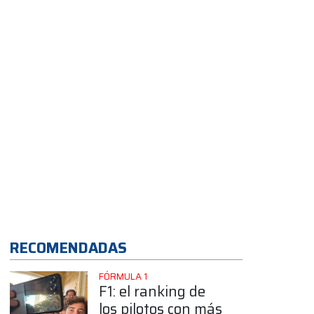
de Canapino al
equipo Canning en
el pedido de
reunión
App
RECOMENDADAS
FÓRMULA 1
F1: el ranking de
los pilotos con más