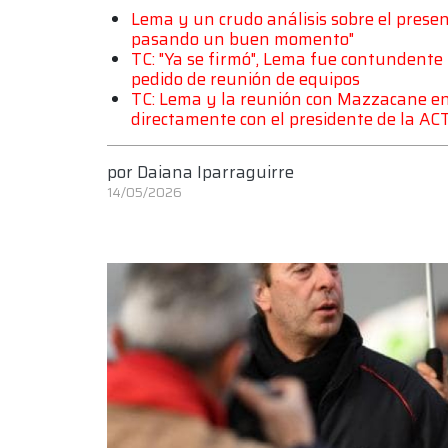
Lema y un crudo análisis sobre el present
pasando un buen momento"
TC: "Ya se firmó", Lema fue contundente 
pedido de reunión de equipos
TC: Lema y la reunión con Mazzacane en 
directamente con el presidente de la AC
por
Daiana Iparraguirre
14/05/2026