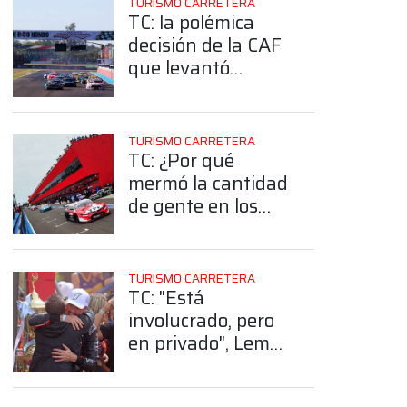
TURISMO CARRETERA
TC: la polémica
decisión de la CAF
que levantó
polvareda en
medio de la crisis
que vive la ACTC
TURISMO CARRETERA
TC: ¿Por qué
mermó la cantidad
de gente en los
autódromos?
TURISMO CARRETERA
TC: "Está
involucrado, pero
en privado", Lema
avaló el
acompañamiento