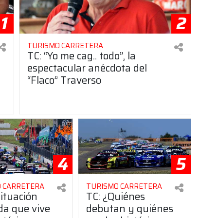
1
2
TURISMO CARRETERA
TC: “Yo me cag.. todo”, la
espectacular anécdota del
“Flaco” Traverso
4
5
 CARRETERA
TURISMO CARRETERA
situación
TC: ¿Quiénes
da que vive
debutan y quiénes