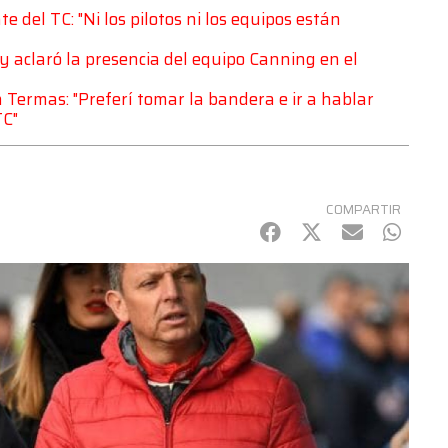
e del TC: "Ni los pilotos ni los equipos están
y aclaró la presencia del equipo Canning en el
Termas: "Preferí tomar la bandera e ir a hablar
TC"
COMPARTIR
Facebook
Twitter
mail
Whats