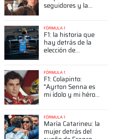
seguidores y la
sorprendente
posición de
Colapinto
FÓRMULA 1
F1: la historia que
hay detrás de la
elección de
Colapinto del
número 43
FÓRMULA 1
F1: Colapinto:
"Ayrton Senna es
mi ídolo y mi héroe
más grande"
FÓRMULA 1
María Catarineu: la
mujer detrás del