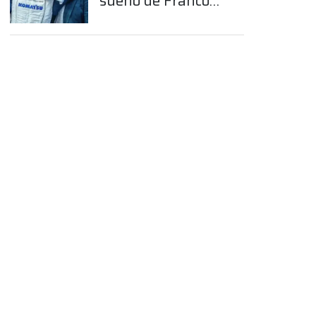
sueño de Franco
Colapinto en la
Fórmula 1