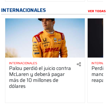
INTERNACIONALES
VER TODAS
INTERNACIONALES
INTERNAC
Palou perdió el juicio contra
Perdió
McLaren y deberá pagar
manos 
más de 10 millones de
reapar
dólares