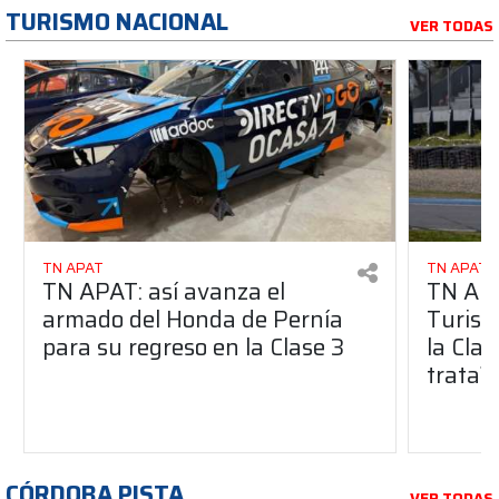
TURISMO NACIONAL
VER TODAS
TN APAT
TN APAT
TN APAT: así avanza el
TN APA
armado del Honda de Pernía
Turism
para su regreso en la Clase 3
la Clas
trata?
CÓRDOBA PISTA
VER TODAS