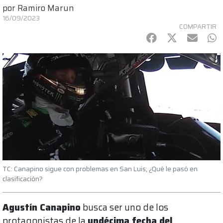
por
Ramiro Marun
16/09/2023
COMPARTIR
Facebook
Twitter
mail
Wh
TC: Canapino sigue con problemas en San Luis; ¿Qué le pasó en
clasificación?
Agustín Canapino
busca ser uno de los
protagonistas de la
undécima fecha del