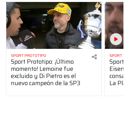
SPORT PROTOTIPO
SPORT P
Sport Prototipo: ¡Último
Sport P
momento! Lemoine fue
Eisenc
excluido y Di Pietro es el
consag
nuevo campeón de la SP3
La Pla