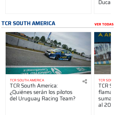
Ducati
TCR SOUTH AMERICA
VER TODAS
TCR SOUTH AMERICA
TCR SOUT
TCR South America:
TCR So
¿Quiénes serán los pilotos
flaman
del Uruguay Racing Team?
suma a
al 20