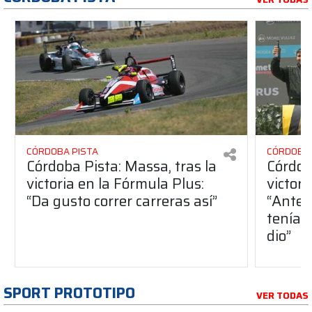
CÓRDOBA PISTA
CÓRDOBA 
Córdoba Pista: Massa, tras la
Córdob
victoria en la Fórmula Plus:
victor
“Da gusto correr carreras así”
“Antes
teníam
dio”
SPORT PROTOTIPO
VER TODAS