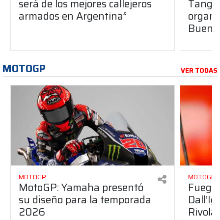
será de los mejores callejeros
Tango 
armados en Argentina”
organiz
Buenos
MOTOGP
VER TODAS
MOTOGP
MOTOGP
MotoGP: Yamaha presentó
Fuego 
su diseño para la temporada
Dall’I
2026
Rivola