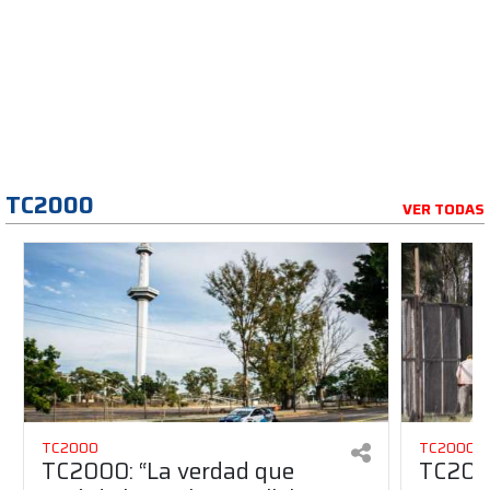
TC2000
VER TODAS
TC2000
TC2000
TC2000: “La verdad que
TC2000